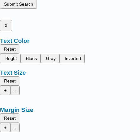
Submit Search
x
Text Color
Reset
Bright
Blues
Gray
Inverted
Text Size
Reset
+
-
Margin Size
Reset
+
-