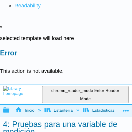
Readability
x
selected template will load here
Error
This action is not available.
chrome_reader_mode
Enter Reader
Mode
Expandir/contraer jerarquía global
Inicio
Estantería
Estadísticas
4: Pruebas para una variable de
medición