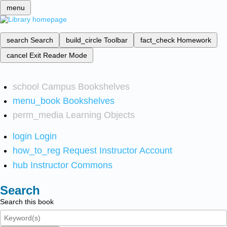
menu
search
Search
build_circle
Toolbar
fact_check
Homework
cancel
Exit Reader Mode
school
Campus Bookshelves
menu_book
Bookshelves
perm_media
Learning Objects
login
Login
how_to_reg
Request Instructor Account
hub
Instructor Commons
Search
Search this book