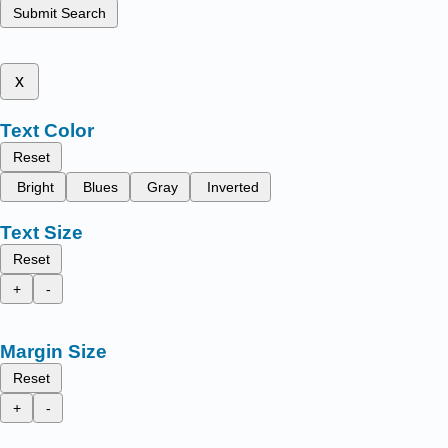
Submit Search
x
Text Color
Reset
Bright
Blues
Gray
Inverted
Text Size
Reset
+
-
Margin Size
Reset
+
-