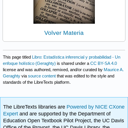
Volver Materia
This page titled
Libro: Estadística inferencial y probabilidad - Un
enfoque holístico (Geraghty)
is shared under a
CC BY-SA 4.0
license and was authored, remixed, and/or curated by
Maurice A.
Geraghty
via
source content
that was edited to the style and
standards of the LibreTexts platform.
The LibreTexts libraries are
Powered by NICE CXone
Expert
and are supported by the Department of
Education Open Textbook Pilot Project, the UC Davis
Office of the Provost, the UC Davis Library, the