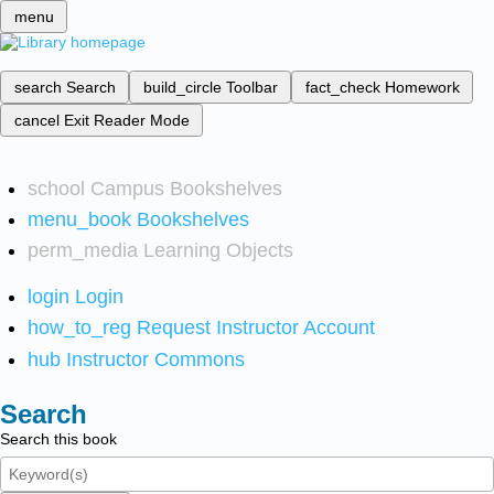
menu
search
Search
build_circle
Toolbar
fact_check
Homework
cancel
Exit Reader Mode
school
Campus Bookshelves
menu_book
Bookshelves
perm_media
Learning Objects
login
Login
how_to_reg
Request Instructor Account
hub
Instructor Commons
Search
Search this book