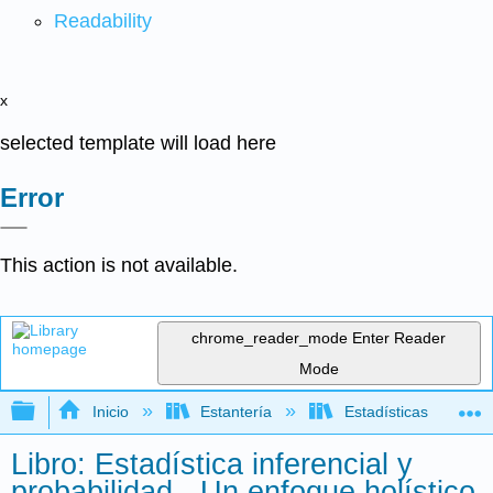
Readability
x
selected template will load here
Error
This action is not available.
chrome_reader_mode
Enter Reader
Mode
Expandir/contraer jerarquía global
Inicio
Estantería
Estadísticas
Libro: Estadística inferencial y
probabilidad - Un enfoque holístico