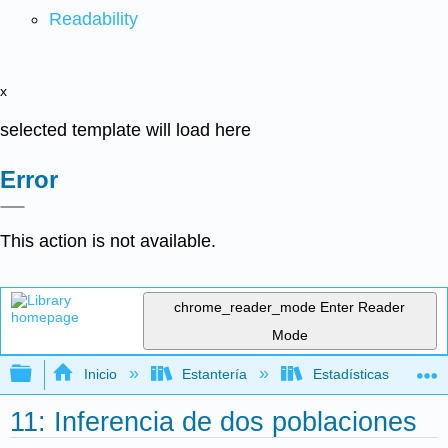
Readability
x
selected template will load here
Error
This action is not available.
chrome_reader_mode
Enter Reader
Mode
Expandir/contraer jerarquía global
Inicio
Estantería
Estadísticas
11: Inferencia de dos poblaciones