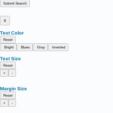
Submit Search
x
Text Color
Reset
Bright
Blues
Gray
Inverted
Text Size
Reset
+
-
Margin Size
Reset
+
-