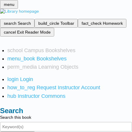
menu
search
Search
build_circle
Toolbar
fact_check
Homework
cancel
Exit Reader Mode
school
Campus Bookshelves
menu_book
Bookshelves
perm_media
Learning Objects
login
Login
how_to_reg
Request Instructor Account
hub
Instructor Commons
Search
Search this book