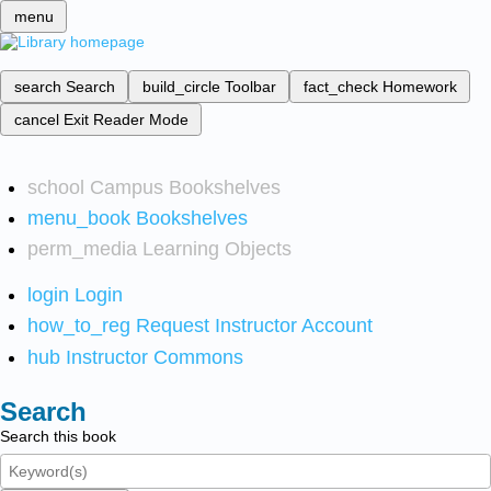
menu
search
Search
build_circle
Toolbar
fact_check
Homework
cancel
Exit Reader Mode
school
Campus Bookshelves
menu_book
Bookshelves
perm_media
Learning Objects
login
Login
how_to_reg
Request Instructor Account
hub
Instructor Commons
Search
Search this book