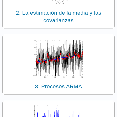
2: La estimación de la media y las
covarianzas
3: Procesos ARMA