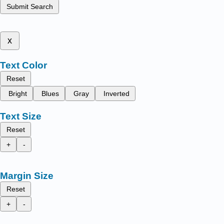
Submit Search
x
Text Color
Reset
Bright
Blues
Gray
Inverted
Text Size
Reset
+
-
Margin Size
Reset
+
-