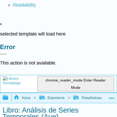
Readability
x
selected template will load here
Error
This action is not available.
chrome_reader_mode
Enter Reader
Mode
Expandir/contraer jerarquía global
Inicio
Estantería
Estadísticas
Libro: Análisis de Series
Temporales (Aue)