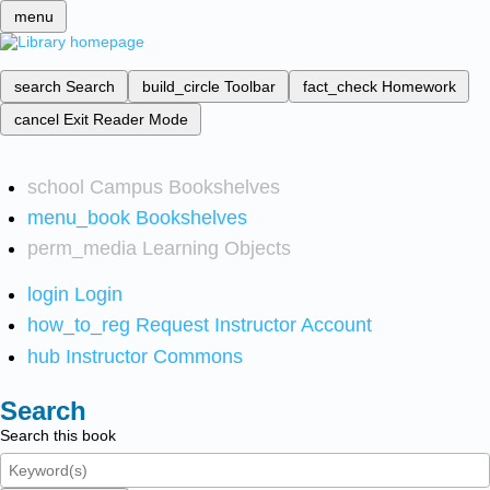
menu
search
Search
build_circle
Toolbar
fact_check
Homework
cancel
Exit Reader Mode
school
Campus Bookshelves
menu_book
Bookshelves
perm_media
Learning Objects
login
Login
how_to_reg
Request Instructor Account
hub
Instructor Commons
Search
Search this book