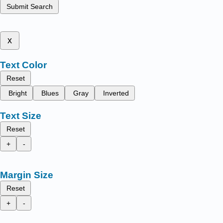
Submit Search
x
Text Color
Reset
Bright
Blues
Gray
Inverted
Text Size
Reset
+
-
Margin Size
Reset
+
-