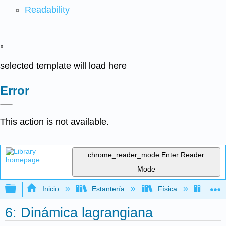
Readability
x
selected template will load here
Error
This action is not available.
chrome_reader_mode
Enter Reader
Mode
Expandir/contraer jerarquía global
Inicio
Estantería
Física
Mecá
6: Dinámica lagrangiana