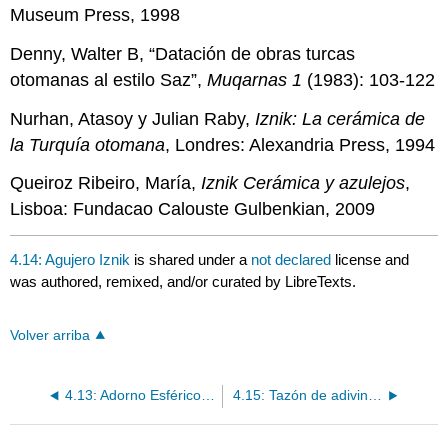
Museum Press, 1998
Denny, Walter B, “Datación de obras turcas
otomanas al estilo Saz”,
Muqarnas 1
(1983): 103-122
Nurhan, Atasoy y Julian Raby,
Iznik: La cerámica de
la Turquía otomana
, Londres: Alexandria Press, 1994
Queiroz Ribeiro, María,
Iznik Cerámica y azulejos
,
Lisboa: Fundacao Calouste Gulbenkian, 2009
4.14: Agujero Iznik
is shared under a
not declared
license and
was authored, remixed, and/or curated by LibreTexts.
Volver arriba
4.13: Adorno Esférico Colgante (Iznik)
4.15: Tazón de adivinación con inscripciones y signos del zodíaco