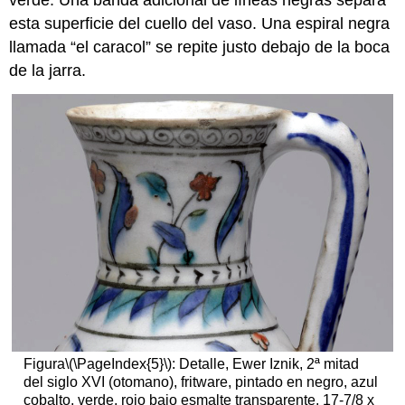
verde. Una banda adicional de líneas negras separa
esta superficie del cuello del vaso. Una espiral negra
llamada “el caracol” se repite justo debajo de la boca
de la jarra.
Figura
\(\PageIndex{5}\)
: Detalle, Ewer Iznik, 2ª mitad
del siglo XVI (otomano), fritware, pintado en negro, azul
cobalto, verde, rojo bajo esmalte transparente, 17-7/8 x