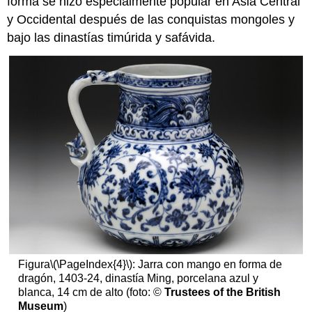
forma se hizo especialmente popular en Asia Central
y Occidental después de las conquistas mongoles y
bajo las dinastías timúrida y safávida.
Figura
\(\PageIndex{4}\)
: Jarra con mango en forma de
dragón, 1403-24, dinastía Ming, porcelana azul y
blanca, 14 cm de alto (foto: ©
Trustees of the British
Museum
)