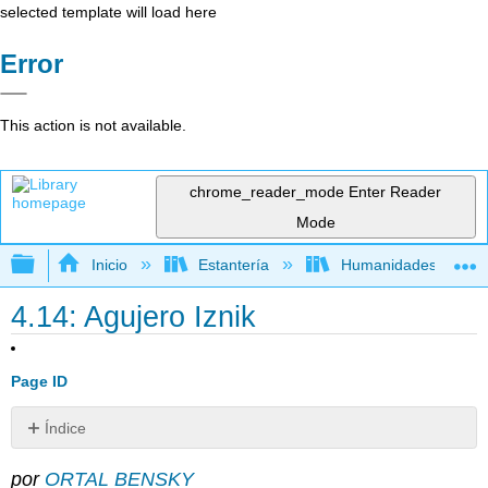
selected template will load here
Error
This action is not available.
chrome_reader_mode
Enter Reader
Mode
Expandir/contraer jerarquía global
Inicio
Estantería
Humanidades
4.14: Agujero Iznik
Page ID
Índice
Iznik
por
ORTAL BENSKY
Color,