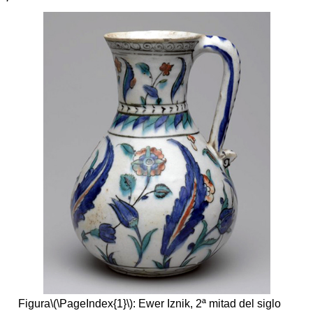
iconografía,
forma
Adoptando
la
estética
de
la
aristocracia
Recursos
adicionales:
Figura
\(\PageIndex{1}\)
: Ewer Iznik, 2ª mitad del siglo