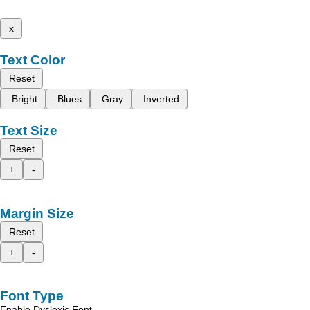
x
Text Color
Reset
Bright
Blues
Gray
Inverted
Text Size
Reset
+
-
Margin Size
Reset
+
-
Font Type
Enable Dyslexic Font