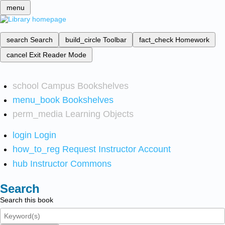
menu
search
Search
build_circle
Toolbar
fact_check
Homework
cancel
Exit Reader Mode
school
Campus Bookshelves
menu_book
Bookshelves
perm_media
Learning Objects
login
Login
how_to_reg
Request Instructor Account
hub
Instructor Commons
Search
Search this book