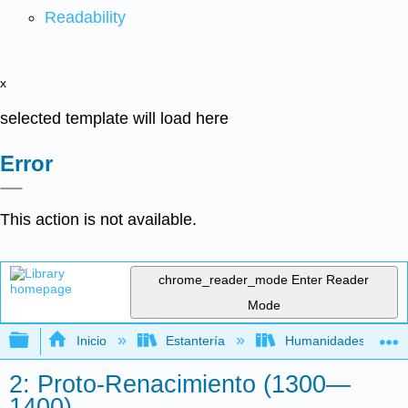
Readability
x
selected template will load here
Error
This action is not available.
chrome_reader_mode
Enter Reader
Mode
Expandir/contraer jerarquía global
Inicio
Estantería
Humanidades
2: Proto-Renacimiento (1300—
1400)