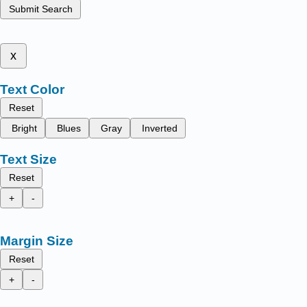
Submit Search
x
Text Color
Reset
Bright
Blues
Gray
Inverted
Text Size
Reset
+
-
Margin Size
Reset
+
-