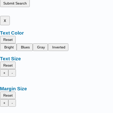
Submit Search
x
Text Color
Reset
Bright
Blues
Gray
Inverted
Text Size
Reset
+
-
Margin Size
Reset
+
-