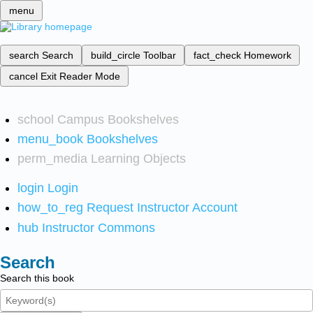
menu
search
Search
build_circle
Toolbar
fact_check
Homework
cancel
Exit Reader Mode
school
Campus Bookshelves
menu_book
Bookshelves
perm_media
Learning Objects
login
Login
how_to_reg
Request Instructor Account
hub
Instructor Commons
Search
Search this book