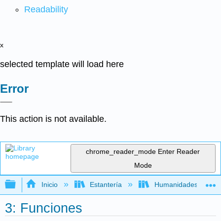
Readability
x
selected template will load here
Error
This action is not available.
chrome_reader_mode
Enter Reader
Mode
Expandir/contraer jerarquía global
Inicio
Estantería
Humanidades
3: Funciones