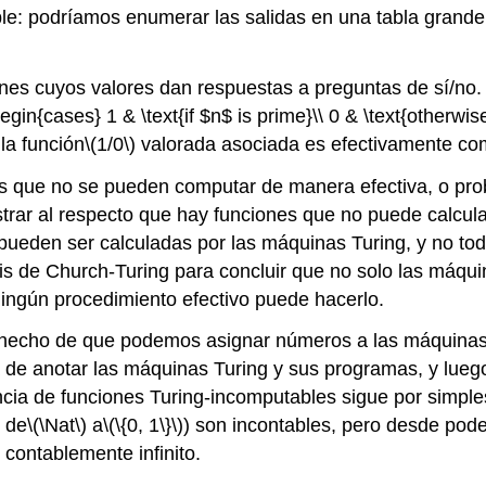
e: podríamos enumerar las salidas en una tabla grande, 
es cuyos valores dan respuestas a preguntas de sí/no. 
\begin{cases} 1 & \text{if $n$ is prime}\\ 0 & \text{otherw
 la
función
\(1/0\)
valorada asociada es efectivamente co
 que no se pueden computar de manera efectiva, o pro
mostrar al respecto que hay funciones que no puede calc
 pueden ser calculadas por las máquinas Turing, y no to
s de Church-Turing para concluir que no solo las máqui
ingún procedimiento efectivo puede hacerlo.
l hecho de que podemos asignar números a las máquinas 
ca de anotar las máquinas Turing y sus programas, y lu
cia de funciones Turing-incomputables sigue por simples
o de
\(\Nat\)
a
\(\{0, 1\}\)
) son incontables, pero desde pod
contablemente infinito.