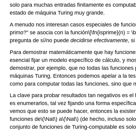
solo para muchas entradas finitamente es computabl
estado de máquina Turing muy grande.
A menudo nos interesan casos especiales de funcion
primo?” se asocia con la función
\[\fn{isprime}(n) = 
pregunta de sí/no puede
decidirse efectivamente
, si
Para demostrar matemáticamente que hay funciones
esencial fijar un modelo específico de cálculo, y 
demostrar, por ejemplo, que no todas las funciones
máquinas Turing. Entonces podemos apelar a la tesi
como para computar todas las funciones, sino que n
La clave para probar resultados tan negativos es e
es enumerarlos, tal vez fijando una forma específi
vemos que esto se puede hacer, entonces la existen
funciones de
\(\Nat\)
a
\(\Nat\)
(de hecho, incluso sol
conjunto de funciones de Turing-computable es solo 