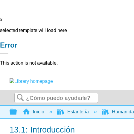
x
selected template will load here
Error
This action is not available.
Buscar
Expandir/contraer jerarquía global
Inicio
Estantería
Humanid
13.1: Introducción