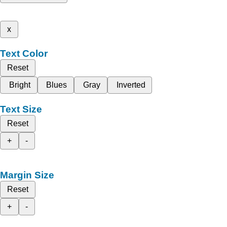
x
Text Color
Reset
Bright
Blues
Gray
Inverted
Text Size
Reset
+
-
Margin Size
Reset
+
-