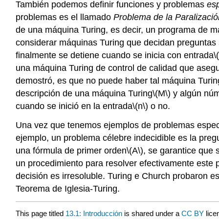
También podemos definir funciones y problemas
esp
problemas es el llamado
Problema de la Paralizaci
de una máquina Turing, es decir, un programa de m
considerar máquinas Turing que decidan preguntas 
finalmente se detiene cuando se inicia con entrada
\
una máquina Turing de control de calidad que asegur
demostró, es que no puede haber tal máquina Turing
descripción de una máquina Turing
\(M\)
y algún nú
cuando se inició en la entrada
\(n\)
o no.
Una vez que tenemos ejemplos de problemas específ
ejemplo, un problema célebre indecidible es la preg
una fórmula de primer orden
\(A\)
, se garantice que 
un procedimiento para resolver efectivamente este 
decisión es irresoluble. Turing e Church probaron 
Teorema de Iglesia-Turing.
This page titled
13.1: Introducción
is shared under a
CC BY
lic