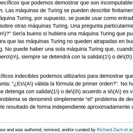
ecíficos
que podemos demostrar que son incomputables 
ón.
Las máquinas de Turing se pueden describir finitamen
áquina Turing, por supuesto, se puede usar como entra
sobre otras máquinas Turing. Una pregunta particularme
(n\)
?” Sería bueno si hubiera una máquina Turing que pud
a que las máquinas Turing no queden atrapadas en bucles
. No puede haber una sola máquina Turing que, cuando 
mero
\(n\)
, siempre se detendrá con la salida
\(1\)
o de
\(0\)
icos indecibles podemos utilizarlos para demostrar que
unta: “¿Es
\(A\)
válida la fórmula de primer orden?”. No
se detenga con salida
\(1\)
o de
\(0\)
acuerdo a si
\(A\)
es v
problema se denominó simplemente “el” problema de deci
este resultado de forma independiente aproximadamente a
ense and was authored, remixed, and/or curated by
Richard Zach et al