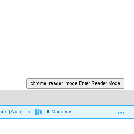
chrome_reader_mode
Enter Reader Mode
Exp
ción (Zach)
III: Máquinas Turing
13: Indecib