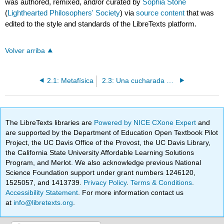
was authored, remixed, and/or curated by
Sophia Stone
(
Lighthearted Philosophers' Society
) via
source content
that was
edited to the style and standards of the LibreTexts platform.
Volver arriba
2.1: Metafísica
2.3: Una cucharada de azúcar hace que la miseria baje- La teoría del humor del alivio
The LibreTexts libraries are
Powered by NICE CXone Expert
and
are supported by the Department of Education Open Textbook Pilot
Project, the UC Davis Office of the Provost, the UC Davis Library,
the California State University Affordable Learning Solutions
Program, and Merlot. We also acknowledge previous National
Science Foundation support under grant numbers 1246120,
1525057, and 1413739.
Privacy Policy
.
Terms & Conditions
.
Accessibility Statement
. For more information contact us
at
info@libretexts.org
.