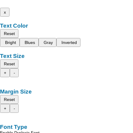
x
Text Color
Reset
Bright
Blues
Gray
Inverted
Text Size
Reset
+
-
Margin Size
Reset
+
-
Font Type
Enable Dyslexic Font