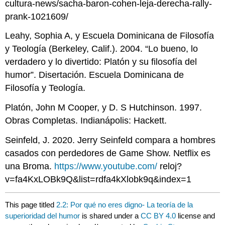
cultura-news/sacha-baron-cohen-leja-derecha-rally-
prank-1021609/
Leahy, Sophia A, y Escuela Dominicana de Filosofía
y Teología (Berkeley, Calif.). 2004. “Lo bueno, lo
verdadero y lo divertido: Platón y su filosofía del
humor”. Disertación. Escuela Dominicana de
Filosofía y Teología.
Platón, John M Cooper, y D. S Hutchinson. 1997.
Obras Completas. Indianápolis: Hackett.
Seinfeld, J. 2020. Jerry Seinfeld compara a hombres
casados con perdedores de Game Show. Netflix es
una Broma.
https://www.youtube.com/
reloj?
v=fa4KxLOBk9Q&list=rdfa4kXlobk9q&index=1
This page titled
2.2: Por qué no eres digno- La teoría de la
superioridad del humor
is shared under a
CC BY 4.0
license and