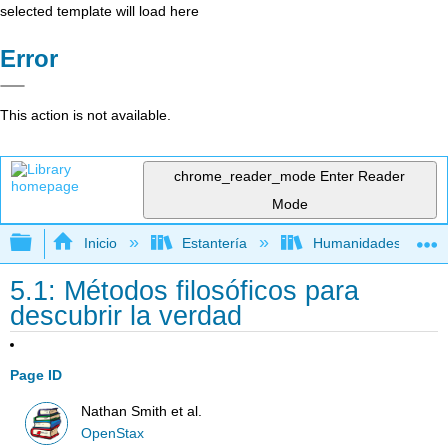
selected template will load here
Error
This action is not available.
chrome_reader_mode
Enter Reader
Mode
Expandir/contraer jerarquía global
Inicio
Estantería
Humanidades
5.1: Métodos filosóficos para
descubrir la verdad
Page ID
Nathan Smith et al.
OpenStax