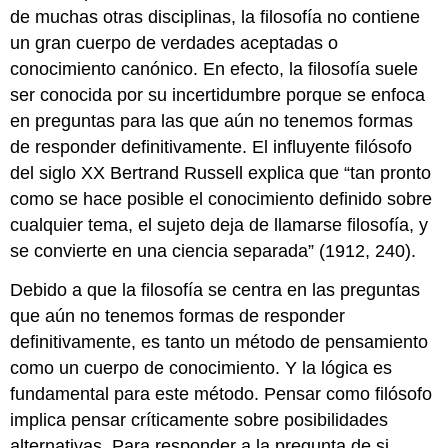
de muchas otras disciplinas, la filosofía no contiene
la
razón
un gran cuerpo de verdades aceptadas o
para
conocimiento canónico. En efecto, la filosofía suele
descubrir
ser conocida por su incertidumbre porque se enfoca
la
en preguntas para las que aún no tenemos formas
verdad
Hipótesis
de responder definitivamente. El influyente filósofo
de
del siglo XX Bertrand Russell explica que “tan pronto
prueba
como se hace posible el conocimiento definido sobre
Leyes
cualquier tema, el sujeto deja de llamarse filosofía, y
de
la
se convierte en una ciencia separada” (1912, 240).
Lógica
Debido a que la filosofía se centra en las preguntas
Nocontradicción
que aún no tenemos formas de responder
El
Medio
definitivamente, es tanto un método de pensamiento
Excluido
como un cuerpo de conocimiento. Y la lógica es
Normatividad
fundamental para este método. Pensar como filósofo
en
implica pensar críticamente sobre posibilidades
Lógica
alternativas. Para responder a la pregunta de si