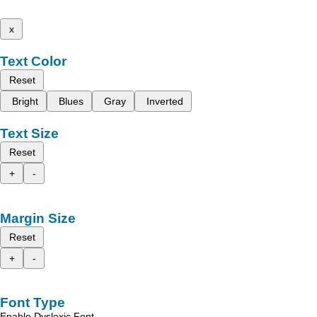
x
Text Color
Reset
Bright
Blues
Gray
Inverted
Text Size
Reset
+
-
Margin Size
Reset
+
-
Font Type
Enable Dyslexic Font