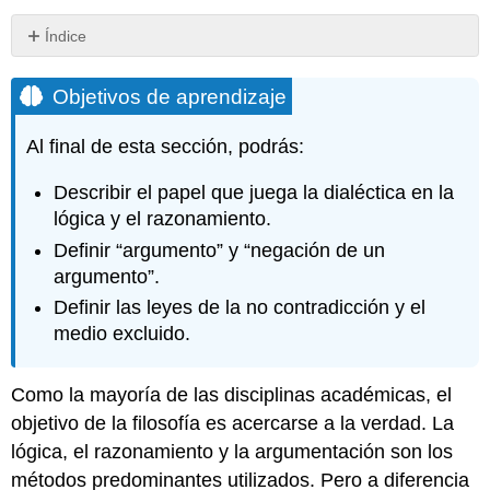
Índice
Objetivos
de
Objetivos de aprendizaje
aprendizaje
Dialéctica
Al final de esta sección, podrás:
y
Argumentación
Describir el papel que juega la dialéctica en la
Filosófica
lógica y el razonamiento.
Dialéctica
Definir “argumento” y “negación de un
y
argumento”.
Debate
Indios
Definir las leyes de la no contradicción y el
Dialéctica
medio excluido.
griega
y
debate
Como la mayoría de las disciplinas académicas, el
CONEXIONES
objetivo de la filosofía es acercarse a la verdad. La
El
lógica, el razonamiento y la argumentación son los
uso
métodos predominantes utilizados. Pero a diferencia
de