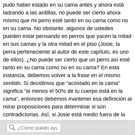
pudo haber estado en su cama antes y ahora está
ladrando a las ardillas, no puede ser cierto
ahora
mismo
que mi perro esté tanto en su cama como no
en su cama. No obstante, algunos de ustedes
pueden estar pensando en perros que yacen la mitad
en sus camas y la otra mitad en el piso (Josie, la
perra perteneciente al autor de este capítulo, es uno
de ellos). ¿No puede ser cierto que un perro así esté
tanto en su cama como no en su cama? En esta
instancia, debemos volver a la frase
en el mismo
sentido
. Si decidimos que “acostado en la cama”
significa “al menos el 50% de tu cuerpo está en la
cama”, entonces debemos mantener esa definición al
mirar proposiciones para determinar si son
contradictorias. Así, si Josie está medio fuera de la
cama con la cabeza en el suelo, todavía podemos
decir “Josie está en la cama”. Pero fíjense que “Josie