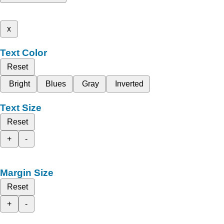
x
Text Color
Reset
Bright
Blues
Gray
Inverted
Text Size
Reset
+
-
Margin Size
Reset
+
-