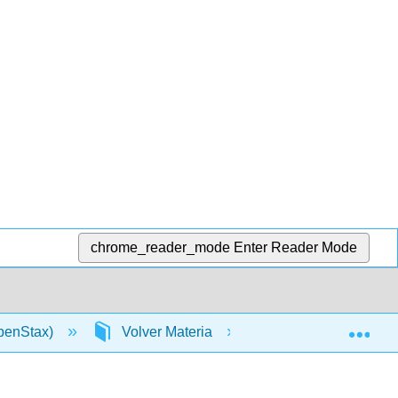
chrome_reader_mode
Enter Reader Mode
Exp
OpenStax)
Volver Materia
Glosario