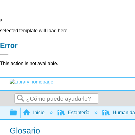
x
selected template will load here
Error
This action is not available.
Buscar
Expandir/contraer jerarquía global
Inicio
Estantería
Humanid
Glosario