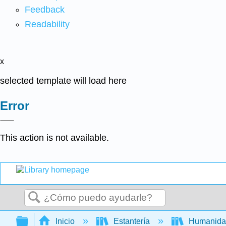
Feedback
Readability
x
selected template will load here
Error
This action is not available.
Buscar
Expandir/contraer jerarquía global
Inicio
Estantería
Humanid