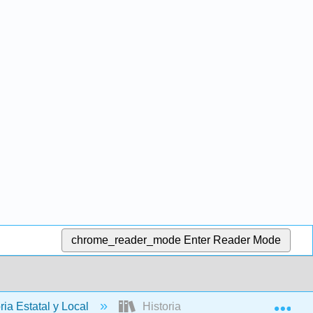
chrome_reader_mode
Enter Reader Mode
Exp
ria Estatal y Local
Historia del Estado de Washingto