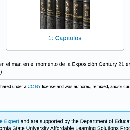
1: Capítulos
 en el mar, en el momento de la Exposición Century 21 e
d
)
shared under a
CC BY
license and was authored, remixed, and/or cu
e Expert
and are supported by the Department of Educat
lifornia State University Affordable Learning Solutions 