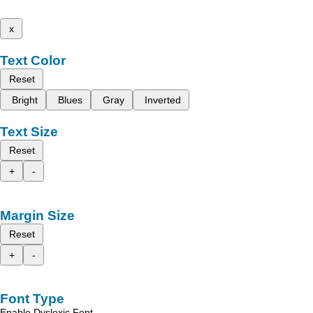
x
Text Color
Reset
Bright
Blues
Gray
Inverted
Text Size
Reset
+
-
Margin Size
Reset
+
-
Font Type
Enable Dyslexic Font