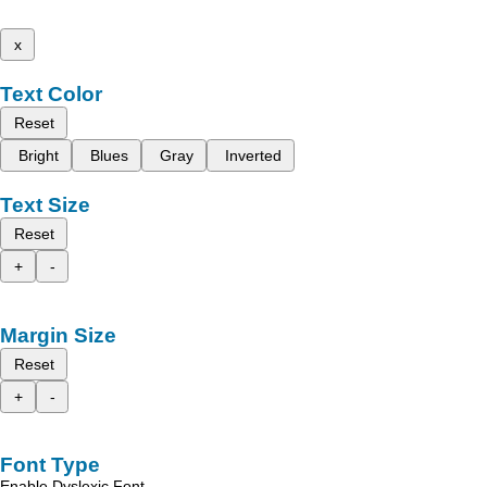
x
Text Color
Reset
Bright
Blues
Gray
Inverted
Text Size
Reset
+
-
Margin Size
Reset
+
-
Font Type
Enable Dyslexic Font