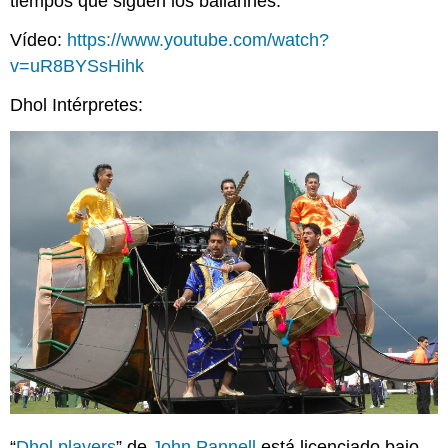
tiempos que siguen los bailarines.
Vídeo:
https://www.youtube.com/watch?
v=uR8BYSsHihk
Dhol Intérpretes:
“
Dhol players
” de
John Pannell
está licenciado bajo