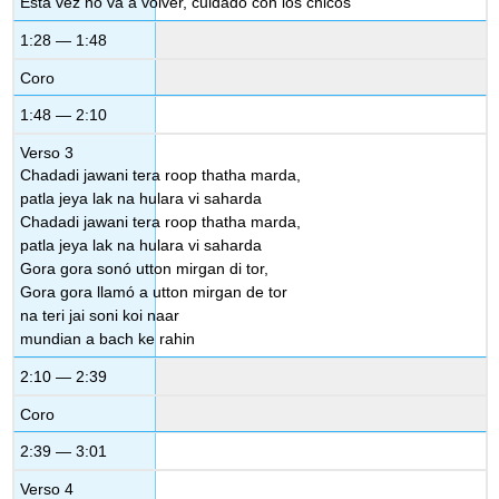
Esta vez no va a volver, cuidado con los chicos
1:28 — 1:48
Coro
1:48 — 2:10
Verso 3
Chadadi jawani tera roop thatha marda,
patla jeya lak na hulara vi saharda
Chadadi jawani tera roop thatha marda,
patla jeya lak na hulara vi saharda
Gora gora sonó utton mirgan di tor,
Gora gora llamó a utton mirgan de tor
na teri jai soni koi naar
mundian a bach ke rahin
2:10 — 2:39
Coro
2:39 — 3:01
Verso 4