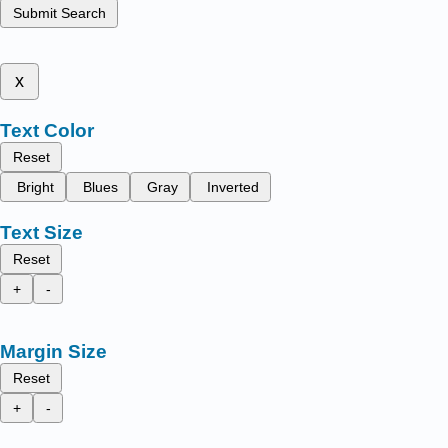
Submit Search
x
Text Color
Reset
Bright
Blues
Gray
Inverted
Text Size
Reset
+
-
Margin Size
Reset
+
-