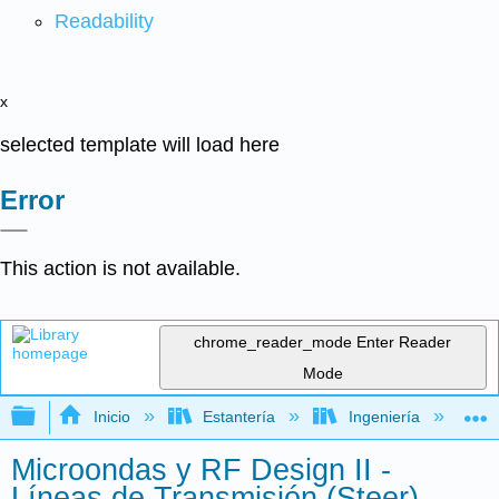
Readability
x
selected template will load here
Error
This action is not available.
chrome_reader_mode
Enter Reader
Mode
Expandir/contraer jerarquía global
Inicio
Estantería
Ingeniería
M
Microondas y RF Design II -
Líneas de Transmisión (Steer)