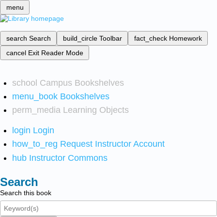
menu
search
Search
build_circle
Toolbar
fact_check
Homework
cancel
Exit Reader Mode
school
Campus Bookshelves
menu_book
Bookshelves
perm_media
Learning Objects
login
Login
how_to_reg
Request Instructor Account
hub
Instructor Commons
Search
Search this book