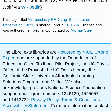
para hacer microondas (CC BY-SA-NC 3.0; Christian
Wolff vía
Wikipedia
)
This page titled
Microondas y RF Design II - Líneas de
Transmisión (Steer)
is shared under a
CC BY-NC
license and
was authored, remixed, and/or curated by
Michael Steer
.
The LibreTexts libraries are
Powered by NICE CXone
Expert
and are supported by the Department of
Education Open Textbook Pilot Project, the UC Davis
Office of the Provost, the UC Davis Library, the
California State University Affordable Learning
Solutions Program, and Merlot. We also
acknowledge previous National Science Foundation
support under grant numbers 1246120, 1525057,
and 1413739.
Privacy Policy
.
Terms & Conditions
.
Accessibility Statement
. For more information contact