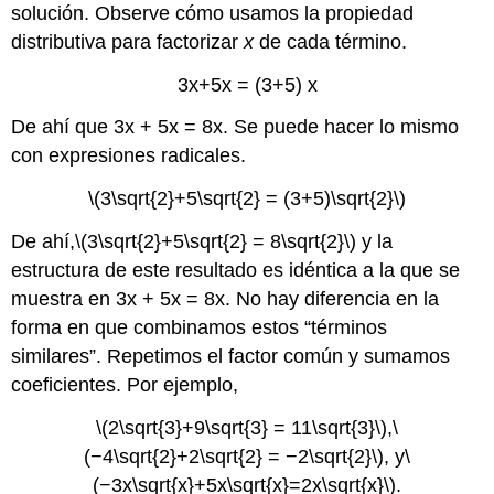
solución. Observe cómo usamos la propiedad
distributiva para factorizar
x
de cada término.
3x+5x = (3+5) x
De ahí que 3x + 5x = 8x. Se puede hacer lo mismo
con expresiones radicales.
\(3\sqrt{2}+5\sqrt{2} = (3+5)\sqrt{2}\)
De ahí,
\(3\sqrt{2}+5\sqrt{2} = 8\sqrt{2}\)
y la
estructura de este resultado es idéntica a la que se
muestra en 3x + 5x = 8x. No hay diferencia en la
forma en que combinamos estos “términos
similares”. Repetimos el factor común y sumamos
coeficientes. Por ejemplo,
\(2\sqrt{3}+9\sqrt{3} = 11\sqrt{3}\)
,
\
(−4\sqrt{2}+2\sqrt{2} = −2\sqrt{2}\)
, y
\
(−3x\sqrt{x}+5x\sqrt{x}=2x\sqrt{x}\)
.