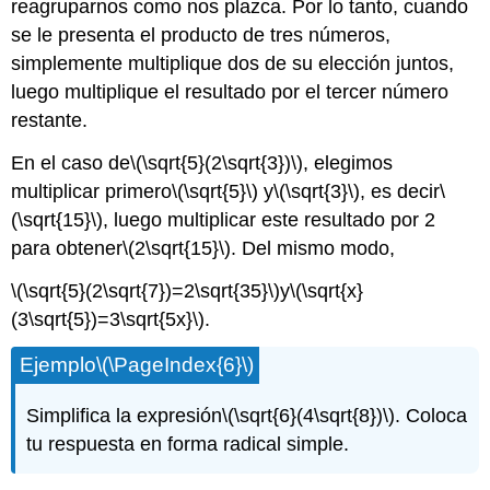
reagruparnos como nos plazca. Por lo tanto, cuando
se le presenta el producto de tres números,
simplemente multiplique dos de su elección juntos,
luego multiplique el resultado por el tercer número
restante.
En el caso de
\(\sqrt{5}(2\sqrt{3})\)
, elegimos
multiplicar primero
\(\sqrt{5}\)
y
\(\sqrt{3}\)
, es decir
\
(\sqrt{15}\)
, luego multiplicar este resultado por 2
para obtener
\(2\sqrt{15}\)
. Del mismo modo,
\(\sqrt{5}(2\sqrt{7})=2\sqrt{35}\)
y
\(\sqrt{x}
(3\sqrt{5})=3\sqrt{5x}\)
.
Ejemplo
\(\PageIndex{6}\)
Simplifica la expresión
\(\sqrt{6}(4\sqrt{8})\)
. Coloca
tu respuesta en forma radical simple.