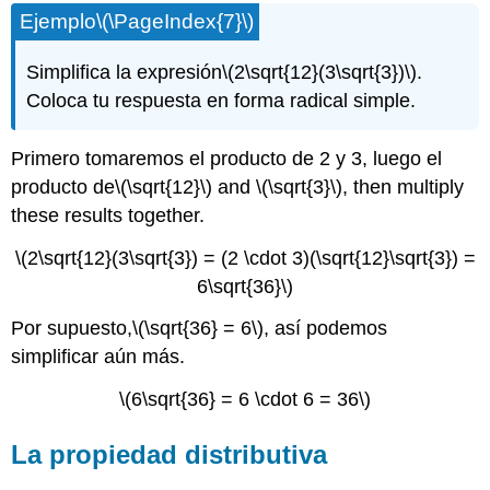
Ejemplo
\(\PageIndex{7}\)
Simplifica la expresión
\(2\sqrt{12}(3\sqrt{3})\)
.
Coloca tu respuesta en forma radical simple.
Primero tomaremos el producto de 2 y 3, luego el
producto de
\(\sqrt{12}\)
and
\(\sqrt{3}\)
, then multiply
these results together.
\(2\sqrt{12}(3\sqrt{3}) = (2 \cdot 3)(\sqrt{12}\sqrt{3}) =
6\sqrt{36}\)
Por supuesto,
\(\sqrt{36} = 6\)
, así podemos
simplificar aún más.
\(6\sqrt{36} = 6 \cdot 6 = 36\)
La propiedad distributiva