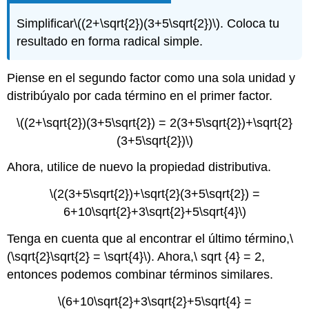
Simplificar
\((2+\sqrt{2})(3+5\sqrt{2})\)
. Coloca tu
resultado en forma radical simple.
Piense en el segundo factor como una sola unidad y
distribúyalo por cada término en el primer factor.
\((2+\sqrt{2})(3+5\sqrt{2}) = 2(3+5\sqrt{2})+\sqrt{2}
(3+5\sqrt{2})\)
Ahora, utilice de nuevo la propiedad distributiva.
\(2(3+5\sqrt{2})+\sqrt{2}(3+5\sqrt{2}) =
6+10\sqrt{2}+3\sqrt{2}+5\sqrt{4}\)
Tenga en cuenta que al encontrar el último término,
\
(\sqrt{2}\sqrt{2} = \sqrt{4}\)
. Ahora,\ sqrt {4} = 2,
entonces podemos combinar términos similares.
\(6+10\sqrt{2}+3\sqrt{2}+5\sqrt{4} =