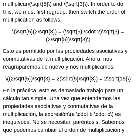
multiplicar
\(\sqrt{5}\)
and
\(\sqrt{3}\)
. In order to do
this, we must first regroup, then switch the order of
multiplication as follows.
\(\sqrt{5}(2\sqrt{3}) = (\sqrt{5} \cdot 2)\sqrt{3} =
(2\sqrt{5})\sqrt{3}\)
Esto es permitido por las propiedades asociativas y
conmutativas de la multiplicación. Ahora, nos
reagruparemos de nuevo y nos multiplicamos.
\((2\sqrt{5})\sqrt{3} = 2(\sqrt{5}\sqrt{3}) = 2\sqrt{15}\)
En la práctica, esto es demasiado trabajo para un
cálculo tan simple. Una vez que entendemos las
propiedades asociativas y conmutativas de la
multiplicación, la expresión
\(a \cdot b \cdot c\)
es
inequívoca. No se necesitan paréntesis. Sabemos
que podemos cambiar el orden de multiplicación y