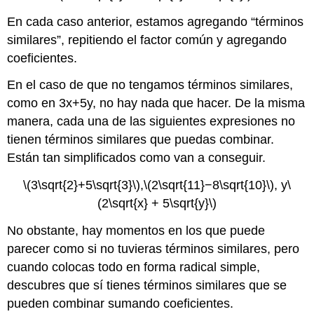
En cada caso anterior, estamos agregando “términos
similares”, repitiendo el factor común y agregando
coeficientes.
En el caso de que no tengamos términos similares,
como en 3x+5y, no hay nada que hacer. De la misma
manera, cada una de las siguientes expresiones no
tienen términos similares que puedas combinar.
Están tan simplificados como van a conseguir.
\(3\sqrt{2}+5\sqrt{3}\)
,
\(2\sqrt{11}−8\sqrt{10}\)
, y
\
(2\sqrt{x} + 5\sqrt{y}\)
No obstante, hay momentos en los que puede
parecer como si no tuvieras términos similares, pero
cuando colocas todo en forma radical simple,
descubres que sí tienes términos similares que se
pueden combinar sumando coeficientes.