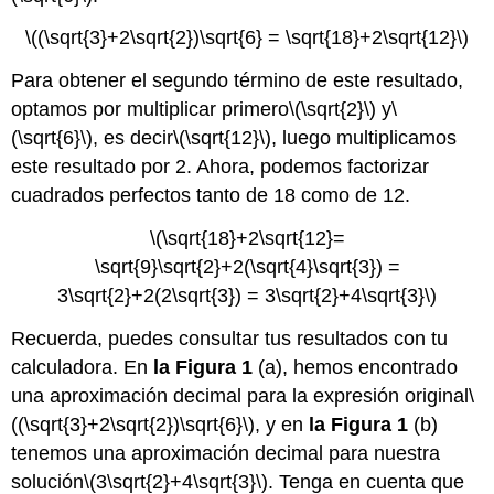
\((\sqrt{3}+2\sqrt{2})\sqrt{6} = \sqrt{18}+2\sqrt{12}\)
Para obtener el segundo término de este resultado,
optamos por multiplicar primero
\(\sqrt{2}\)
y
\
(\sqrt{6}\)
, es decir
\(\sqrt{12}\)
, luego multiplicamos
este resultado por 2. Ahora, podemos factorizar
cuadrados perfectos tanto de 18 como de 12.
\(\sqrt{18}+2\sqrt{12}=
\sqrt{9}\sqrt{2}+2(\sqrt{4}\sqrt{3}) =
3\sqrt{2}+2(2\sqrt{3}) = 3\sqrt{2}+4\sqrt{3}\)
Recuerda, puedes consultar tus resultados con tu
calculadora. En
la Figura 1
(a), hemos encontrado
una aproximación decimal para la expresión original
\
((\sqrt{3}+2\sqrt{2})\sqrt{6}\)
, y en
la Figura 1
(b)
tenemos una aproximación decimal para nuestra
solución
\(3\sqrt{2}+4\sqrt{3}\)
. Tenga en cuenta que