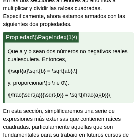
En las dos secciones anteriores aprendimos a
multiplicar y dividir las raíces cuadradas.
Específicamente, ahora estamos armados con las
siguientes dos propiedades.
Propiedad
\(\PageIndex{1}\)
Que a y b sean dos números no negativos reales
cualesquiera. Entonces,
\[\sqrt{a}\sqrt{b} = \sqrt{ab},\]
y, proporcionar
\(b \ne 0\)
,
\[\frac{\sqrt{a}}{\sqrt{b}} = \sqrt{\frac{a}{b}}\]
En esta sección, simplificaremos una serie de
expresiones más extensas que contienen raíces
cuadradas, particularmente aquellas que son
fundamentales para su trabajo en futuros
cursos de