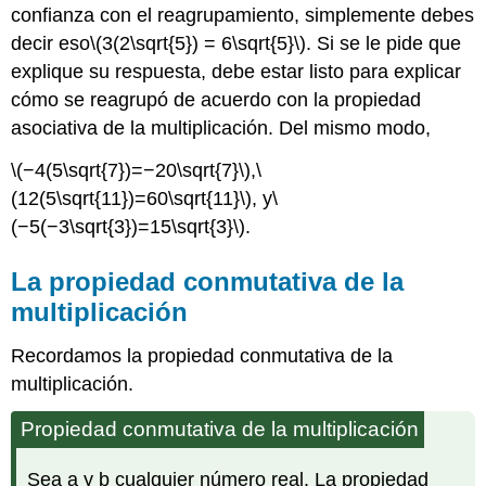
confianza con el reagrupamiento, simplemente debes
decir eso
\(3(2\sqrt{5}) = 6\sqrt{5}\)
. Si se le pide que
explique su respuesta, debe estar listo para explicar
cómo se reagrupó de acuerdo con la propiedad
asociativa de la multiplicación. Del mismo modo,
\(−4(5\sqrt{7})=−20\sqrt{7}\)
,
\
(12(5\sqrt{11})=60\sqrt{11}\)
, y
\
(−5(−3\sqrt{3})=15\sqrt{3}\)
.
La propiedad conmutativa de la
multiplicación
Recordamos la propiedad conmutativa de la
multiplicación.
Propiedad conmutativa de la multiplicación
Sea a y b cualquier número real. La propiedad