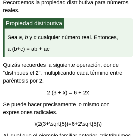
Recordemos la propiedad distributiva para números
reales.
Propiedad distributiva
Sea
a
,
b
y
c
cualquier número real. Entonces,
a (b+c) = ab + ac
Quizás recuerdes la siguiente operación, donde
“distribues el 2", multiplicando cada término entre
paréntesis por 2.
2 (3 + x) = 6 + 2x
Se puede hacer precisamente lo mismo con
expresiones radicales.
\(2(3+\sqrt{5})=6+2\sqrt{5}\)
Al igual que el ejemplo familiar anterior, “distribuimos