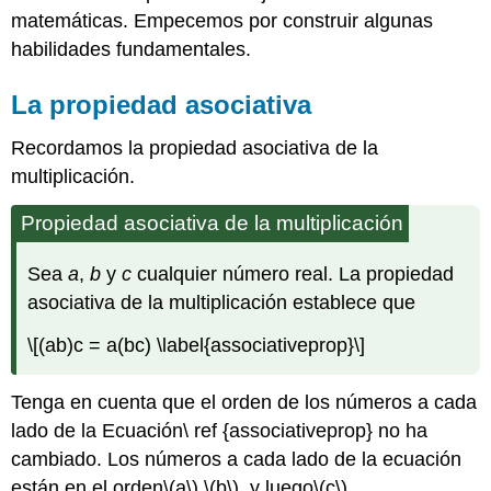
matemáticas.
Empecemos por construir algunas
habilidades fundamentales.
La propiedad asociativa
Recordamos la propiedad asociativa de la
multiplicación.
Propiedad asociativa de la multiplicación
Sea
a
,
b
y
c
cualquier número real. La propiedad
asociativa de la multiplicación establece que
\[(ab)c = a(bc) \label{associativeprop}\]
Tenga en cuenta que el orden de los números a cada
lado de la Ecuación\ ref {associativeprop} no ha
cambiado. Los números a cada lado de la ecuación
están en el orden
\(a\)
,
\(b\)
, y luego
\(c\)
.