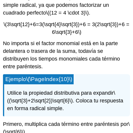
simple radical, ya que podemos factorizar un
cuadrado perfecto
\((12 = 4 \cdot 3)\)
.
\(3\sqrt{12}+6=3(\sqrt{4}\sqrt{3})+6 = 3(2\sqrt{3})+6 =
6\sqrt{3}+6\)
No importa si el factor monomial está en la parte
delantera o trasera de la suma, todavía se
distribuyen los tiempos monomiales cada término
entre paréntesis.
Ejemplo
\(\PageIndex{10}\)
Utilice la propiedad distributiva para expandir
\
((\sqrt{3}+2\sqrt{2})\sqrt{6}\)
. Coloca tu respuesta
en forma radical simple.
Primero, multiplica cada término entre paréntesis por
\
(\sqrt{6}\)
.