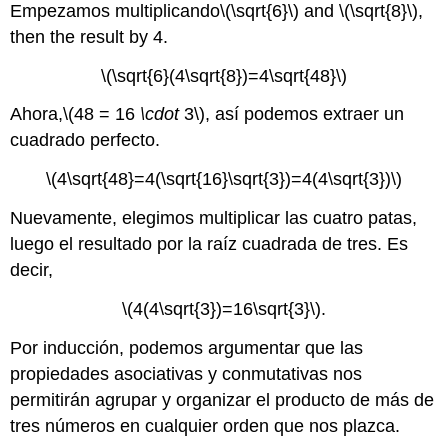
Empezamos multiplicando
\(\sqrt{6}\)
and
\(\sqrt{8}\)
,
then the result by 4.
\(\sqrt{6}(4\sqrt{8})=4\sqrt{48}\)
Ahora,
\(48 = 16
\cdot
3\)
, así podemos extraer un
cuadrado perfecto.
\(4\sqrt{48}=4(\sqrt{16}\sqrt{3})=4(4\sqrt{3})\)
Nuevamente, elegimos multiplicar las cuatro patas,
luego el resultado por la raíz cuadrada de tres. Es
decir,
\(4(4\sqrt{3})=16\sqrt{3}\)
.
Por inducción, podemos argumentar que las
propiedades asociativas y conmutativas nos
permitirán agrupar y organizar el producto de más de
tres números en cualquier orden que nos plazca.