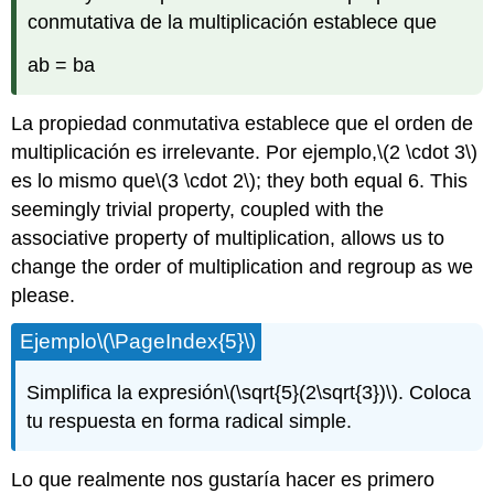
conmutativa de la multiplicación establece que
ab = ba
La propiedad conmutativa establece que el orden de
multiplicación es irrelevante. Por ejemplo,
\(2 \cdot 3\)
es lo mismo que
\(3 \cdot 2\)
; they both equal 6. This
seemingly trivial property, coupled with the
associative property of multiplication, allows us to
change the order of multiplication and regroup as we
please.
Ejemplo
\(\PageIndex{5}\)
Simplifica la expresión
\(\sqrt{5}(2\sqrt{3})\)
. Coloca
tu respuesta en forma radical simple.
Lo que realmente nos gustaría hacer es primero