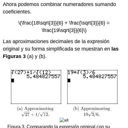
Ahora podemos combinar numeradores sumando
coeficientes.
\(\frac{18\sqrt{3}}{6} + \frac{\sqrt{3}}{6} =
\frac{19\sqrt{3}}{6}\)
Las aproximaciones decimales de la expresión
original y su forma simplificada se muestran en
las
Figuras
3
(a) y (b).
Figura 3. Comparando la expresión original con su