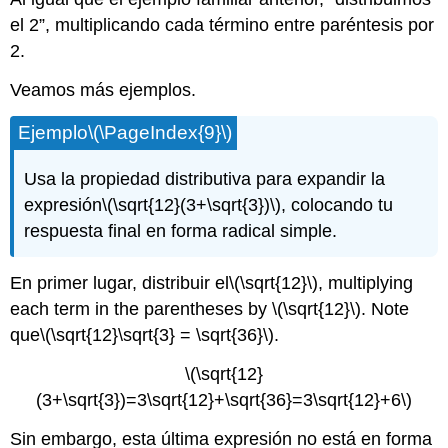
el 2”, multiplicando cada término entre paréntesis por
2.
Veamos más ejemplos.
Ejemplo
\(\PageIndex{9}\)
Usa la propiedad distributiva para expandir la
expresión
\(\sqrt{12}(3+\sqrt{3})\)
, colocando tu
respuesta final en forma radical simple.
En primer lugar, distribuir el
\(\sqrt{12}\)
, multiplying
each term in the parentheses by
\(\sqrt{12}\)
. Note
que
\(\sqrt{12}\sqrt{3} = \sqrt{36}\)
.
\(\sqrt{12}
(3+\sqrt{3})=3\sqrt{12}+\sqrt{36}=3\sqrt{12}+6\)
Sin embargo, esta última expresión no está en forma