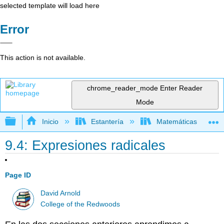
selected template will load here
Error
This action is not available.
chrome_reader_mode
Enter Reader
Mode
Expandir/contraer jerarquía global
Inicio
Estantería
Matemáticas
9.4: Expresiones radicales
Page ID
David Arnold
College of the Redwoods