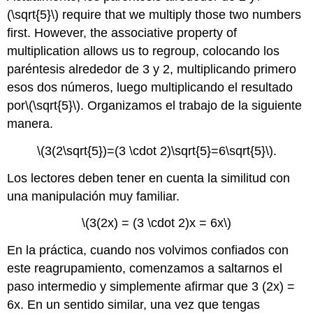
(\sqrt{5}\)
require that we multiply those two numbers
first. However, the associative property of
multiplication allows us to regroup,
colocando los
paréntesis alrededor de 3 y 2, multiplicando primero
esos dos números, luego multiplicando el resultado
por
\(\sqrt{5}\)
. Organizamos el trabajo de la siguiente
manera.
\(3(2\sqrt{5})=(3 \cdot 2)\sqrt{5}=6\sqrt{5}\)
.
Los lectores deben tener en cuenta la similitud con
una manipulación muy familiar.
\(3(2x) = (3 \cdot 2)x = 6x\)
En la práctica, cuando nos volvimos confiados con
este reagrupamiento, comenzamos a saltarnos el
paso intermedio y simplemente afirmar que 3 (2x) =
6x. En un sentido similar, una vez que tengas