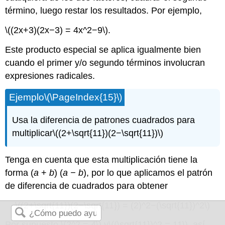
término, luego restar los resultados. Por ejemplo,
\((2x+3)(2x−3) = 4x^2−9\)
.
Este producto especial se aplica igualmente bien
cuando el primer y/o segundo términos involucran
expresiones radicales.
Ejemplo
\(\PageIndex{15}\)
Usa la diferencia de patrones cuadrados para
multiplicar
\((2+\sqrt{11})(2−\sqrt{11})\)
Tenga en cuenta que esta multiplicación tiene la
forma (
a
+
b
) (
a
−
b
), por lo que aplicamos el patrón
de diferencia de cuadrados para obtener
\((2+\sqrt{11})(2−\sqrt{11}) = (2)^2−(\sqrt{11})^2\)
Por supuesto,
\(2^2 = 4\)
y
\((\sqrt{11})^2 = 11\)
, así