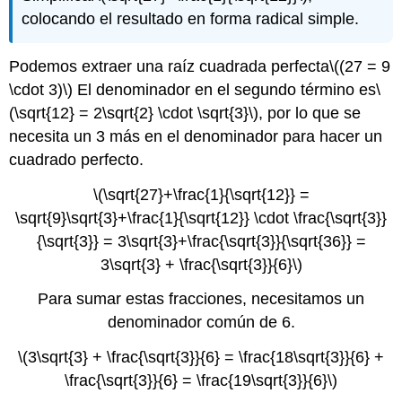
colocando el resultado en forma radical simple.
Podemos extraer una raíz cuadrada perfecta
\((27 = 9
\cdot 3)\)
El denominador en el segundo término es
\
(\sqrt{12} = 2\sqrt{2} \cdot \sqrt{3}\)
, por lo que se
necesita un 3 más en el denominador para hacer un
cuadrado perfecto
.
\(\sqrt{27}+\frac{1}{\sqrt{12}} =
\sqrt{9}\sqrt{3}+\frac{1}{\sqrt{12}} \cdot \frac{\sqrt{3}}
{\sqrt{3}} = 3\sqrt{3}+\frac{\sqrt{3}}{\sqrt{36}} =
3\sqrt{3} + \frac{\sqrt{3}}{6}\)
Para sumar estas fracciones, necesitamos un
denominador común de 6.
\(3\sqrt{3} + \frac{\sqrt{3}}{6} = \frac{18\sqrt{3}}{6} +
\frac{\sqrt{3}}{6} = \frac{19\sqrt{3}}{6}\)