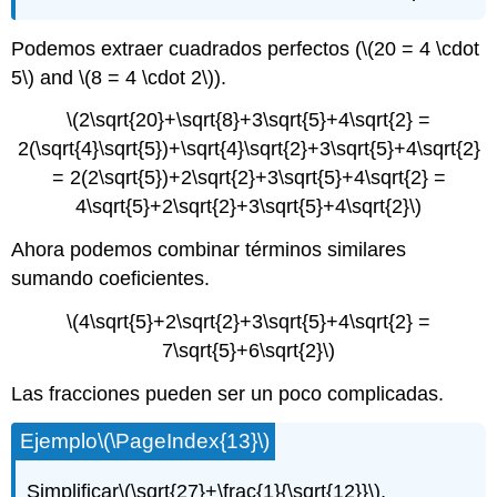
Podemos extraer cuadrados perfectos (
\(20 = 4 \cdot
5\)
and
\(8 = 4 \cdot 2\)
).
\(2\sqrt{20}+\sqrt{8}+3\sqrt{5}+4\sqrt{2} =
2(\sqrt{4}\sqrt{5})+\sqrt{4}\sqrt{2}+3\sqrt{5}+4\sqrt{2}
= 2(2\sqrt{5})+2\sqrt{2}+3\sqrt{5}+4\sqrt{2} =
4\sqrt{5}+2\sqrt{2}+3\sqrt{5}+4\sqrt{2}\)
Ahora podemos combinar términos similares
sumando coeficientes.
\(4\sqrt{5}+2\sqrt{2}+3\sqrt{5}+4\sqrt{2} =
7\sqrt{5}+6\sqrt{2}\)
Las fracciones pueden ser un poco complicadas.
Ejemplo
\(\PageIndex{13}\)
Simplificar
\(\sqrt{27}+\frac{1}{\sqrt{12}}\)
,