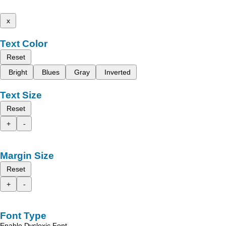
x
Text Color
Reset
Bright
Blues
Gray
Inverted
Text Size
Reset
+
-
Margin Size
Reset
+
-
Font Type
Enable Dyslexic Font