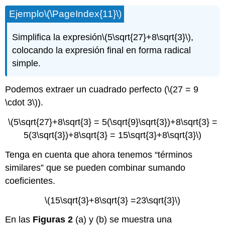
Ejemplo
\(\PageIndex{11}\)
Simplifica la expresión
\(5\sqrt{27}+8\sqrt{3}\)
,
colocando la expresión final en forma radical
simple.
Podemos extraer un cuadrado perfecto (
\(27 = 9
\cdot 3\)
).
\(5\sqrt{27}+8\sqrt{3} = 5(\sqrt{9}\sqrt{3})+8\sqrt{3} =
5(3\sqrt{3})+8\sqrt{3} = 15\sqrt{3}+8\sqrt{3}\)
Tenga en cuenta que ahora tenemos “términos
similares” que se pueden combinar sumando
coeficientes.
\(15\sqrt{3}+8\sqrt{3} =23\sqrt{3}\)
En las
Figuras 2
(a) y (b) se muestra una