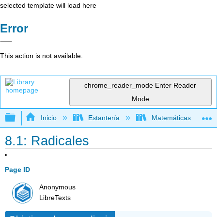
selected template will load here
Error
This action is not available.
chrome_reader_mode
Enter Reader
Mode
Expandir/contraer jerarquía global
Inicio
Estantería
Matemáticas
8.1: Radicales
Page ID
Anonymous
LibreTexts