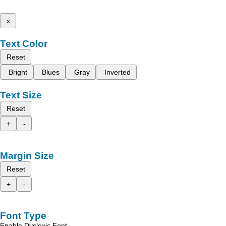
x
Text Color
Reset
Bright
Blues
Gray
Inverted
Text Size
Reset
+
-
Margin Size
Reset
+
-
Font Type
Enable Dyslexic Font