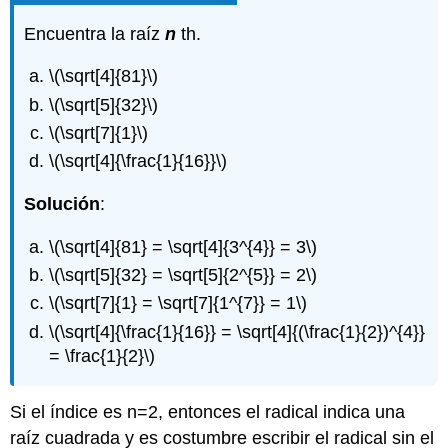
Encuentra la raíz
n
th.
\(\sqrt[4]{81}\)
\(\sqrt[5]{32}\)
\(\sqrt[7]{1}\)
\(\sqrt[4]{\frac{1}{16}}\)
Solución
:
\(\sqrt[4]{81} = \sqrt[4]{3^{4}} = 3\)
\(\sqrt[5]{32} = \sqrt[5]{2^{5}} = 2\)
\(\sqrt[7]{1} = \sqrt[7]{1^{7}} = 1\)
\(\sqrt[4]{\frac{1}{16}} = \sqrt[4]{(\frac{1}{2})^{4}}
= \frac{1}{2}\)
Si el índice es n=2, entonces el radical indica una
raíz cuadrada y es costumbre escribir el radical sin el