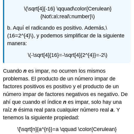
\(\sqrt[4]{-16} \qquad\color{Cerulean}
{Not\:a\:real\:number}\)
b. Aquí el radicando es positivo. Además,
\
(16=2^{4}\)
, y podemos simplificar de la siguiente
manera:
\(-\sqrt[4]{16}=-\sqrt[4]{2^{4}}=-2\)
Cuando
n
es impar, no ocurren los mismos
problemas. El producto de un número impar de
factores positivos es positivo y el producto de un
número impar de factores negativos es negativo. De
ahí que cuando el índice
n
es impar, solo hay una
raíz
n
ésima real para cualquier número real
a
. Y
tenemos la siguiente propiedad:
\[\sqrt[n]{a^{n}}=a \qquad \color{Cerulean}