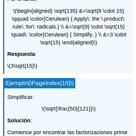
\(\begin{aligned} \sqrt{135} &=\sqrt{9 \cdot 15}
\qquad \color{Cerulean} { Apply\: the \:product\:
rule\: for\: radicals.} \\ &=\sqrt{9} \cdot \sqrt{15}
\quad\: \color{Cerulean} { Simplify. } \\ &=3 \cdot
\sqrt{15} \end{aligned}\)
Respuesta
:
\(3\sqrt{15}\)
Ejemplo
\(\PageIndex{10}\)
Simplificar:
\(\sqrt{\frac{50}{121}}\)
Solución
:
Comience por encontrar las factorizaciones prime