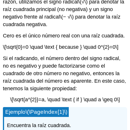
razón, utilizamos el signo radical
\(√\)
para denotar la
raíz cuadrada principal (no negativa) y un signo
negativo frente al radical
\(− √\)
para denotar la raíz
cuadrada negativa.
Cero es el único número real con una raíz cuadrada.
\[\sqrt{0}=0 \quad \text { because } \quad 0^{2}=0\]
Si el radicando, el número dentro del signo radical,
no es negativo y puede factorizarse como el
cuadrado de otro número no negativo, entonces la
raíz cuadrada del número es aparente. En este caso,
tenemos la siguiente propiedad:
\[\sqrt{a^{2}}=a, \quad \text { if } \quad a \geq 0\]
Ejemplo
\(\PageIndex{1}\)
Encuentra la raíz cuadrada.