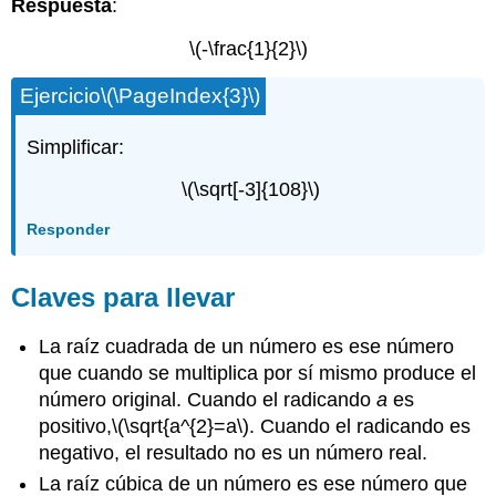
Respuesta
:
\(-\frac{1}{2}\)
Ejercicio
\(\PageIndex{3}\)
Simplificar:
\(\sqrt[-3]{108}\)
Responder
Claves para llevar
La raíz cuadrada de un número es ese número
que cuando se multiplica por sí mismo produce el
número original. Cuando el radicando
a
es
positivo,
\(\sqrt{a^{2}=a\)
. Cuando el radicando es
negativo, el resultado no es un número real.
La raíz cúbica de un número es ese número que