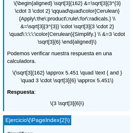
\(\begin{aligned} \sqrt[3]{162} &=\sqrt[3]{3^{3}
\cdot 3 \cdot 2} \qquad\quad\color{Cerulean}
{Apply\:the\:product\:rule\:for\:radicals.} \\
&=\sqrt[3]{3^{3}} \cdot \sqrt[3]{3 \cdot 2}
\quad\:\:\:\:\color{Cerulean}{Simplify.} \\ &=3 \cdot
\sqrt[3]{6} \end{aligned}\)
Podemos verificar nuestra respuesta en una
calculadora.
\(\sqrt[3]{162} \approx 5.451 \quad \text { and }
\quad 3 \cdot \sqrt[3]{6} \approx 5.451\)
Respuesta
:
\(3 \sqrt[3]{6}\)
Ejercicio
\(\PageIndex{2}\)