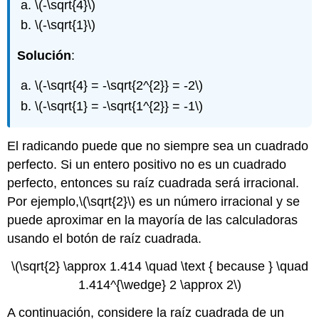
\(-\sqrt{4}\)
\(-\sqrt{1}\)
Solución
:
\(-\sqrt{4} = -\sqrt{2^{2}} = -2\)
\(-\sqrt{1} = -\sqrt{1^{2}} = -1\)
El radicando puede que no siempre sea un cuadrado
perfecto. Si un entero positivo no es un cuadrado
perfecto, entonces su raíz cuadrada será irracional.
Por ejemplo,
\(\sqrt{2}\)
es un número irracional y se
puede aproximar en la mayoría de las calculadoras
usando el botón de raíz cuadrada.
\(\sqrt{2} \approx 1.414 \quad \text { because } \quad
1.414^{\wedge} 2 \approx 2\)
A continuación, considere la raíz cuadrada de un