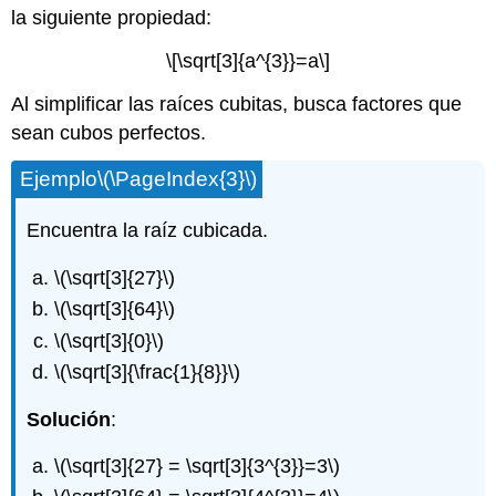
la siguiente propiedad:
\[\sqrt[3]{a^{3}}=a\]
Al simplificar las raíces cubitas, busca factores que
sean cubos perfectos.
Ejemplo
\(\PageIndex{3}\)
Encuentra la raíz cubicada.
\(\sqrt[3]{27}\)
\(\sqrt[3]{64}\)
\(\sqrt[3]{0}\)
\(\sqrt[3]{\frac{1}{8}}\)
Solución
:
\(\sqrt[3]{27} = \sqrt[3]{3^{3}}=3\)