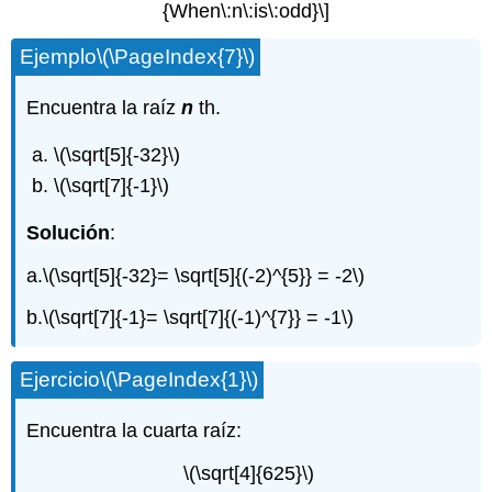
{When\:n\:is\:odd}\]
Ejemplo
\(\PageIndex{7}\)
Encuentra la raíz
n
th.
\(\sqrt[5]{-32}\)
\(\sqrt[7]{-1}\)
Solución
:
a.
\(\sqrt[5]{-32}= \sqrt[5]{(-2)^{5}} = -2\)
b.
\(\sqrt[7]{-1}= \sqrt[7]{(-1)^{7}} = -1\)
Ejercicio
\(\PageIndex{1}\)
Encuentra la cuarta raíz:
\(\sqrt[4]{625}\)