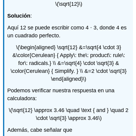
\(\sqrt{12}\)
Solución
:
Aquí 12 se puede escribir como 4 ⋅ 3, donde 4 es
un cuadrado perfecto.
\(\begin{aligned} \sqrt{12} &=\sqrt{4 \cdot 3}
&\color{Cerulean} { Apply\: the\: product\: rule\:
for\: radicals.} \\ &=\sqrt{4} \cdot \sqrt{3} &
\color{Cerulean} { Simplify. } \\ &=2 \cdot \sqrt{3}
\end{aligned}\)
Podemos verificar nuestra respuesta en una
calculadora:
\(\sqrt{12} \approx 3.46 \quad \text { and } \quad 2
\cdot \sqrt{3} \approx 3.46\)
Además, cabe señalar que