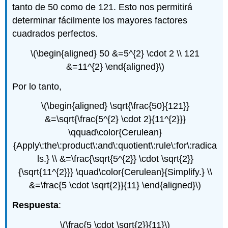
tanto de 50 como de 121. Esto nos permitirá
determinar fácilmente los mayores factores
cuadrados perfectos.
\(\begin{aligned} 50 &=5^{2} \cdot 2 \\ 121
&=11^{2} \end{aligned}\)
Por lo tanto,
\(\begin{aligned} \sqrt{\frac{50}{121}}
&=\sqrt{\frac{5^{2} \cdot 2}{11^{2}}}
\qquad\color{Cerulean}
{Apply\:the\:product\:and\:quotient\:rule\:for\:radica
ls.} \\ &=\frac{\sqrt{5^{2}} \cdot \sqrt{2}}
{\sqrt{11^{2}}} \quad\color{Cerulean}{Simplify.} \\
&=\frac{5 \cdot \sqrt{2}}{11} \end{aligned}\)
Respuesta
:
\(\frac{5 \cdot \sqrt{2}}{11}\)