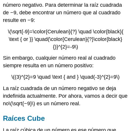
número negativo. Para determinar la raíz cuadrada
de −9, debe encontrar un número que al cuadrado
resulte en −9:
\(\sqrt{-9}=\color{Cerulean}{?} \quad \color{black}{
\text { or }} \quad(\color{Cerulean}{?}\color{black}
{)}^{2}=-9\)
Sin embargo, cualquier número real al cuadrado
siempre resulta en un número positivo:
\((3)^{2}=9 \quad \text { and } \quad(-3)^{2}=9\)
La raíz cuadrada de un número negativo se deja
indefinida actualmente. Por ahora, vamos a decir que
no
\(\sqrt{−9}\)
es un número real.
Raíces Cube
La raíz cúbica de un número es ese número que