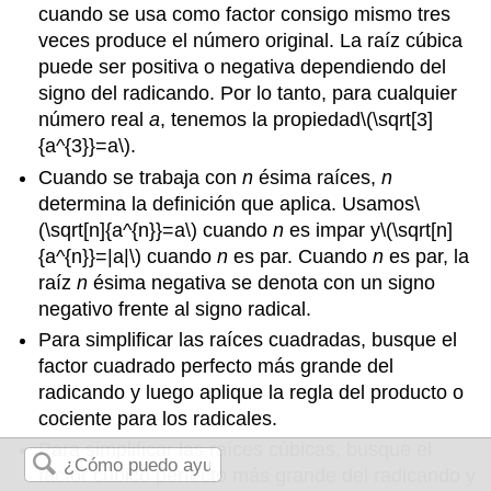
cuando se usa como factor consigo mismo tres
veces produce el número original. La raíz cúbica
puede ser positiva o negativa dependiendo del
signo del radicando. Por lo tanto, para cualquier
número real
a
, tenemos la propiedad
\(\sqrt[3]
{a^{3}}=a\)
.
Cuando se trabaja con
n
ésima raíces,
n
determina la definición que aplica. Usamos
\
(\sqrt[n]{a^{n}}=a\)
cuando
n
es impar y
\(\sqrt[n]
{a^{n}}=|a|\)
cuando
n
es par. Cuando
n
es par, la
raíz
n
ésima negativa se denota con un signo
negativo frente al signo radical.
Para simplificar las raíces cuadradas, busque el
factor cuadrado perfecto más grande del
radicando y luego aplique la regla del producto o
cociente para los radicales.
Para simplificar las raíces cúbicas, busque el
factor cúbico perfecto más grande del radicando y