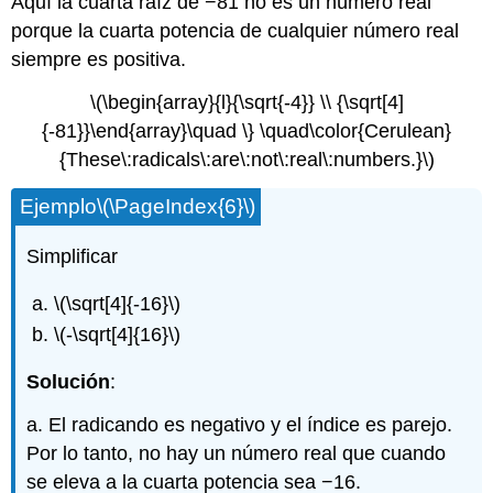
Aquí la cuarta raíz de −81 no es un número real
porque la cuarta potencia de cualquier número real
siempre es positiva.
\(\begin{array}{l}{\sqrt{-4}} \\ {\sqrt[4]
{-81}}\end{array}\quad \} \quad\color{Cerulean}
{These\:radicals\:are\:not\:real\:numbers.}\)
Ejemplo
\(\PageIndex{6}\)
Simplificar
\(\sqrt[4]{-16}\)
\(-\sqrt[4]{16}\)
Solución
:
a. El radicando es negativo y el índice es parejo.
Por lo tanto, no hay un número real que cuando
se eleva a la cuarta potencia sea −16.