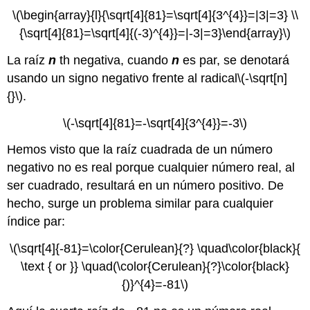
\(\begin{array}{l}{\sqrt[4]{81}=\sqrt[4]{3^{4}}=|3|=3} \\
{\sqrt[4]{81}=\sqrt[4]{(-3)^{4}}=|-3|=3}\end{array}\)
La raíz
n
th negativa, cuando
n
es par, se denotará
usando un signo negativo frente al radical
\(-\sqrt[n]
{}\)
.
\(-\sqrt[4]{81}=-\sqrt[4]{3^{4}}=-3\)
Hemos visto que la raíz cuadrada de un número
negativo no es real porque cualquier número real, al
ser cuadrado, resultará en un número positivo. De
hecho, surge un problema similar para cualquier
índice par:
\(\sqrt[4]{-81}=\color{Cerulean}{?} \quad\color{black}{
\text { or }} \quad(\color{Cerulean}{?}\color{black}
{)}^{4}=-81\)