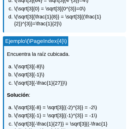
\(\sqrt[3]{64} = \sqrt[3]{4^{3}}=4\)
\(\sqrt[3]{0} = \sqrt[3]{0^{3}}=0\)
\(\sqrt[3]{\frac{1}{8}} = \sqrt[3]{(\frac{1}
{2})^{3}}=\frac{1}{2}\)
Ejemplo
\(\PageIndex{4}\)
Encuentra la raíz cubicada.
\(\sqrt[3]{-8}\)
\(\sqrt[3]{-1}\)
\(\sqrt[3]{-\frac{1}{27}}\)
Solución
:
\(\sqrt[3]{-8} = \sqrt[3]{(-2)^{3}} = -2\)
\(\sqrt[3]{-1} = \sqrt[3]{(-1)^{3}} = -1\)
\(\sqrt[3]{-\frac{1}{27}} = \sqrt[3]{(-\frac{1}