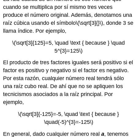
cuando se multiplica por sí mismo tres veces
produce el número original. Además, denotamos una
raíz cúbica usando el símbolo
\(\sqrt[3]{}\)
, donde 3 se
llama índice. Por ejemplo,
\(\sqrt[3]{125}=5, \quad \text { because } \quad
5^{3}=125\)
El producto de tres factores iguales será positivo si el
factor es positivo y negativo si el factor es negativo.
Por esta razón, cualquier número real tendrá sólo
una raíz cubo real. De ahí que no se apliquen los
tecnicismos asociados a la raíz principal. Por
ejemplo,
\(\sqrt[3]{-125}=-5, \quad \text { because }
\quad(-5)^{3}=-125\)
En general, dado cualquier número real
a
, tenemos