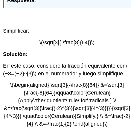
Respuesta
:
Ejemplo
\(\PageIndex{13}\)
Simplificar:
\(\sqrt[3]{-\frac{8}{64}}\)
Solución
:
En este caso, considere la fracción equivalente con
\
(−8=(−2)^{3}\)
en el numerador y luego simplifique.
\(\begin{aligned} \sqrt[3]{-\frac{8}{64}} &=\sqrt[3]
{\frac{-8}{64}}\qquad\color{Cerulean}
{Apply\:the\:quotient\:rule\:for\:radicals.} \\
&=\frac{\sqrt[3]{\frac{(-2)^{3}}{\sqrt[3]{4^{3}}}}}{\sqrt[3]
{4^{3}}} \quad\color{Cerulean}{Simplify.} \\ &=\frac{-2}
{4} \\ &=-\frac{1}{2} \end{aligned}\)