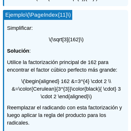
Ejemplo
\(\PageIndex{11}\)
Simplificar:
\(\sqrt[3]{162}\)
Solución
:
Utilice la factorización principal de 162 para
encontrar el factor cúbico perfecto más grande:
\(\begin{aligned} 162 &=3^{4} \cdot 2 \\
&=\color{Cerulean}{3^{3}}\color{black}{ \cdot} 3
\cdot 2 \end{aligned}\)
Reemplazar el radicando con esta factorización y
luego aplicar la regla del producto para los
radicales.