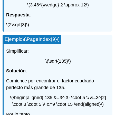
\(3.46^{\wedge} 2 \approx 12\)
Respuesta
:
\(2\sqrt{3}\)
Ejemplo
\(\PageIndex{9}\)
Simplificar:
\(\sqrt{135}\)
Solución
:
Comience por encontrar el factor cuadrado
perfecto más grande de 135.
\(\begin{aligned} 135 &=3^{3} \cdot 5 \\ &=3^{2}
\cdot 3 \cdot 5 \\ &=9 \cdot 15 \end{aligned}\)
Por lo tanto,