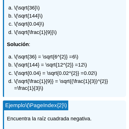
\(\sqrt{36}\)
\(\sqrt{144}\)
\(\sqrt{0.04}\)
\(\sqrt{\frac{1}{9}}\)
Solución
:
\(\sqrt{36} = \sqrt{6^{2}} =6\)
\(\sqrt{144} = \sqrt{12^{2}} =12\)
\(\sqrt{0.04} = \sqrt{0.02^{2}} =0.02\)
\(\sqrt{\frac{1}{9}} = \sqrt{(\frac{1}{3})^{2}}
=\frac{1}{3}\)
Ejemplo
\(\PageIndex{2}\)
Encuentra la raíz cuadrada negativa.