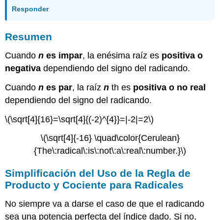
Responder
Resumen
Cuando
n
es impar
, la enésima raíz es
positiva o
negativa
dependiendo del signo del radicando.
Cuando
n
es par
, la raíz
n
th es
positiva o no real
dependiendo del signo del radicando.
\(\sqrt[4]{16}=\sqrt[4]{(-2)^{4}}=|-2|=2\)
\(\sqrt[4]{-16} \quad\color{Cerulean}
{The\:radical\:is\:not\:a\:real\:number.}\)
Simplificación del Uso de la Regla de
Producto y Cociente para Radicales
No siempre va a darse el caso de que el radicando
sea una potencia perfecta del índice dado. Si no,