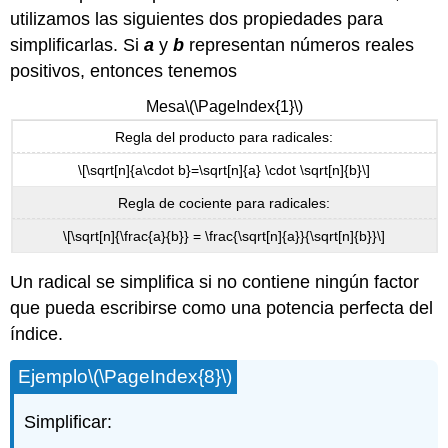
utilizamos las siguientes dos propiedades para
simplificarlas. Si
a
y
b
representan números reales
positivos, entonces tenemos
Mesa
\(\PageIndex{1}\)
Regla del producto para radicales:
\[\sqrt[n]{a\cdot b}=\sqrt[n]{a} \cdot \sqrt[n]{b}\]
Regla de cociente para radicales:
\[\sqrt[n]{\frac{a}{b}} = \frac{\sqrt[n]{a}}{\sqrt[n]{b}}\]
Un radical se simplifica si no contiene ningún factor
que pueda escribirse como una potencia perfecta del
índice.
Ejemplo
\(\PageIndex{8}\)
Simplificar: