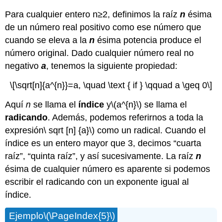
Para cualquier entero n≥2, definimos la raíz
n
ésima
de un número real positivo como ese número que
cuando se eleva a la
n
ésima potencia produce el
número original. Dado cualquier número real no
negativo
a
, tenemos la siguiente propiedad:
\[\sqrt[n]{a^{n}}=a, \quad \text { if } \qquad a \geq 0\]
Aquí
n
se llama el
índice
y
\(a^{n}\)
se llama el
radicando
. Además, podemos referirnos a toda la
expresión\ sqrt [n] {a}\) como un radical. Cuando el
índice es un entero mayor que 3, decimos “cuarta
raíz”, “quinta raíz”, y así sucesivamente. La raíz
n
ésima de cualquier número es aparente si podemos
escribir el radicando con un exponente igual al
índice.
Ejemplo
\(\PageIndex{5}\)