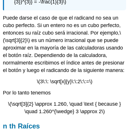
{3})^{3}} = -\frac{1}{3}\)
Puede darse el caso de que el radicand no sea un
cubo perfecto. Si un entero no es un cubo perfecto,
entonces su raíz cubo será irracional. Por ejemplo,
\
(\sqrt[3]{2}\)
es un número irracional que se puede
aproximar en la mayoría de las calculadoras usando
el botón raíz. Dependiendo de la calculadora,
normalmente escribimos el índice antes de presionar
el botón y luego el radicando de la siguiente manera:
\(3\:\: \sqrt[x]{y}\:\:2\:\:=\)
Por lo tanto tenemos
\(\sqrt[3]{2} \approx 1.260, \quad \text { because }
\quad 1.260^{\wedge} 3 \approx 2\)
n th Raíces