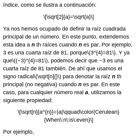
índice, como se ilustra a continuación:
\[\sqrt[2]{a}=\sqrt{a}\]
Ya nos hemos ocupado de definir la raíz cuadrada
principal de un número. En este punto, extendemos
esta idea a
n
th raíces cuando
n
es par. Por ejemplo,
3 es una cuarta raíz de 81, porque
\(3^{4}=81\)
. Y ya
que
\((−3)^{4}=81\)
, podemos decir que −3 es una
cuarta raíz de 81 también. De ahí que usamos el
signo radical
\(\sqrt[n]{}\)
para denotar la raíz
n
th
principal (no negativa) cuando
n
es par. En este
caso, para cualquier número real
a
, utilizamos la
siguiente propiedad:
\[\sqrt[n]{a^{n}}=|a|\qquad\color{Cerulean}
{When\:n\:is\:even}\]
Por ejemplo,