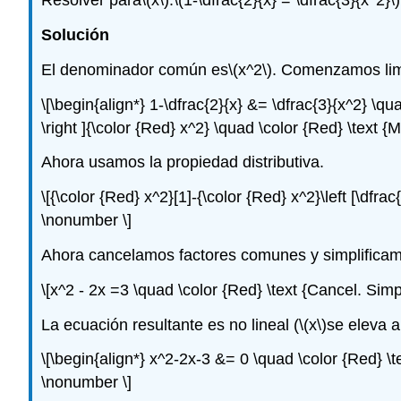
Resolver para
\(x\)
:
\(1-\dfrac{2}{x} = \dfrac{3}{x^2}\)
Solución
El denominador común es
\(x^2\)
. Comenzamos limp
\[\begin{align*} 1-\dfrac{2}{x} &= \dfrac{3}{x^2} \quad
\right ]{\color {Red} x^2} \quad \color {Red} \text {
Ahora usamos la propiedad distributiva.
\[{\color {Red} x^2}[1]-{\color {Red} x^2}\left [\dfrac{
\nonumber \]
Ahora cancelamos factores comunes y simplifica
\[x^2 - 2x =3 \quad \color {Red} \text {Cancel. Simp
La ecuación resultante es no lineal (
\(x\)
se eleva 
\[\begin{align*} x^2-2x-3 &= 0 \quad \color {Red} \t
\nonumber \]