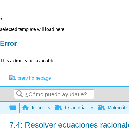
x
selected template will load here
Error
This action is not available.
Buscar
Expandir/contraer jerarquía global
Inicio
Estantería
Matemáti
7.4: Resolver ecuaciones racional