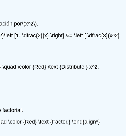
ación por
\(x^2\)
.
left [1- \dfrac{2}{x} \right] &= \left [ \dfrac{3}{x^2}
2} \quad \color {Red} \text {Distribute } x^2.
 factorial.
d \color {Red} \text {Factor.} \end{align*}