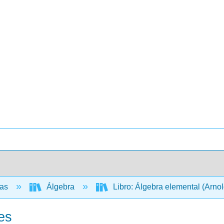
cas
Álgebra
Libro: Álgebra elemental (Arno
es