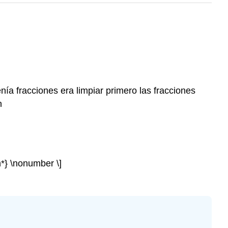
ía fracciones era limpiar primero las fracciones
n
gn*} \nonumber \]