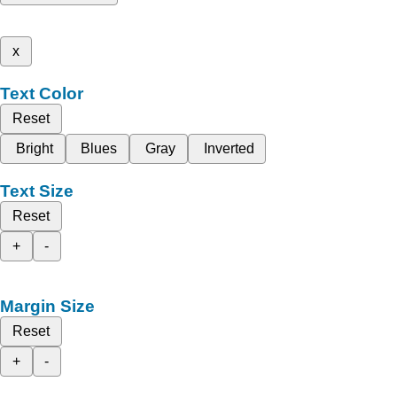
x
Text Color
Reset
Bright
Blues
Gray
Inverted
Text Size
Reset
+
-
Margin Size
Reset
+
-