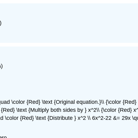
)
\)
uad \color {Red} \text {Original equation.}\\ {\color {Red} x^
 {Red} \text {Multiply both sides by } x^2\\ {\color {Red} x^2
quad \color {Red} \text {Distribute } x^2 \\ 6x^2-22 &= 29x 
ero.