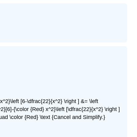
2}\left [6-\dfrac{22}{x^2} \right ] &= \left
}[6]-{\color {Red} x^2}\left [\dfrac{22}{x^2} \right ]
\quad \color {Red} \text {Cancel and Simplify.}