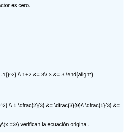
actor es cero.
} -1})^2} \\ 1+2 &= 3\\ 3 &= 3 \end{align*}
)^2} \\ 1-\dfrac{2}{3} &= \dfrac{3}{9}\\ \dfrac{1}{3} &=
y
\(x =3\)
verifican la ecuación original.