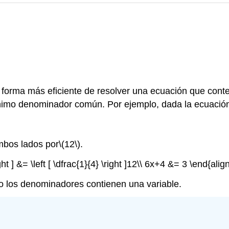
forma más eficiente de resolver una ecuación que conten
ínimo denominador común. Por ejemplo, dada la ecuació
ambos lados por
\(12\)
.
ight ] &= \left [ \dfrac{1}{4} \right ]12\\ 6x+4 &= 3 \end{ali
o los denominadores contienen una variable.