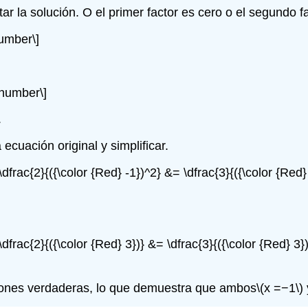
ar la solución. O el primer factor es cero o el segundo f
number\]
onumber\]
.
 ecuación original y simplificar.
-\dfrac{2}{({\color {Red} -1})^2} &= \dfrac{3}{({\color {Red
-\dfrac{2}{({\color {Red} 3})} &= \dfrac{3}{({\color {Red} 3}
iones verdaderas, lo que demuestra que ambos
\(x =−1\)