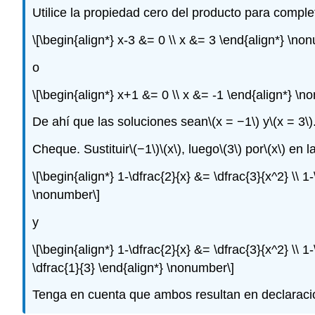
Utilice la propiedad cero del producto para complet
\[\begin{align*} x-3 &= 0 \\ x &= 3 \end{align*} \no
o
\[\begin{align*} x+1 &= 0 \\ x &= -1 \end{align*} \n
De ahí que las soluciones sean
\(x = −1\)
y
\(x = 3\)
Cheque. Sustituir
\(−1\)
\(x\)
, luego
\(3\)
por
\(x\)
en la
\[\begin{align*} 1-\dfrac{2}{x} &= \dfrac{3}{x^2} \\ 1
\nonumber\]
y
\[\begin{align*} 1-\dfrac{2}{x} &= \dfrac{3}{x^2} \\ 1
\dfrac{1}{3} \end{align*} \nonumber\]
Tenga en cuenta que ambos resultan en declarac