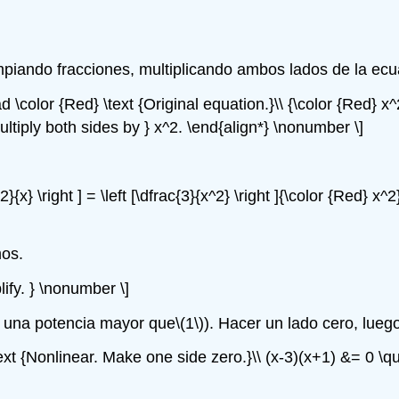
iando fracciones, multiplicando ambos lados de la ecu
 \color {Red} \text {Original equation.}\\ {\color {Red} x^2}\
Multiply both sides by } x^2. \end{align*} \nonumber \]
2}{x} \right ] = \left [\dfrac{3}{x^2} \right ]{\color {Red} x^
mos.
lify. } \nonumber \]
a una potencia mayor que
\(1\)
). Hacer un lado cero, luego
ext {Nonlinear. Make one side zero.}\\ (x-3)(x+1) &= 0 \qua