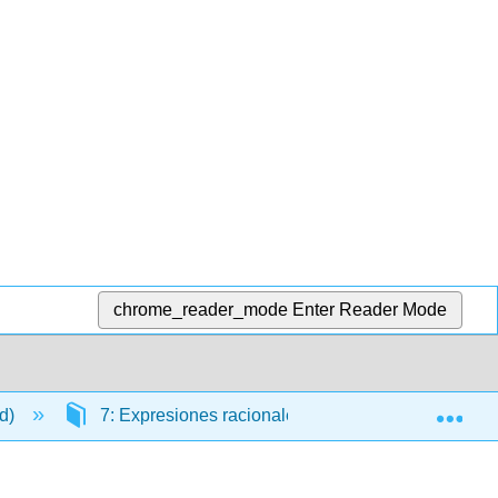
chrome_reader_mode
Enter Reader Mode
Exp
ld)
7: Expresiones racionales
7.4: Resolver