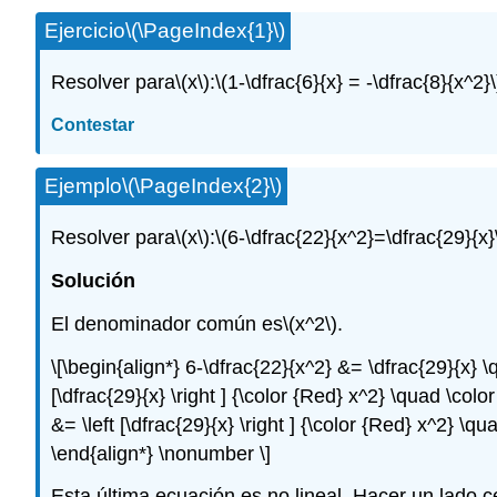
Ejercicio
\(\PageIndex{1}\)
Resolver para
\(x\)
:
\(1-\dfrac{6}{x} = -\dfrac{8}{x^2}\
Contestar
Ejemplo
\(\PageIndex{2}\)
Resolver para
\(x\)
:
\(6-\dfrac{22}{x^2}=\dfrac{29}{x}
Solución
El denominador común es
\(x^2\)
.
\[\begin{align*} 6-\dfrac{22}{x^2} &= \dfrac{29}{x} \q
[\dfrac{29}{x} \right ] {\color {Red} x^2} \quad \color
&= \left [\dfrac{29}{x} \right ] {\color {Red} x^2} \
\end{align*} \nonumber \]
Esta última ecuación es no lineal. Hacer un lado c