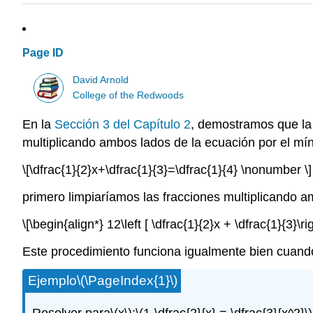
Page ID
David Arnold
College of the Redwoods
En la
Sección 3 del Capítulo 2
, demostramos que la 
multiplicando ambos lados de la ecuación por el m
\[\dfrac{1}{2}x+\dfrac{1}{3}=\dfrac{1}{4} \nonumber \]
primero limpiaríamos las fracciones multiplicando 
\[\begin{align*} 12\left [ \dfrac{1}{2}x + \dfrac{1}{3}\r
Este procedimiento funciona igualmente bien cuand
Ejemplo
\(\PageIndex{1}\)