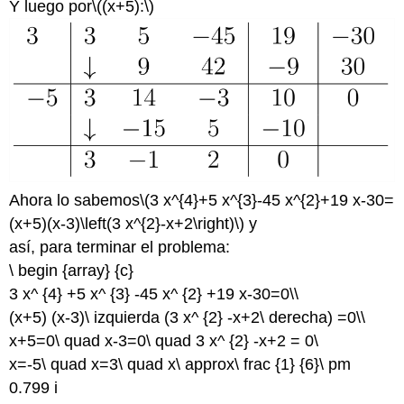
Y luego por
\((x+5):\)
Ahora lo sabemos
\(3 x^{4}+5 x^{3}-45 x^{2}+19 x-30=
(x+5)(x-3)\left(3 x^{2}-x+2\right)\)
y
así, para terminar el problema:
\ begin {array} {c}
3 x^ {4} +5 x^ {3} -45 x^ {2} +19 x-30=0\\
(x+5) (x-3)\ izquierda (3 x^ {2} -x+2\ derecha) =0\\
x+5=0\ quad x-3=0\ quad 3 x^ {2} -x+2 = 0\
x=-5\ quad x=3\ quad x\ approx\ frac {1} {6}\ pm
0.799 i