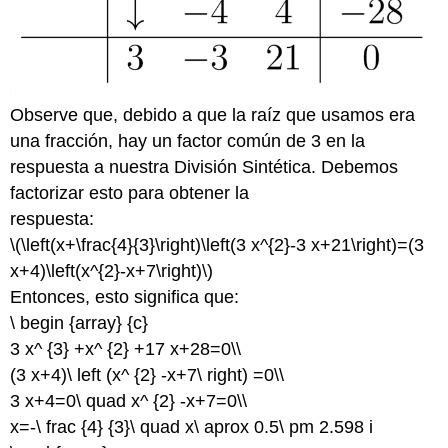
Observe que, debido a que la raíz que usamos era
una fracción, hay un factor común de 3 en la
respuesta a nuestra División Sintética. Debemos
factorizar esto para obtener la
respuesta:
\(\left(x+\frac{4}{3}\right)\left(3 x^{2}-3 x+21\right)=(3
x+4)\left(x^{2}-x+7\right)\)
Entonces, esto significa que:
\ begin {array} {c}
3 x^ {3} +x^ {2} +17 x+28=0\\
(3 x+4)\ left (x^ {2} -x+7\ right) =0\\
3 x+4=0\ quad x^ {2} -x+7=0\\
x=-\ frac {4} {3}\ quad x\ aprox 0.5\ pm 2.598 i