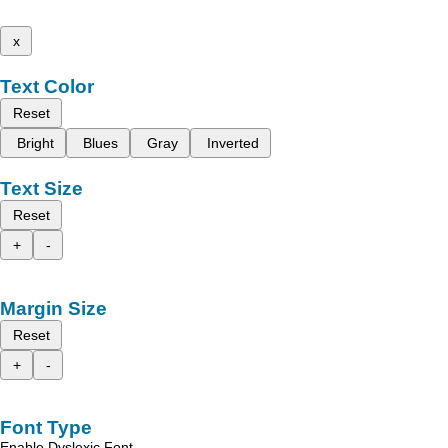
x
Text Color
Reset
Bright
Blues
Gray
Inverted
Text Size
Reset
+
-
Margin Size
Reset
+
-
Font Type
Enable Dyslexic Font