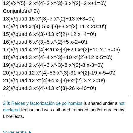
12)
\(x^{5}+2 x^{4}-3 x^{3}-3 x^{2}+2 x+1=0\)
Conjunto
\(\# 2\)
13)
\(\quad 15 x^{3}-7 x^{2}+13 x+3=0\)
14)
\(\quad x^{4}-5 x^{3}+3 x^{2}-11 x-20=0\)
15)
\(\quad 6 x^{3}+13 x^{2}+12 x+4=0\)
16)
\(\quad 6 x^{3}-5 x^{2}+5 x-2=0\)
17)
\(\quad 4 x^{4}+20 x^{3}+29 x^{2}+10 x-15=0\)
18)
\(\quad 3 x^{4}-4 x^{3}+10 x^{2}+12 x-5=0\)
19)
\(\quad 2 x^{4}-3 x^{3}-6 x^{2}-8 x-3=0\)
20)
\(\quad 12 x^{4}-53 x^{3}-31 x^{2}-19 x-5=0\)
21)
\(\quad 12 x^{4}+4 x^{3}+x^{2}-3 x-2=0\)
22)
\(\quad 3 x^{4}+13 x^{3}-26 x-40=0\)
2.8: Raíces y factorización de polinomios
is shared under a
not
declared
license and was authored, remixed, and/or curated by
LibreTexts.
Volver arriba