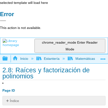
selected template will load here
Error
This action is not available.
chrome_reader_mode
Enter Reader
Mode
Expandir/contraer jerarquía global
Inicio
Estantería
Matemáticas
2.8: Raíces y factorización de
polinomios
Page ID
Índice
Sin