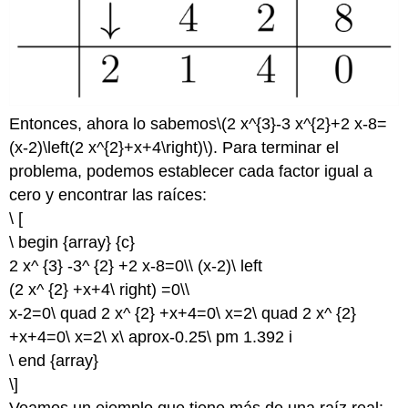
Entonces, ahora lo sabemos
\(2 x^{3}-3 x^{2}+2 x-8=
(x-2)\left(2 x^{2}+x+4\right)\)
. Para terminar el
problema, podemos establecer cada factor igual a
cero y encontrar las raíces:
\ [
\ begin {array} {c}
2 x^ {3} -3^ {2} +2 x-8=0\\ (x-2)\ left
(2 x^ {2} +x+4\ right) =0\\
x-2=0\ quad 2 x^ {2} +x+4=0\ x=2\ quad 2 x^ {2}
+x+4=0\ x=2\ x\ aprox-0.25\ pm 1.392 i
\ end {array}
\]
Veamos un ejemplo que tiene más de una raíz real: