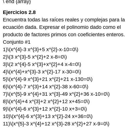
\ end {array}
Ejercicios 2.8
Encuentra todas las raíces reales y complejas para la
ecuación dada. Expresar el polinomio dado como el
producto de factores primos con coeficientes enteros.
Conjunto #1
1)
\(x^{4}-3 x^{3}+5 x^{2}-x-10=0\)
2)
\(3 x^{3}-5 x^{2}+2 x-8=0\)
3)
\(2 x^{4}-5 x^{3}+x^{2}+4 x-4=0\)
4)
\(x^{4}+x^{3}-3 x^{2}-17 x-30=0\)
5)
\(x^{4}-9 x^{3}+21 x^{2}+21 x-130=0\)
6)
\(x^{4}-7 x^{3}+14 x^{2}-38 x-60=0\)
7)
\(x^{5}-9 x^{4}+31 x^{3}-49 x^{2}+36 x-10=0\)
8)
\(x^{4}+4 x^{3}+2 x^{2}+12 x+45=0\)
9)
\(x^{4}-6 x^{3}+12 x^{2}-10 x+3=0\)
10)
\(x^{4}-6 x^{3}+13 x^{2}-24 x+36=0\)
11)
\(x^{5}-3 x^{4}+12 x^{3}-28 x^{2}+27 x-9=0\)