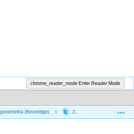
chrome_reader_mode
Enter Reader Mode
Exp
rigonometría (Beveridge)
2: Funciones polinomiales y 