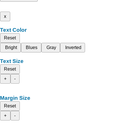
x
Text Color
Reset
Bright
Blues
Gray
Inverted
Text Size
Reset
+
-
Margin Size
Reset
+
-