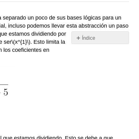
 ha separado un poco de sus bases lógicas para un
ial, incluso podemos llevar esta abstracción un paso
s que estamos dividiendo por
Índice
e ser
\(x^{1}\)
. Esto limita la
Sin
n los coeficientes en
encabezados
 el que estamos dividiendo. Esto se debe a que