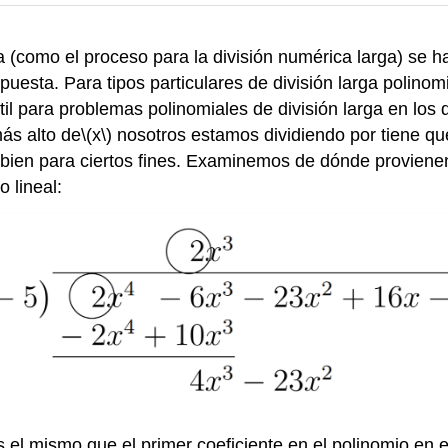
ga (como el proceso para la división numérica larga) se
puesta. Para tipos particulares de división larga polinom
 útil para problemas polinomiales de división larga en lo
más alto de
\(x\)
nosotros estamos dividiendo por tiene qu
vir bien para ciertos fines. Examinemos de dónde proviene
 lineal:
s el mismo que el primer coeficiente en el polinomio en