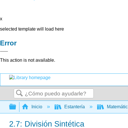
x
selected template will load here
Error
This action is not available.
Buscar
Expandir/contraer jerarquía global
Inicio
Estantería
Matemáti
2.7: División Sintética