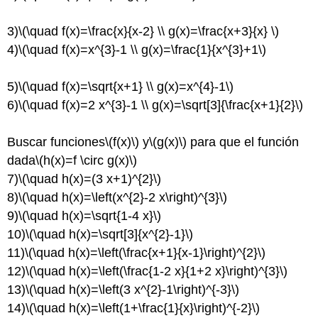
3)
\(\quad f(x)=\frac{x}{x-2} \\ g(x)=\frac{x+3}{x} \)
4)
\(\quad f(x)=x^{3}-1 \\ g(x)=\frac{1}{x^{3}+1\)
5)
\(\quad f(x)=\sqrt{x+1} \\ g(x)=x^{4}-1\)
6)
\(\quad f(x)=2 x^{3}-1 \\ g(x)=\sqrt[3]{\frac{x+1}{2}\)
Buscar funciones
\(f(x)\)
y
\(g(x)\)
para que el función
dada
\(h(x)=f \circ g(x)\)
7)
\(\quad h(x)=(3 x+1)^{2}\)
8)
\(\quad h(x)=\left(x^{2}-2 x\right)^{3}\)
9)
\(\quad h(x)=\sqrt{1-4 x}\)
10)
\(\quad h(x)=\sqrt[3]{x^{2}-1}\)
11)
\(\quad h(x)=\left(\frac{x+1}{x-1}\right)^{2}\)
12)
\(\quad h(x)=\left(\frac{1-2 x}{1+2 x}\right)^{3}\)
13)
\(\quad h(x)=\left(3 x^{2}-1\right)^{-3}\)
14)
\(\quad h(x)=\left(1+\frac{1}{x}\right)^{-2}\)