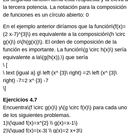
la tercera potencia. La notación para la composición
de funciones es un círculo abierto: 0
En el ejemplo anterior diríamos que la función
\(f(x)=
(2 x-7)^{3}\)
es equivalente a la composición
\(h \circ
g(x)\)
o
\(h(g(x))\)
. El orden de composición de la
función es importante. La función
\(g \circ h(x)\)
sería
equivalente a la
\(g(h(x)),\)
que sería
\ [
\ text {igual a} g\ left (x^ {3}\ right) =2\ left (x^ {3}\
right) -7=2 x^ {3} -7
\]
Ejercicios 4.7
Encuentra
\(f \circ g(x)\)
y
\(g \circ f(x)\)
para cada uno
de los siguientes problemas.
1)
\(\quad f(x)=x^{2} \\ g(x)=x-1\)
2)
\(\quad f(x)=|x-3| \\ g(x)=2 x+3\)