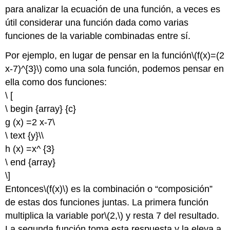
para analizar la ecuación de una función, a veces es
útil considerar una función dada como varias
funciones de la variable combinadas entre sí.
Por ejemplo, en lugar de pensar en la función
\(f(x)=(2
x-7)^{3}\)
como una sola función, podemos pensar en
ella como dos funciones:
\ [
\ begin {array} {c}
g (x) =2 x-7\
\ text {y}\\
h (x) =x^ {3}
\ end {array}
\]
Entonces
\(f(x)\)
es la combinación o “composición”
de estas dos funciones juntas. La primera función
multiplica la variable por
\(2,\)
y resta 7 del resultado.
La segunda función toma esta respuesta y la eleva a