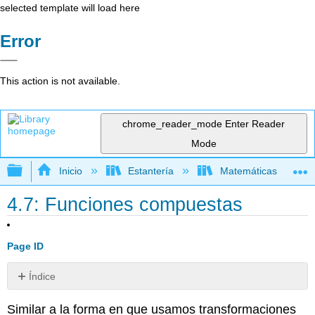
selected template will load here
Error
This action is not available.
chrome_reader_mode
Enter Reader
Mode
Expandir/contraer jerarquía global
Inicio
Estantería
Matemáticas
4.7: Funciones compuestas
Page ID
Índice
Sin
encabezados
Similar a la forma en que usamos transformaciones