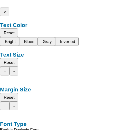
x
Text Color
Reset
Bright
Blues
Gray
Inverted
Text Size
Reset
+
-
Margin Size
Reset
+
-
Font Type
Enable Dyslexic Font