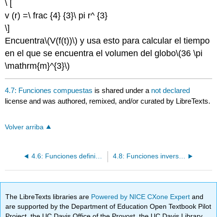
\ [
v (r) =\ frac {4} {3}\ pi r^ {3}
\]
Encuentra
\(V(f(t))\)
y usa esto para calcular el tiempo
en el que se encuentra el volumen del globo
\(36 \pi
\mathrm{m}^{3}\)
4.7: Funciones compuestas
is shared under a
not declared
license and was authored, remixed, and/or curated by LibreTexts.
Volver arriba
4.6: Funciones definidas a trozos
4.8: Funciones inversas
The LibreTexts libraries are
Powered by NICE CXone Expert
and
are supported by the Department of Education Open Textbook Pilot
Project, the UC Davis Office of the Provost, the UC Davis Library,