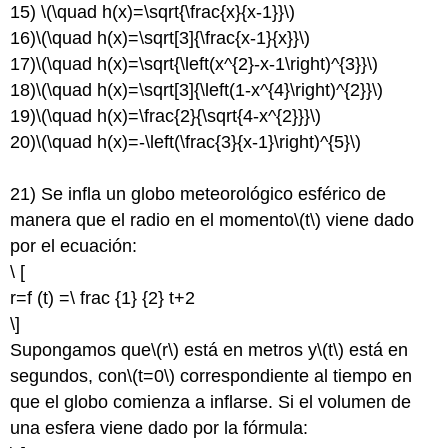
15)
\(\quad h(x)=\sqrt{\frac{x}{x-1}}\)
16)
\(\quad h(x)=\sqrt[3]{\frac{x-1}{x}}\)
17)
\(\quad h(x)=\sqrt{\left(x^{2}-x-1\right)^{3}}\)
18)
\(\quad h(x)=\sqrt[3]{\left(1-x^{4}\right)^{2}}\)
19)
\(\quad h(x)=\frac{2}{\sqrt{4-x^{2}}}\)
20)
\(\quad h(x)=-\left(\frac{3}{x-1}\right)^{5}\)
21) Se infla un globo meteorológico esférico de
manera que el radio en el momento
\(t\)
viene dado
por el ecuación:
\ [
r=f (t) =\ frac {1} {2} t+2
\]
Supongamos que
\(r\)
está en metros y
\(t\)
está en
segundos, con
\(t=0\)
correspondiente al tiempo en
que el globo comienza a inflarse. Si el volumen de
una esfera viene dado por la fórmula: