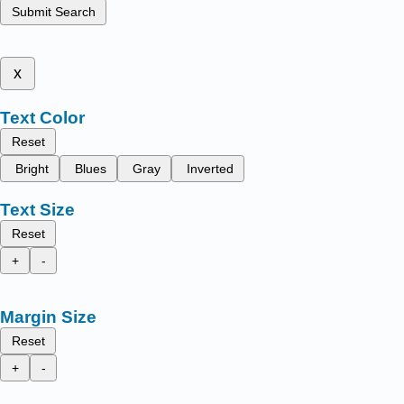
Submit Search
x
Text Color
Reset
Bright
Blues
Gray
Inverted
Text Size
Reset
+
-
Margin Size
Reset
+
-