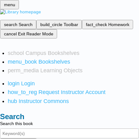
menu
search
Search
build_circle
Toolbar
fact_check
Homework
cancel
Exit Reader Mode
school
Campus Bookshelves
menu_book
Bookshelves
perm_media
Learning Objects
login
Login
how_to_reg
Request Instructor Account
hub
Instructor Commons
Search
Search this book