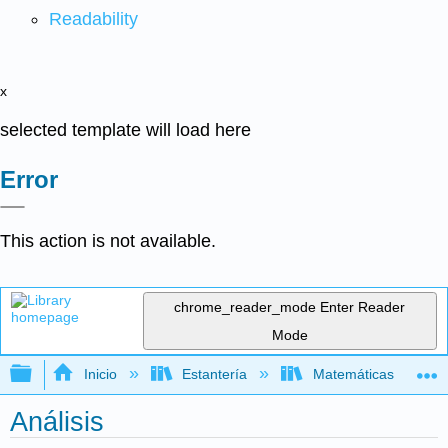
Readability
x
selected template will load here
Error
This action is not available.
chrome_reader_mode
Enter Reader
Mode
Expandir/contraer jerarquía global
Inicio
Estantería
Matemáticas
Análisis