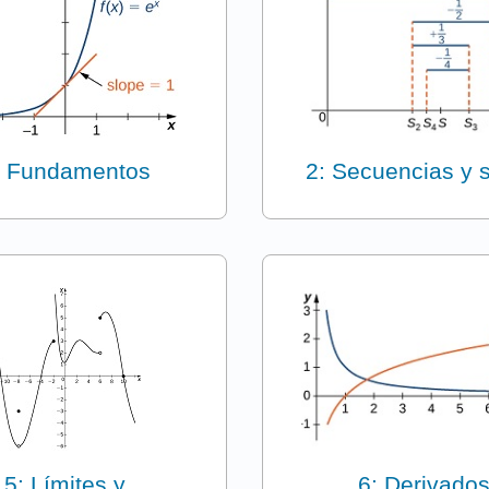
: Fundamentos
2: Secuencias y s
5: Límites y
6: Derivado