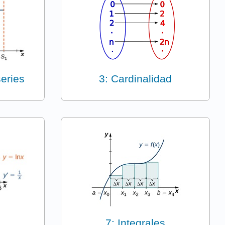
eries
3: Cardinalidad
s
7: Integrales