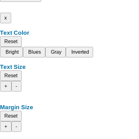
x
Text Color
Reset
Bright
Blues
Gray
Inverted
Text Size
Reset
+
-
Margin Size
Reset
+
-