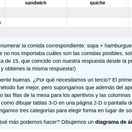
sandwich
quiche
a
enumerar la comida correspondiente: sopa + hamburgues
te no nos importaba
cuáles
son las comidas posibles, so
sta de 15, que coincide con nuestra respuesta desde la 
y obtienes la misma respuesta!)
mente buenas. ¿Por qué necesitamos un tercio? El prime
étodo fue mejor, pero supongamos que además del aperi
as filas de la mesa para los aperitivos y las columnas p
como dibujar tablas 3-D en una página 2-D o pantalla de
amos tres categorías para elegir forma en lugar de so
 ¿Qué más podemos hacer? Dibujemos un
diagrama de á