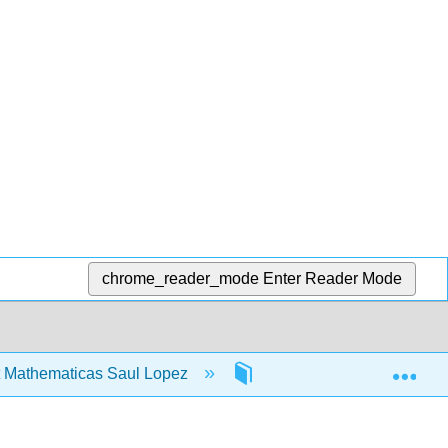
chrome_reader_mode
Enter Reader Mode
Exp
 Mathematicas Saul Lopez
15: Probabilidad