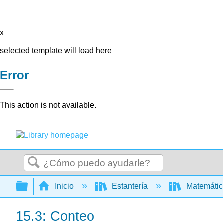
x
selected template will load here
Error
This action is not available.
Buscar
Expandir/contraer jerarquía global
Inicio
Estantería
Matemáti
15.3: Conteo