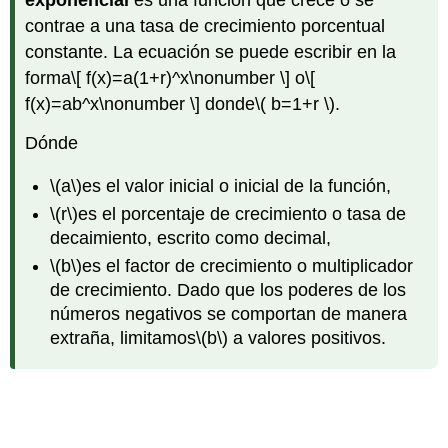
exponencial
es una función que crece o se
contrae a una tasa de crecimiento porcentual
constante. La ecuación se puede escribir en la
forma
\[ f(x)=a(1+r)^x\nonumber \]
o
\[
f(x)=ab^x\nonumber \]
donde
\( b=1+r \)
.
Dónde
\(a\)
es el valor inicial o inicial de la función,
\(r\)
es el porcentaje de crecimiento o tasa de
decaimiento, escrito como decimal,
\(b\)
es el factor de crecimiento o multiplicador
de crecimiento. Dado que los poderes de los
números negativos se comportan de manera
extraña, limitamos
\(b\)
a valores positivos.