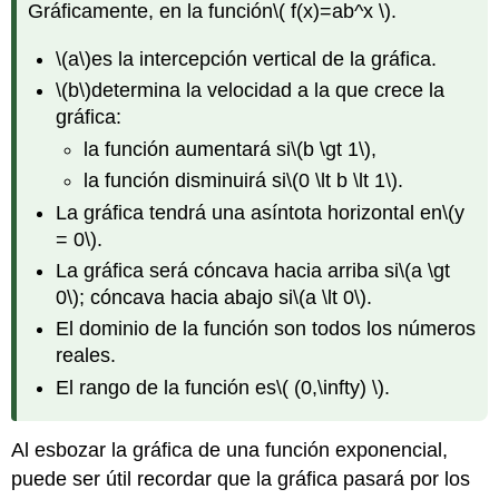
Gráficamente, en la función
\( f(x)=ab^x \)
.
\(a\)
es la intercepción vertical de la gráfica.
\(b\)
determina la velocidad a la que crece la
gráfica:
la función aumentará si
\(b \gt 1\)
,
la función disminuirá si
\(0 \lt b \lt 1\)
.
La gráfica tendrá una asíntota horizontal en
\(y
= 0\)
.
La gráfica será cóncava hacia arriba si
\(a \gt
0\)
; cóncava hacia abajo si
\(a \lt 0\)
.
El dominio de la función son todos los números
reales.
El rango de la función es
\( (0,\infty) \)
.
Al esbozar la gráfica de una función exponencial,
puede ser útil recordar que la gráfica pasará por los