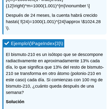
{12}\right)^m=1000(1.001)^{m}\nonumber \]
Después de 24 meses, la cuenta habrá crecido
hasta
\( f(24)=1000(1.001)^{24}\approx \$1024.28
\)
.
Ejemplo
\(\PageIndex{3}\)
El bismuto-210 es un isótopo que se descompone
radiactivamente en aproximadamente 13% cada
día, lo que significa que 13% del resto de bismuto-
210 se transforma en otro átomo (polonio-210 en
este caso) cada día. Si comienzas con 100 mg de
bismuto-210, ¿cuánto queda después de una
semana?
Solución