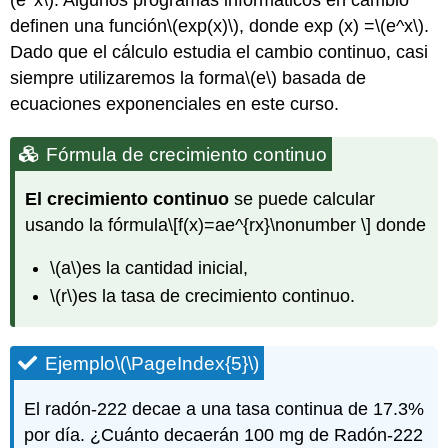
(e^x\)
. Algunos programas informáticos en cambio
definen una función
\(exp(x)\)
, donde exp (x) =
\(e^x\)
.
Dado que el cálculo estudia el cambio continuo, casi
siempre utilizaremos la forma
\(e\)
basada de
ecuaciones exponenciales en este curso.
Fórmula de crecimiento continuo
El crecimiento continuo
se puede calcular
usando la fórmula
\[f(x)=ae^{rx}\nonumber \]
donde
\(a\)
es la cantidad inicial,
\(r\)
es la tasa de crecimiento continuo.
Ejemplo
\(\PageIndex{5}\)
El radón-222 decae a una tasa continua de 17.3%
por día. ¿Cuánto decaerán 100 mg de Radón-222