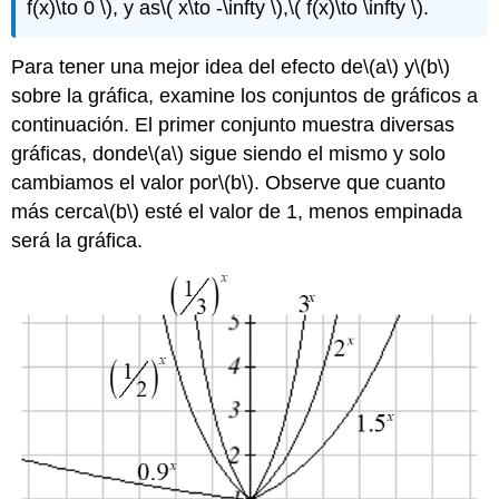
f(x)\to 0 \)
, y as
\( x\to -\infty \)
,
\( f(x)\to \infty \)
.
Para tener una mejor idea del efecto de
\(a\)
y
\(b\)
sobre la gráfica, examine los conjuntos de gráficos a
continuación. El primer conjunto muestra diversas
gráficas, donde
\(a\)
sigue siendo el mismo y solo
cambiamos el valor por
\(b\)
. Observe que cuanto
más cerca
\(b\)
esté el valor de 1, menos empinada
será la gráfica.