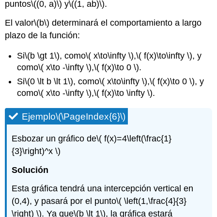
puntos
\((0, a)\)
y
\((1, ab)\)
.
El valor
\(b\)
determinará el comportamiento a largo
plazo de la función:
Si
\(b \gt 1\)
, como
\( x\to\infty \)
,
\( f(x)\to\infty \)
, y
como
\( x\to -\infty \)
,
\( f(x)\to 0 \)
.
Si
\(0 \lt b \lt 1\)
, como
\( x\to\infty \)
,
\( f(x)\to 0 \)
, y
como
\( x\to -\infty \)
,
\( f(x)\to \infty \)
.
Ejemplo
\(\PageIndex{6}\)
Esbozar un gráfico de
\( f(x)=4\left(\frac{1}
{3}\right)^x \)
Solución
Esta gráfica tendrá una intercepción vertical en
(0,4), y pasará por el punto
\( \left(1,\frac{4}{3}
\right) \)
. Ya que
\(b \lt 1\)
, la gráfica estará