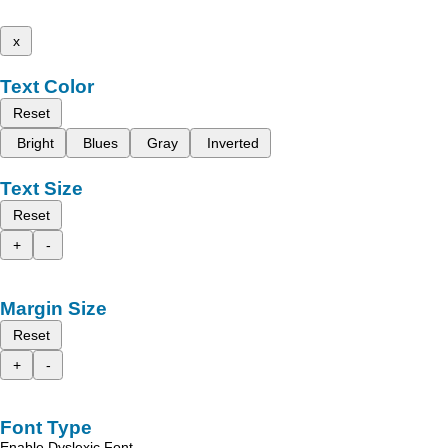
x
Text Color
Reset
Bright
Blues
Gray
Inverted
Text Size
Reset
+
-
Margin Size
Reset
+
-
Font Type
Enable Dyslexic Font