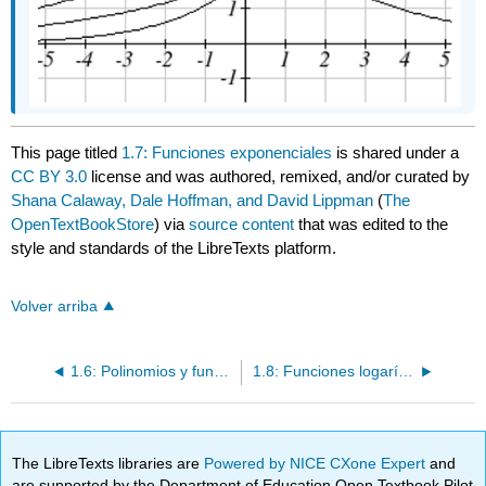
This page titled
1.7: Funciones exponenciales
is shared under a
CC BY 3.0
license and was authored, remixed, and/or curated by
Shana Calaway, Dale Hoffman, and David Lippman
(
The
OpenTextBookStore
) via
source content
that was edited to the
style and standards of the LibreTexts platform.
Volver arriba
1.6: Polinomios y funciones racionales
1.8: Funciones logarítmicas
The LibreTexts libraries are
Powered by NICE CXone Expert
and
are supported by the Department of Education Open Textbook Pilot