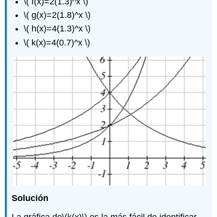
\( f(x)=2(1.3)^x \)
\( g(x)=2(1.8)^x \)
\( h(x)=4(1.3)^x \)
\( k(x)=4(0.7)^x \)
Solución
La gráfica de
\(k(x)\)
es la más fácil de identificar,