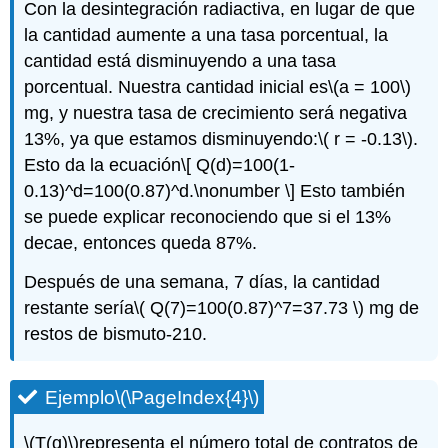
Con la desintegración radiactiva, en lugar de que
la cantidad aumente a una tasa porcentual, la
cantidad está disminuyendo a una tasa
porcentual. Nuestra cantidad inicial es
\(a = 100\)
mg, y nuestra tasa de crecimiento será negativa
13%, ya que estamos disminuyendo:
\( r = -0.13\)
.
Esto da la ecuación
\[ Q(d)=100(1-
0.13)^d=100(0.87)^d.\nonumber \]
Esto también
se puede explicar reconociendo que si el 13%
decae, entonces queda 87%.
Después de una semana, 7 días, la cantidad
restante sería
\( Q(7)=100(0.87)^7=37.73 \)
mg de
restos de bismuto-210.
Ejemplo
\(\PageIndex{4}\)
\(T(q)\)
representa el número total de contratos de