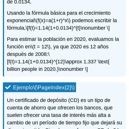
de 0.0134.
Usando la fórmula básica para el crecimiento
exponencial
\(f(x)=a(1+r)^x\)
podemos escribir la
fórmula,
\[f(t)=1.14(1+0.0134)^{t}\nonumber \]
Para estimar la población en 2020, evaluamos la
función en
\(t = 12\)
, ya que 2020 es 12 años
después de 2008:
\
[f(t)=1.14(1+0.0134)^{12}\approx 1.337 \text{
billion people in 2020.}\nonumber \]
Ejemplo
\(\PageIndex{2}\)
Un certificado de depósito (CD) es un tipo de
cuenta de ahorro que ofrecen los bancos, que
suelen ofrecer una tasa de interés más alta a
cambio de un período de tiempo fijo que dejará su