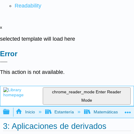
Readability
x
selected template will load here
Error
This action is not available.
chrome_reader_mode
Enter Reader
Mode
Expandir/contraer jerarquía global
Inicio
Estantería
Matemáticas
3: Aplicaciones de derivados