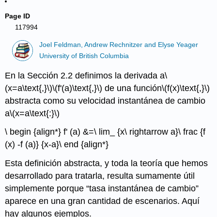
Page ID
117994
Joel Feldman, Andrew Rechnitzer and Elyse Yeager
University of British Columbia
En la Sección 2.2 definimos la derivada a
\
(x=a\text{,}\)
\(f'(a)\text{,}\)
de una función
\(f(x)\text{,}\)
abstracta como su velocidad instantánea de cambio
a
\(x=a\text{:}\)
\ begin {align*} f' (a) &=\ lim_ {x\ rightarrow a}\ frac {f
(x) -f (a)} {x-a}\ end {align*}
Esta definición abstracta, y toda la teoría que hemos
desarrollado para tratarla, resulta sumamente útil
simplemente porque “tasa instantánea de cambio”
aparece en una gran cantidad de escenarios. Aquí
hay algunos ejemplos.