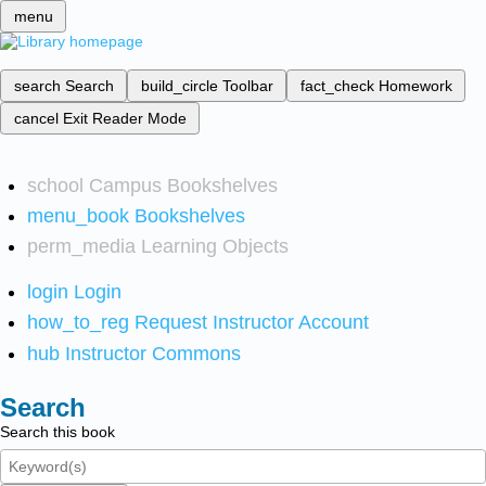
menu
search
Search
build_circle
Toolbar
fact_check
Homework
cancel
Exit Reader Mode
school
Campus Bookshelves
menu_book
Bookshelves
perm_media
Learning Objects
login
Login
how_to_reg
Request Instructor Account
hub
Instructor Commons
Search
Search this book