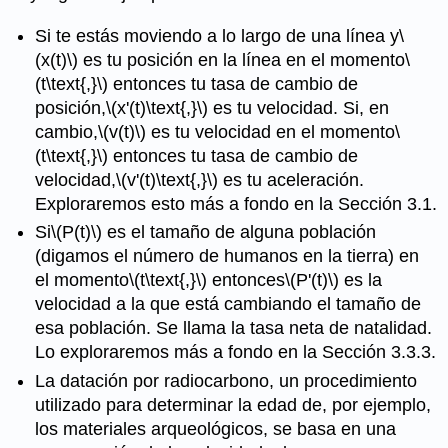
Si te estás moviendo a lo largo de una línea y
\
(x(t)\)
es tu posición en la línea en el momento
\
(t\text{,}\)
entonces tu tasa de cambio de
posición,
\(x'(t)\text{,}\)
es tu velocidad. Si, en
cambio,
\(v(t)\)
es tu velocidad en el momento
\
(t\text{,}\)
entonces tu tasa de cambio de
velocidad,
\(v'(t)\text{,}\)
es tu aceleración.
Exploraremos esto más a fondo en la Sección 3.1.
Si
\(P(t)\)
es el tamaño de alguna población
(digamos el número de humanos en la tierra) en
el momento
\(t\text{,}\)
entonces
\(P'(t)\)
es la
velocidad a la que está cambiando el tamaño de
esa población. Se llama la tasa neta de natalidad.
Lo exploraremos más a fondo en la Sección 3.3.3.
La datación por radiocarbono, un procedimiento
utilizado para determinar la edad de, por ejemplo,
los materiales arqueológicos, se basa en una