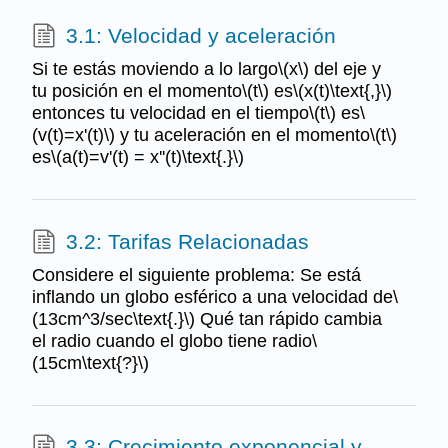
3.1: Velocidad y aceleración
Si te estás moviendo a lo largo\(x\) del eje y
tu posición en el momento\(t\) es\(x(t)\text{,}\)
entonces tu velocidad en el tiempo\(t\) es\
(v(t)=x'(t)\) y tu aceleración en el momento\(t\)
es\(a(t)=v'(t) = x''(t)\text{.}\)
3.2: Tarifas Relacionadas
Considere el siguiente problema: Se está
inflando un globo esférico a una velocidad de\
(13cm^3/sec\text{.}\) Qué tan rápido cambia
el radio cuando el globo tiene radio\
(15cm\text{?}\)
3.3: Crecimiento exponencial y