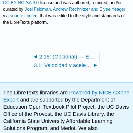
CC BY-NC-SA 4.0
license and was authored, remixed, and/or
curated by
Joel Feldman, Andrew Rechnitzer and Elyse Yeager
via
source content
that was edited to the style and standards of
the LibreTexts platform.
2.15: (Opcional) — Es\(\lim_{x\to c}f'(x)\) Equal to \(f'(c)\text{?}\)
3.1: Velocidad y aceleración
The LibreTexts libraries are
Powered by NICE CXone
Expert
and are supported by the Department of
Education Open Textbook Pilot Project, the UC Davis
Office of the Provost, the UC Davis Library, the
California State University Affordable Learning
Solutions Program, and Merlot. We also