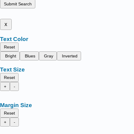
Submit Search
x
Text Color
Reset
Bright
Blues
Gray
Inverted
Text Size
Reset
+
-
Margin Size
Reset
+
-