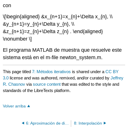
con
\[\begin{aligned} &x_{n+1}=x_{n}+\Delta x_{n}, \\
&y_{n+1}=y_{n}+\Delta y_{n}, \\
&z_{n+1}=z_{n}+\Delta z_{n} . \end{aligned}
\nonumber \]
El programa MATLAB de muestra que resuelve este
sistema está en el m-file newton_system.m.
This page titled
7: Métodos iterativos
is shared under a
CC BY
3.0
license and was authored, remixed, and/or curated by
Jeffrey
R. Chasnov
via
source content
that was edited to the style and
standards of the LibreTexts platform.
Volver arriba
6: Aproximación de diferencia finita
8: Interpolación