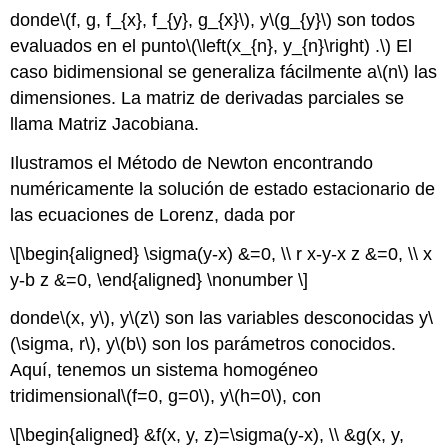
donde
\(f, g, f_{x}, f_{y}, g_{x}\)
, y
\(g_{y}\)
son todos
evaluados en el punto
\(\left(x_{n}, y_{n}\right) .\)
El
caso bidimensional se generaliza fácilmente a
\(n\)
las
dimensiones. La matriz de derivadas parciales se
llama Matriz Jacobiana.
Ilustramos el Método de Newton encontrando
numéricamente la solución de estado estacionario de
las ecuaciones de Lorenz, dada por
\[\begin{aligned} \sigma(y-x) &=0, \\ r x-y-x z &=0, \\ x
y-b z &=0, \end{aligned} \nonumber \]
donde
\(x, y\)
, y
\(z\)
son las variables desconocidas y
\
(\sigma, r\)
, y
\(b\)
son los parámetros conocidos.
Aquí, tenemos un sistema homogéneo
tridimensional
\(f=0, g=0\)
, y
\(h=0\)
, con
\[\begin{aligned} &f(x, y, z)=\sigma(y-x), \\ &g(x, y,