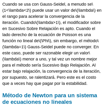
Cuando se usa con Gauss-Seidel,
a menudo se
\
(1<\lambda<2\)
puede usar un valor de
\(\lambda\)
en
el rango para acelerar la convergencia de la
iteración. Cuando
\(\lambda>1\)
, el modificador sobre
en Sucesivo Sobre Relajación es apto. Cuando el
lado derecho de la ecuación de Poisson es una
función no lineal de
\(\Phi\)
, sin embargo, el
método
\
(\lambda=1\)
Gauss-Seidel puede no converger. En
este caso, puede ser razonable elegir un valor
\
(\lambda\)
menor a uno, y tal vez un nombre mejor
para el método sería Sucesivo Bajo Relajación. Al
estar bajo relajación, la convergencia de la iteración,
por supuesto, se ralentizará. Pero este es el costo
que a veces hay que pagar por la estabilidad.
Método de Newton para un sistema
de ecuaciones no lineales