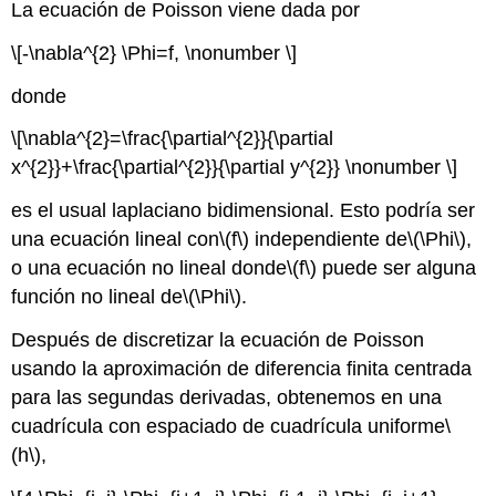
La ecuación de Poisson viene dada por
\[-\nabla^{2} \Phi=f, \nonumber \]
donde
\[\nabla^{2}=\frac{\partial^{2}}{\partial
x^{2}}+\frac{\partial^{2}}{\partial y^{2}} \nonumber \]
es el usual laplaciano bidimensional. Esto podría ser
una ecuación lineal con
\(f\)
independiente de
\(\Phi\)
,
o una ecuación no lineal donde
\(f\)
puede ser alguna
función no lineal de
\(\Phi\)
.
Después de discretizar la ecuación de Poisson
usando la aproximación de diferencia finita centrada
para las segundas derivadas, obtenemos en una
cuadrícula con espaciado de cuadrícula uniforme
\
(h\)
,