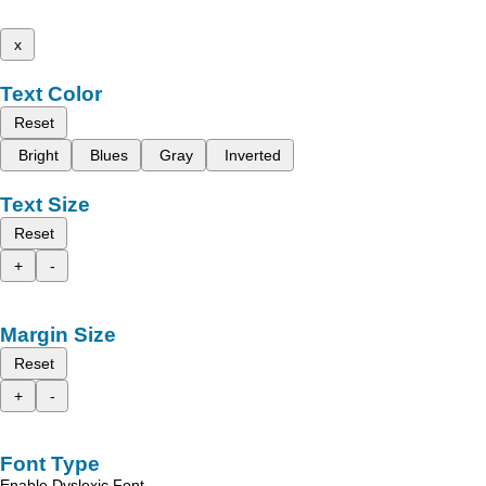
x
Text Color
Reset
Bright
Blues
Gray
Inverted
Text Size
Reset
+
-
Margin Size
Reset
+
-
Font Type
Enable Dyslexic Font