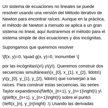
Un sistema de ecuaciones no lineales se puede
resolver usando una versión del Método iterativo de
Newton para encontrar raíces. Aunque en la práctica,
el método de Newton a menudo se aplica a un gran
sistema no lineal, aquí ilustraremos el método para el
sistema simple de dos ecuaciones y dos incógnitas.
Supongamos que queremos resolver
\[f(x, y)=0, \quad g(x, y)=0, \nonumber \]
por las incógnitas
\(x\)
y
\(y\)
. Queremos construir dos
secuencias simultáneas
\(x_{0}, x_{1}, x_{2}, \ldots\)
y
\(y_{0}, y_{1}, y_{2}, \ldots\)
que converjan a las
raíces. Para construir estas secuencias, las series
Taylor expandimos
\(f\left(x_{n+1}, y_{n+1}\right)\)
y
\
(g\left(x_{n+1}, y_{n+1}\right)\)
sobre el punto
\
(\left(x_{n}, y_{n}\right) .\)
Usando las derivadas