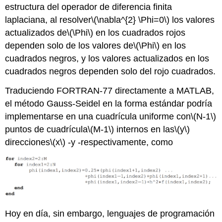
estructura del operador de diferencia finita
laplaciana, al resolver
\(\nabla^{2} \Phi=0\)
los valores
actualizados de
\(\Phi\)
en los cuadrados rojos
dependen solo de los valores de
\(\Phi\)
en los
cuadrados negros, y los valores actualizados en los
cuadrados negros dependen solo del rojo cuadrados.
Traduciendo FORTRAN-77 directamente a MATLAB,
el método Gauss-Seidel en la forma estándar podría
implementarse en una cuadrícula uniforme con
\(N-1\)
puntos de cuadrícula
\(M-1\)
internos en las
\(y\)
direcciones
\(x\)
-y -respectivamente, como
Hoy en día, sin embargo, lenguajes de programación