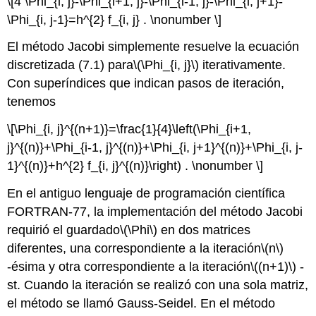
\[4 \Phi_{i, j}-\Phi_{i+1, j}-\Phi_{i-1, j}-\Phi_{i, j+1}-
\Phi_{i, j-1}=h^{2} f_{i, j} . \nonumber \]
El método Jacobi simplemente resuelve la ecuación
discretizada (7.1) para
\(\Phi_{i, j}\)
iterativamente.
Con superíndices que indican pasos de iteración,
tenemos
\[\Phi_{i, j}^{(n+1)}=\frac{1}{4}\left(\Phi_{i+1,
j}^{(n)}+\Phi_{i-1, j}^{(n)}+\Phi_{i, j+1}^{(n)}+\Phi_{i, j-
1}^{(n)}+h^{2} f_{i, j}^{(n)}\right) . \nonumber \]
En el antiguo lenguaje de programación científica
FORTRAN-77, la implementación del método Jacobi
requirió el guardado
\(\Phi\)
en dos matrices
diferentes, una correspondiente a la
iteración
\(n\)
-ésima y otra correspondiente a la
iteración
\((n+1)\)
-
st. Cuando la iteración se realizó con una sola matriz,
el método se llamó Gauss-Seidel. En el método