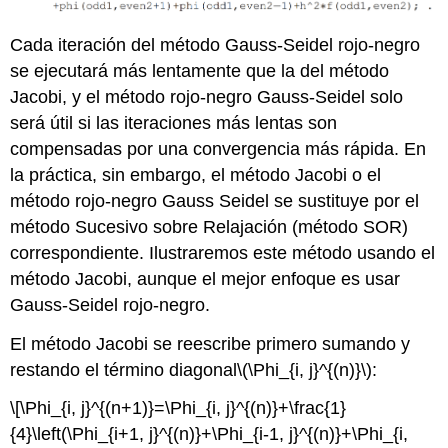
Cada iteración del método Gauss-Seidel rojo-negro
se ejecutará más lentamente que la del método
Jacobi, y el método rojo-negro Gauss-Seidel solo
será útil si las iteraciones más lentas son
compensadas por una convergencia más rápida. En
la práctica, sin embargo, el método Jacobi o el
método rojo-negro Gauss Seidel se sustituye por el
método Sucesivo sobre Relajación (método SOR)
correspondiente. Ilustraremos este método usando el
método Jacobi, aunque el mejor enfoque es usar
Gauss-Seidel rojo-negro.
El método Jacobi se reescribe primero sumando y
restando el término diagonal
\(\Phi_{i, j}^{(n)}\)
:
\[\Phi_{i, j}^{(n+1)}=\Phi_{i, j}^{(n)}+\frac{1}
{4}\left(\Phi_{i+1, j}^{(n)}+\Phi_{i-1, j}^{(n)}+\Phi_{i,