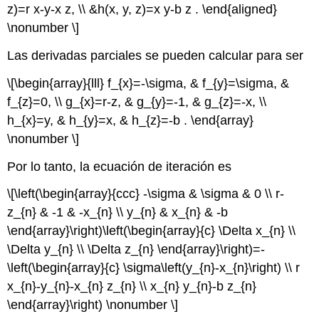
z)=r x-y-x z, \\ &h(x, y, z)=x y-b z . \end{aligned}
\nonumber \]
Las derivadas parciales se pueden calcular para ser
\[\begin{array}{lll} f_{x}=-\sigma, & f_{y}=\sigma, &
f_{z}=0, \\ g_{x}=r-z, & g_{y}=-1, & g_{z}=-x, \\
h_{x}=y, & h_{y}=x, & h_{z}=-b . \end{array}
\nonumber \]
Por lo tanto, la ecuación de iteración es
\[\left(\begin{array}{ccc} -\sigma & \sigma & 0 \\ r-
z_{n} & -1 & -x_{n} \\ y_{n} & x_{n} & -b
\end{array}\right)\left(\begin{array}{c} \Delta x_{n} \\
\Delta y_{n} \\ \Delta z_{n} \end{array}\right)=-
\left(\begin{array}{c} \sigma\left(y_{n}-x_{n}\right) \\ r
x_{n}-y_{n}-x_{n} z_{n} \\ x_{n} y_{n}-b z_{n}
\end{array}\right) \nonumber \]