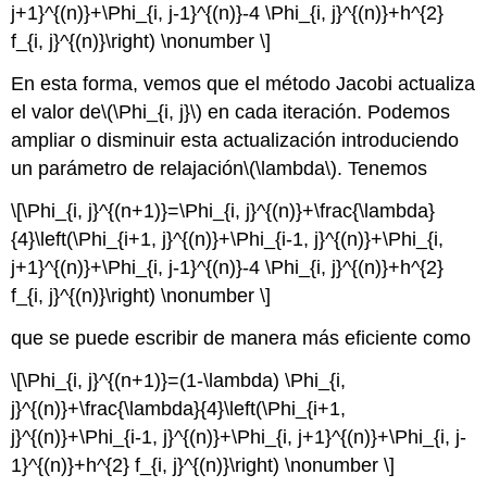
j+1}^{(n)}+\Phi_{i, j-1}^{(n)}-4 \Phi_{i, j}^{(n)}+h^{2}
f_{i, j}^{(n)}\right) \nonumber \]
En esta forma, vemos que el método Jacobi actualiza
el valor de
\(\Phi_{i, j}\)
en cada iteración. Podemos
ampliar o disminuir esta actualización introduciendo
un parámetro de relajación
\(\lambda\)
. Tenemos
\[\Phi_{i, j}^{(n+1)}=\Phi_{i, j}^{(n)}+\frac{\lambda}
{4}\left(\Phi_{i+1, j}^{(n)}+\Phi_{i-1, j}^{(n)}+\Phi_{i,
j+1}^{(n)}+\Phi_{i, j-1}^{(n)}-4 \Phi_{i, j}^{(n)}+h^{2}
f_{i, j}^{(n)}\right) \nonumber \]
que se puede escribir de manera más eficiente como
\[\Phi_{i, j}^{(n+1)}=(1-\lambda) \Phi_{i,
j}^{(n)}+\frac{\lambda}{4}\left(\Phi_{i+1,
j}^{(n)}+\Phi_{i-1, j}^{(n)}+\Phi_{i, j+1}^{(n)}+\Phi_{i, j-
1}^{(n)}+h^{2} f_{i, j}^{(n)}\right) \nonumber \]