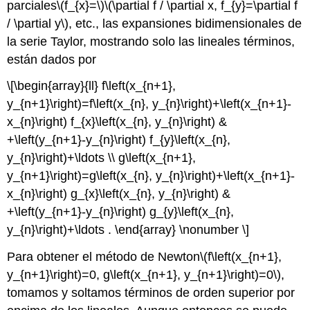
parciales
\(f_{x}=\)
\(\partial f / \partial x, f_{y}=\partial f
/ \partial y\)
, etc., las expansiones bidimensionales de
la serie Taylor, mostrando solo las lineales términos,
están dados por
\[\begin{array}{ll} f\left(x_{n+1},
y_{n+1}\right)=f\left(x_{n}, y_{n}\right)+\left(x_{n+1}-
x_{n}\right) f_{x}\left(x_{n}, y_{n}\right) &
+\left(y_{n+1}-y_{n}\right) f_{y}\left(x_{n},
y_{n}\right)+\ldots \\ g\left(x_{n+1},
y_{n+1}\right)=g\left(x_{n}, y_{n}\right)+\left(x_{n+1}-
x_{n}\right) g_{x}\left(x_{n}, y_{n}\right) &
+\left(y_{n+1}-y_{n}\right) g_{y}\left(x_{n},
y_{n}\right)+\ldots . \end{array} \nonumber \]
Para obtener el método de Newton
\(f\left(x_{n+1},
y_{n+1}\right)=0, g\left(x_{n+1}, y_{n+1}\right)=0\)
,
tomamos y soltamos términos de orden superior por