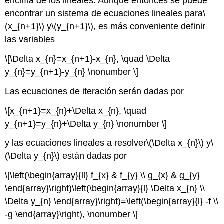
encima de los lineales. Aunque entonces se puede
encontrar un sistema de ecuaciones lineales para
\
(x_{n+1}\)
y
\(y_{n+1}\)
, es más conveniente definir
las variables
\[\Delta x_{n}=x_{n+1}-x_{n}, \quad \Delta
y_{n}=y_{n+1}-y_{n} \nonumber \]
Las ecuaciones de iteración serán dadas por
\[x_{n+1}=x_{n}+\Delta x_{n}, \quad
y_{n+1}=y_{n}+\Delta y_{n} \nonumber \]
y las ecuaciones lineales a resolver
\(\Delta x_{n}\)
y
\
(\Delta y_{n}\)
están dadas por
\[\left(\begin{array}{ll} f_{x} & f_{y} \\ g_{x} & g_{y}
\end{array}\right)\left(\begin{array}{l} \Delta x_{n} \\
\Delta y_{n} \end{array}\right)=\left(\begin{array}{l} -f \\
-g \end{array}\right), \nonumber \]