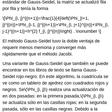
estándar de Gauss-Seidel, la matriz se actualizó fila
por fila y tenía la forma
\[\Phi_{i, j}^{(n+1)}=\frac{1}{4}\left(\Phi_{i+1,
j}^{(n)}+\Phi_{i-1, j}^{(n+1)}+\Phi_{i, j+1}^{(n)}+\Phi_{i,
j-1}^{(n+1)}+h^{2} f_{i, j}^{(n)}\right) . \nonumber \]
El método Gauss-Seidel tuvo la doble ventaja de
requerir menos memoria y converger más
rápidamente que el método Jacobi.
Una variante de Gauss-Seidel que también se puede
encontrar en los libros de texto se llama Gauss-
Seidel rojo-negro. En este algoritmo, la cuadrícula se
ve como un tablero de ajedrez con cuadrados rojos y
negros. Se
\(\Phi_{i, j}\)
realiza una actualización de
en dos pasadas: en la primera pasada,
\(\Phi_{i, j}\)
se actualiza sólo en las casillas rojas; en la segunda
pasada, sólo en las casillas negras. Debido a la