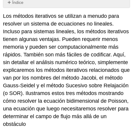
Índice
Método
Los métodos iterativos se utilizan a menudo para
de
Newton
resolver un sistema de ecuaciones no lineales.
para
Incluso para sistemas lineales, los métodos iterativos
un
tienen algunas ventajas. Pueden requerir menos
sistema
de
memoria y pueden ser computacionalmente más
ecuaciones
rápidos. También son más fáciles de codificar. Aquí,
no
sin detallar el análisis numérico teórico, simplemente
lineales
explicaremos los métodos iterativos relacionados que
van por los nombres del método Jacobi, el método
Gauss-Seidel y el método Sucesivo sobre Relajación
(o SOR). Ilustramos estos tres métodos mostrando
cómo resolver la ecuación bidimensional de Poisson,
una ecuación que luego necesitaremos resolver para
determinar el campo de flujo más allá de un
obstáculo