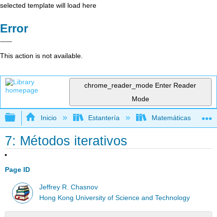
selected template will load here
Error
This action is not available.
chrome_reader_mode
Enter Reader
Mode
Expandir/contraer jerarquía global
Inicio
Estantería
Matemáticas
7: Métodos iterativos
Page ID
Jeffrey R. Chasnov
Hong Kong University of Science and Technology