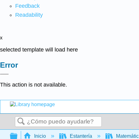
Feedback
Readability
x
selected template will load here
Error
This action is not available.
Buscar
Expandir/contraer jerarquía global
Inicio
Estantería
Matemáti