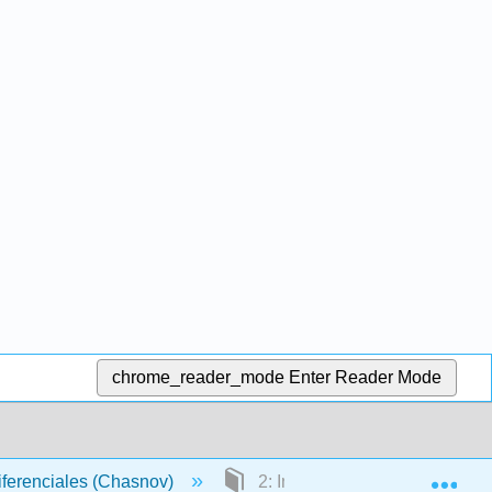
chrome_reader_mode
Enter Reader Mode
Exp
ferenciales (Chasnov)
2: Introducción a las ODE