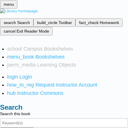
menu
search
Search
build_circle
Toolbar
fact_check
Homework
cancel
Exit Reader Mode
school
Campus Bookshelves
menu_book
Bookshelves
perm_media
Learning Objects
login
Login
how_to_reg
Request Instructor Account
hub
Instructor Commons
Search
Search this book