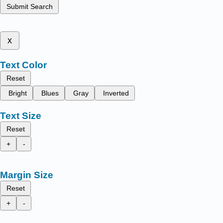
Submit Search
x
Text Color
Reset
Bright
Blues
Gray
Inverted
Text Size
Reset
+
-
Margin Size
Reset
+
-