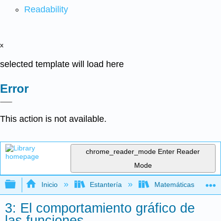
Readability
x
selected template will load here
Error
This action is not available.
chrome_reader_mode
Enter Reader
Mode
Expandir/contraer jerarquía global
Inicio
Estantería
Matemáticas
3: El comportamiento gráfico de
las funciones