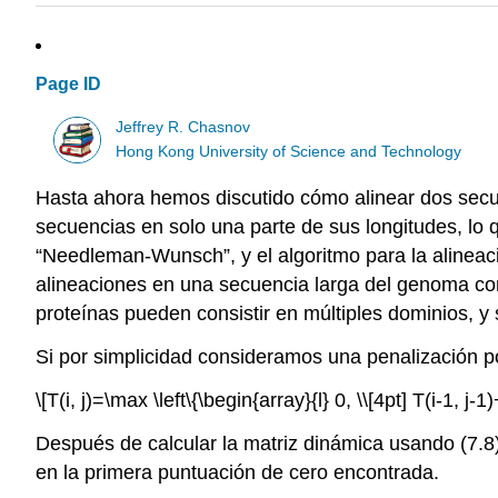
Page ID
Jeffrey R. Chasnov
Hong Kong University of Science and Technology
Hasta ahora hemos discutido cómo alinear dos secue
secuencias en solo una parte de sus longitudes, lo q
“Needleman-Wunsch”, y el algoritmo para la alineac
alineaciones en una secuencia larga del genoma con
proteínas pueden consistir en múltiples dominios, y
Si por simplicidad consideramos una penalización 
\[T(i, j)=\max \left\{\begin{array}{l} 0, \\[4pt] T(i-1, j-1
Después de calcular la matriz dinámica usando (7.8)
en la primera puntuación de cero encontrada.