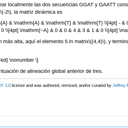
inear localmente las dos secuencias GGAT y GAATT cons
o
\(-2\)
, la matriz dinámica es
{A} & \mathrm{A} & \mathrm{T} & \mathrm{T} \\[4pt] - & 0
 0 \\[4pt] \mathrm{~A} & 0 & 0 & 4 & 3 & 1 & 0 \\[4pt] \m
 más alta, aquí el elemento 5 in matrix
\((4,4)\)
, y termin
ered} \nonumber \]
uación de alineación global anterior de tres.
Y 3.0
license and was authored, remixed, and/or curated by
Jeffrey