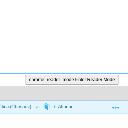
chrome_reader_mode
Enter Reader Mode
Exp
ática (Chasnov)
7: Alineación de Secuencias