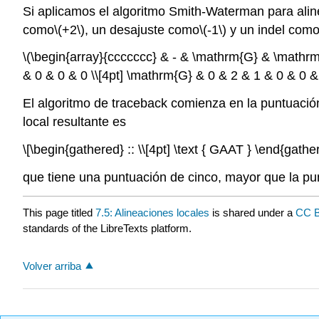
Si aplicamos el algoritmo Smith-Waterman para al
como
\(+2\)
, un desajuste como
\(-1\)
y un indel com
\(\begin{array}{ccccccc} & - & \mathrm{G} & \mathrm
& 0 & 0 & 0 \\[4pt] \mathrm{G} & 0 & 2 & 1 & 0 & 0 &
El algoritmo de traceback comienza en la puntuación
local resultante es
\[\begin{gathered} :: \\[4pt] \text { GAAT } \end{gath
que tiene una puntuación de cinco, mayor que la punt
This page titled
7.5: Alineaciones locales
is shared under a
CC B
standards of the LibreTexts platform.
Volver arriba