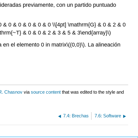
ideradas previamente, con un partido puntuado
 & 0 & 0 & 0 & 0 & 0 \\[4pt] \mathrm{G} & 0 & 2 & 0
athrm{~T} & 0 & 0 & 2 & 3 & 5 & 3\end{array}\)
a en el elemento 0 in matrix
\((0,0)\)
. La alineación
 R. Chasnov
via
source content
that was edited to the style and
7.4: Brechas
7.6: Software