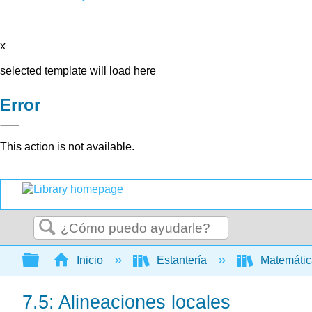
x
selected template will load here
Error
This action is not available.
Buscar
Expandir/contraer jerarquía global
Inicio
Estantería
Matemáti
7.5: Alineaciones locales