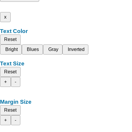
x
Text Color
Reset
Bright
Blues
Gray
Inverted
Text Size
Reset
+
-
Margin Size
Reset
+
-