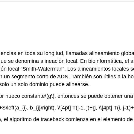
ncias en toda su longitud, llamadas alineamiento global
ue se denomina alineación local. En bioinformática, el a
ión local “Smith-Waterman”. Los alineamientos locales s
 un segmento corto de ADN. También son útiles a la hor
 solo un solo dominio puede alinearse.
por hueco constante
\(g\)
, entonces se puede obtener una 
)+S\left(a_{i}, b_{j}\right), \\[4pt] T(i-1, j)+g, \\[4pt] T(i, j
, el algoritmo de traceback comienza en el elemento de l