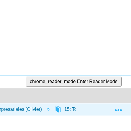
chrome_reader_mode
Enter Reader Mode
Exp
resariales (Olivier)
15: Tomar buenas decisiones