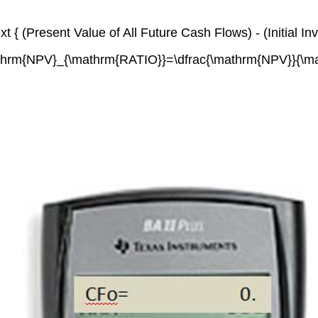
ext { (Present Value of All Future Cash Flows) - (Initial In
thrm{NPV}_{\mathrm{RATIO}}=\dfrac{\mathrm{NPV}}{\ma