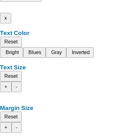
x
Text Color
Reset
Bright
Blues
Gray
Inverted
Text Size
Reset
+
-
Margin Size
Reset
+
-