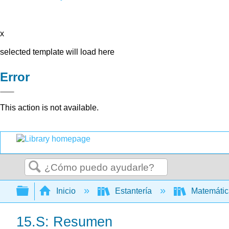
x
selected template will load here
Error
This action is not available.
Buscar
Expandir/contraer jerarquía global
Inicio
Estantería
Matemáti
15.S: Resumen