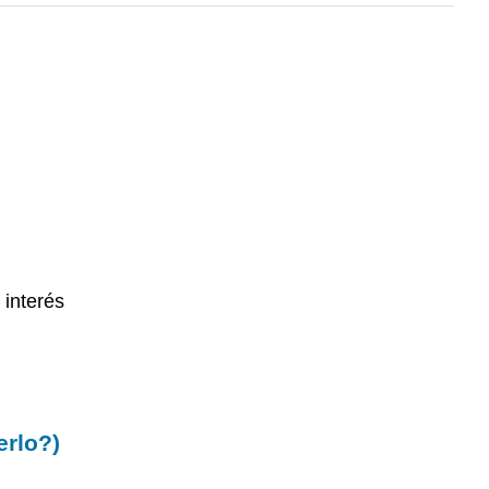
 interés
erlo?)