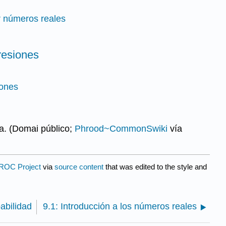
dir números reales
presiones
iones
a. (Domai público;
Phrood~CommonSwiki
vía
ROC Project
via
source content
that was edited to the style and
babilidad
9.1: Introducción a los números reales