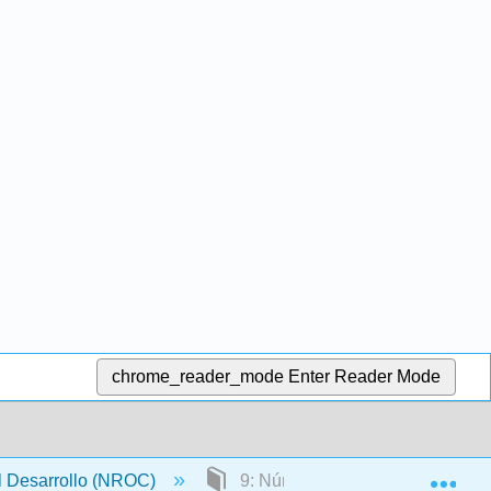
chrome_reader_mode
Enter Reader Mode
Exp
l Desarrollo (NROC)
9: Números reales