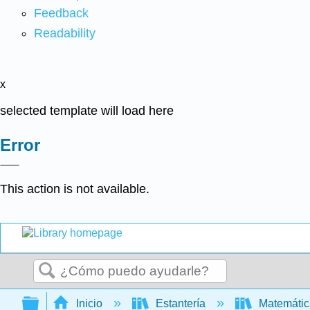
Feedback
Readability
x
selected template will load here
Error
This action is not available.
Buscar
Expandir/contraer jerarquía global
Inicio
Estantería
Matemáti