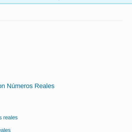
con Números Reales
 reales
eales