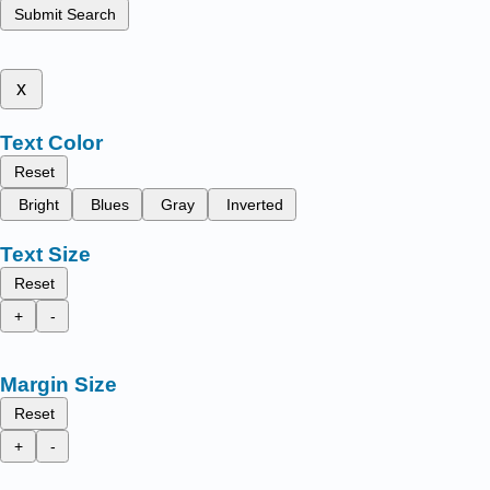
Submit Search
x
Text Color
Reset
Bright
Blues
Gray
Inverted
Text Size
Reset
+
-
Margin Size
Reset
+
-