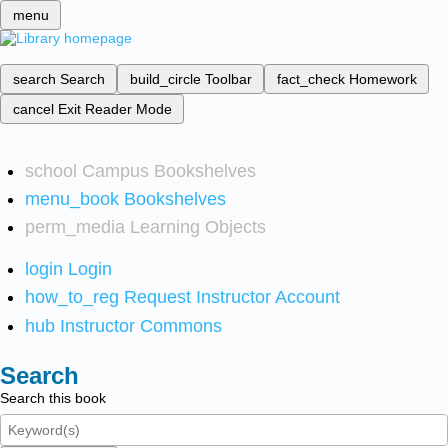
menu
search
Search
build_circle
Toolbar
fact_check
Homework
cancel
Exit Reader Mode
school
Campus Bookshelves
menu_book
Bookshelves
perm_media
Learning Objects
login
Login
how_to_reg
Request Instructor Account
hub
Instructor Commons
Search
Search this book