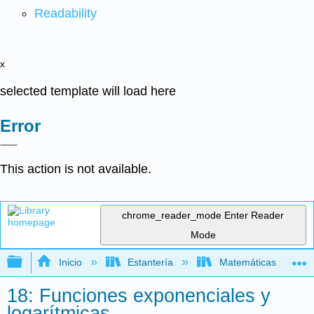
Readability
x
selected template will load here
Error
This action is not available.
chrome_reader_mode
Enter Reader
Mode
Expandir/contraer jerarquía global
Inicio
Estantería
Matemáticas
18: Funciones exponenciales y
logarítmicas