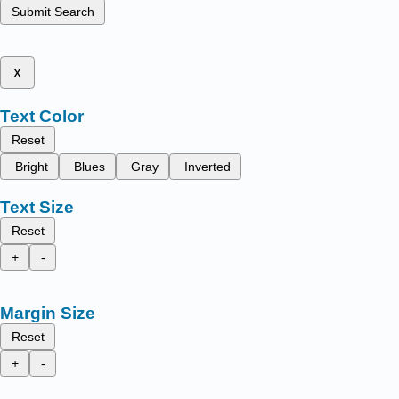
Submit Search
x
Text Color
Reset
Bright
Blues
Gray
Inverted
Text Size
Reset
+
-
Margin Size
Reset
+
-