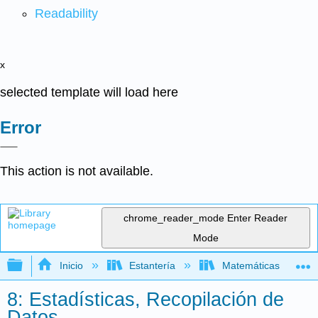
Readability
x
selected template will load here
Error
This action is not available.
chrome_reader_mode
Enter Reader
Mode
Expandir/contraer jerarquía global
Inicio
Estantería
Matemáticas
8: Estadísticas, Recopilación de
Datos