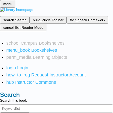
menu
search
Search
build_circle
Toolbar
fact_check
Homework
cancel
Exit Reader Mode
school
Campus Bookshelves
menu_book
Bookshelves
perm_media
Learning Objects
login
Login
how_to_reg
Request Instructor Account
hub
Instructor Commons
Search
Search this book