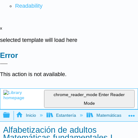
Readability
x
selected template will load here
Error
This action is not available.
chrome_reader_mode
Enter Reader
Mode
Expandir/contraer jerarquía global
Inicio
Estantería
Matemáticas
Alfabetización de adultos
Matemáticas fundamentales I