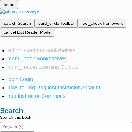
menu
search
Search
build_circle
Toolbar
fact_check
Homework
cancel
Exit Reader Mode
school
Campus Bookshelves
menu_book
Bookshelves
perm_media
Learning Objects
login
Login
how_to_reg
Request Instructor Account
hub
Instructor Commons
Search
Search this book