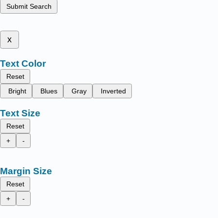
Submit Search
x
Text Color
Reset
Bright
Blues
Gray
Inverted
Text Size
Reset
+
-
Margin Size
Reset
+
-