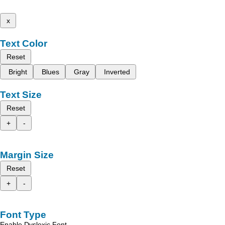
x
Text Color
Reset
Bright
Blues
Gray
Inverted
Text Size
Reset
+
-
Margin Size
Reset
+
-
Font Type
Enable Dyslexic Font