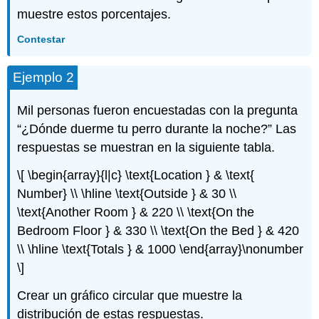
muestre estos porcentajes.
Contestar
Ejemplo 2
Mil personas fueron encuestadas con la pregunta
“¿Dónde duerme tu perro durante la noche?” Las
respuestas se muestran en la siguiente tabla.
\[ \begin{array}{l|c} \text{Location } & \text{
Number} \\ \hline \text{Outside } & 30 \\
\text{Another Room } & 220 \\ \text{On the
Bedroom Floor } & 330 \\ \text{On the Bed } & 420
\\ \hline \text{Totals } & 1000 \end{array}\nonumber
\]
Crear un gráfico circular que muestre la
distribución de estas respuestas.