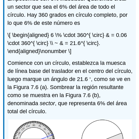
un sector que sea el 6% del área de todo el
círculo. Hay 360 grados en círculo completo, por
lo que 6% de este número es
\[ \begin{aligned} 6 \% \cdot 360^{ \circ} & = 0.06
\cdot 360^{ \circ} \\ ~ & = 21.6^{ \circ}.
\end{aligned}\nonumber \]
Comience con un círculo, establezca la muesca
de línea base del traslador en el centro del círculo,
◦
luego marque un ángulo de 21.6
, como se ve en
la Figura 7.6 (a). Sombrear la región resultante
como se muestra en la Figura 7.6 (b),
denominada
sector
, que representa 6% del área
total del círculo.