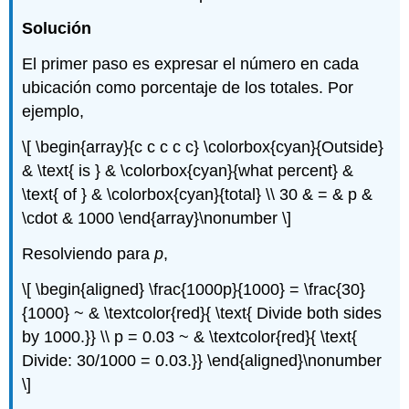
Solución
El primer paso es expresar el número en cada
ubicación como porcentaje de los totales. Por
ejemplo,
\[ \begin{array}{c c c c c} \colorbox{cyan}{Outside}
& \text{ is } & \colorbox{cyan}{what percent} &
\text{ of } & \colorbox{cyan}{total} \\ 30 & = & p &
\cdot & 1000 \end{array}\nonumber \]
Resolviendo para
p
,
\[ \begin{aligned} \frac{1000p}{1000} = \frac{30}
{1000} ~ & \textcolor{red}{ \text{ Divide both sides
by 1000.}} \\ p = 0.03 ~ & \textcolor{red}{ \text{
Divide: 30/1000 = 0.03.}} \end{aligned}\nonumber
\]