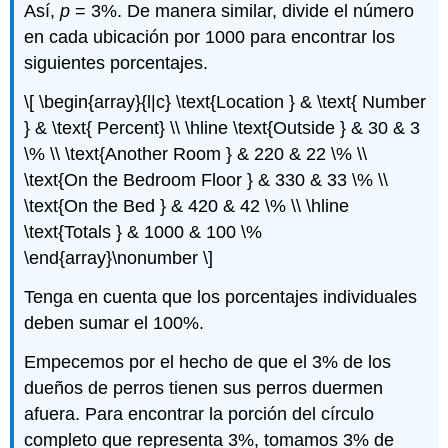
Así,
p
= 3%. De manera similar, divide el número
en cada ubicación por 1000 para encontrar los
siguientes porcentajes.
\[ \begin{array}{l|c} \text{Location } & \text{ Number
} & \text{ Percent} \\ \hline \text{Outside } & 30 & 3
\% \\ \text{Another Room } & 220 & 22 \% \\
\text{On the Bedroom Floor } & 330 & 33 \% \\
\text{On the Bed } & 420 & 42 \% \\ \hline
\text{Totals } & 1000 & 100 \%
\end{array}\nonumber \]
Tenga en cuenta que los porcentajes individuales
deben sumar el 100%.
Empecemos por el hecho de que el 3% de los
dueños de perros tienen sus perros duermen
afuera. Para encontrar la porción del círculo
completo que representa 3%, tomamos 3% de