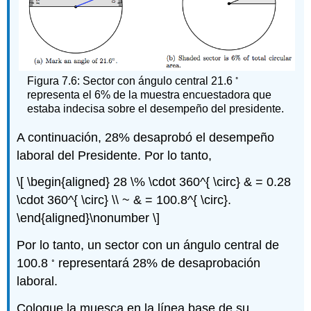
◦
Figura 7.6: Sector con ángulo central 21.6
representa el 6% de la muestra encuestadora que
estaba indecisa sobre el desempeño del presidente.
A continuación, 28% desaprobó el desempeño
laboral del Presidente. Por lo tanto,
\[ \begin{aligned} 28 \% \cdot 360^{ \circ} & = 0.28
\cdot 360^{ \circ} \\ ~ & = 100.8^{ \circ}.
\end{aligned}\nonumber \]
Por lo tanto, un sector con un ángulo central de
◦
100.8
representará 28% de desaprobación
laboral.
Coloque la muesca en la línea base de su