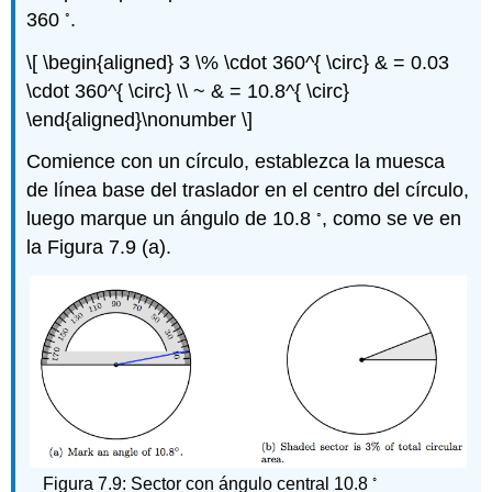
◦
360
.
\[ \begin{aligned} 3 \% \cdot 360^{ \circ} & = 0.03
\cdot 360^{ \circ} \\ ~ & = 10.8^{ \circ}
\end{aligned}\nonumber \]
Comience con un círculo, establezca la muesca
de línea base del traslador en el centro del círculo,
◦
luego marque un ángulo de 10.8
, como se ve en
la Figura 7.9 (a).
◦
Figura 7.9: Sector con ángulo central 10.8