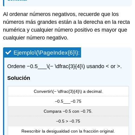
Al ordenar números negativos, recuerde que los
números más grandes están a la derecha en la recta
numérica y cualquier número positivo es mayor que
cualquier número negativo.
Ejemplo
\(\PageIndex{6}\)
:
Ordene −0.5___
\(− \dfrac{3}{4}\)
usando < or >.
Solución
Convertir
\(− \dfrac{3}{4}\)
a decimal.
−0.5___−0.75
Compara −0.5 con −0.75.
−0.5 > −0.75
Reescribir la desigualdad con la fracción original.