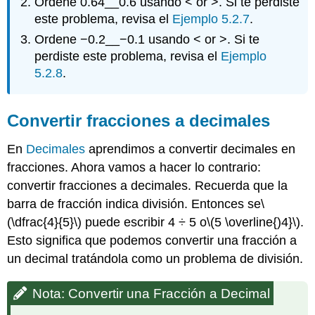
Ordene 0.64__0.6 usando < or >. Si te perdiste
este problema, revisa el
Ejemplo 5.2.7
.
Ordene −0.2__−0.1 usando < or >. Si te
perdiste este problema, revisa el
Ejemplo
5.2.8
.
Convertir fracciones a decimales
En
Decimales
aprendimos a convertir decimales en
fracciones. Ahora vamos a hacer lo contrario:
convertir fracciones a decimales. Recuerda que la
barra de fracción indica división. Entonces se
\
(\dfrac{4}{5}\)
puede escribir 4 ÷ 5 o
\(5 \overline{)4}\)
.
Esto significa que podemos convertir una fracción a
un decimal tratándola como un problema de división.
Nota: Convertir una Fracción a Decimal