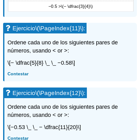
−0.5 >
\(− \dfrac{3}{4}\)
Ejercicio
\(\PageIndex{11}\)
:
Ordene cada uno de los siguientes pares de
números, usando < or >:
\[− \dfrac{5}{8} \_ \_ −0.58\]
Contestar
Ejercicio
\(\PageIndex{12}\)
:
Ordene cada uno de los siguientes pares de
números, usando < or >:
\[−0.53 \_ \_ − \dfrac{11}{20}\]
Contestar