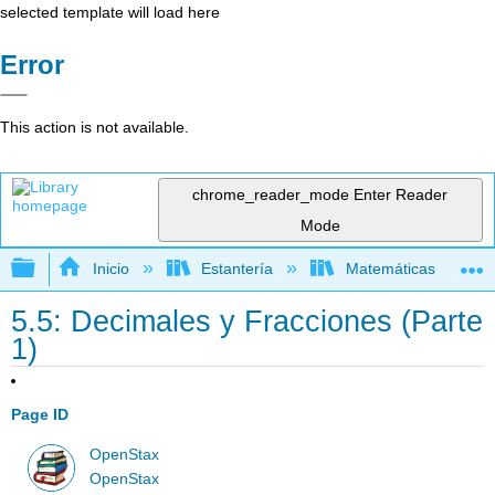
selected template will load here
Error
This action is not available.
chrome_reader_mode
Enter Reader
Mode
Expandir/contraer jerarquía global
Inicio
Estantería
Matemáticas
5.5: Decimales y Fracciones (Parte
1)
Page ID
OpenStax
OpenStax