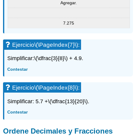
Agregar.
7.275
Ejercicio
\(\PageIndex{7}\)
:
Simplificar:
\(\dfrac{3}{8}\)
+ 4.9.
Contestar
Ejercicio
\(\PageIndex{8}\)
:
Simplificar: 5.7 +
\(\dfrac{13}{20}\)
.
Contestar
Ordene Decimales y Fracciones