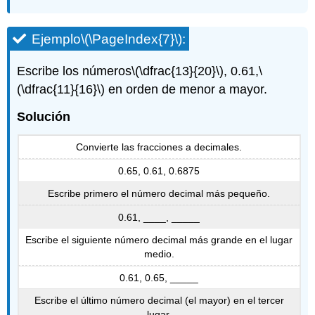
Ejemplo
\(\PageIndex{7}\)
:
Escribe los números
\(\dfrac{13}{20}\)
, 0.61,
\
(\dfrac{11}{16}\)
en orden de menor a mayor.
Solución
Convierte las fracciones a decimales.
0.65, 0.61, 0.6875
Escribe primero el número decimal más pequeño.
0.61, ____, _____
Escribe el siguiente número decimal más grande en el lugar
medio.
0.61, 0.65, _____
Escribe el último número decimal (el mayor) en el tercer
lugar.