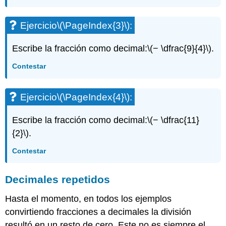
Ejercicio
\(\PageIndex{3}\)
:
Escribe la fracción como decimal:
\(− \dfrac{9}{4}\)
.
Contestar
Ejercicio
\(\PageIndex{4}\)
:
Escribe la fracción como decimal:
\(− \dfrac{11}
{2}\)
.
Contestar
Decimales repetidos
Hasta el momento, en todos los ejemplos
convirtiendo fracciones a decimales la división
resultó en un resto de cero. Este no es siempre el