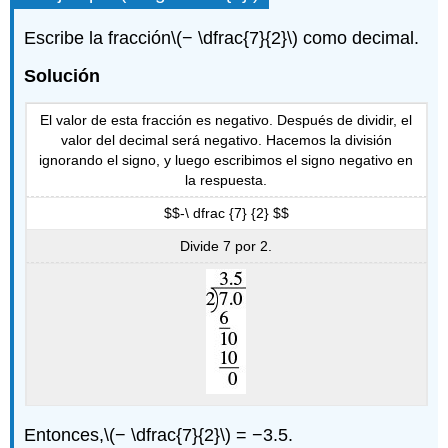
Escribe la fracción
\(− \dfrac{7}{2}\)
como decimal.
Solución
El valor de esta fracción es negativo. Después de dividir, el
valor del decimal será negativo. Hacemos la división
ignorando el signo, y luego escribimos el signo negativo en
la respuesta.
$$-\ dfrac {7} {2} $$
Divide 7 por 2.
Entonces,
\(− \dfrac{7}{2}\)
= −3.5.