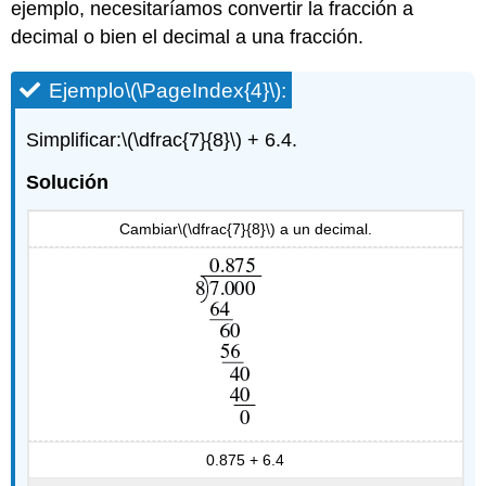
ejemplo, necesitaríamos convertir la fracción a
decimal o bien el decimal a una fracción.
Ejemplo
\(\PageIndex{4}\)
:
Simplificar:
\(\dfrac{7}{8}\)
+ 6.4.
Solución
Cambiar
\(\dfrac{7}{8}\)
a un decimal.
0.875 + 6.4