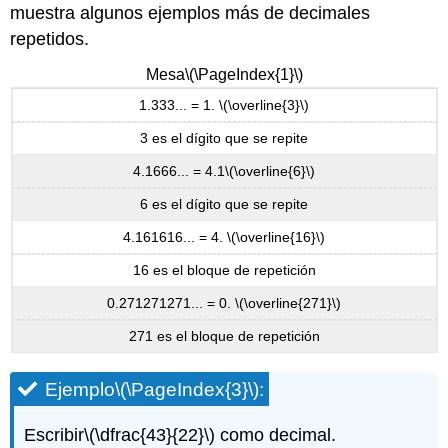
muestra algunos ejemplos más de decimales
repetidos.
Mesa
\(\PageIndex{1}\)
1.333... = 1.
\(\overline{3}\)
3 es el dígito que se repite
4.1666... = 4.1
\(\overline{6}\)
6 es el dígito que se repite
4.161616... = 4.
\(\overline{16}\)
16 es el bloque de repetición
0.271271271... = 0.
\(\overline{271}\)
271 es el bloque de repetición
Ejemplo
\(\PageIndex{3}\)
:
Escribir
\(\dfrac{43}{22}\)
como decimal.