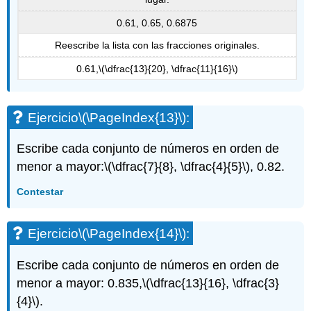
0.61, 0.65, 0.6875
Reescribe la lista con las fracciones originales.
0.61,
\(\dfrac{13}{20}, \dfrac{11}{16}\)
Ejercicio
\(\PageIndex{13}\)
:
Escribe cada conjunto de números en orden de
menor a mayor:
\(\dfrac{7}{8}, \dfrac{4}{5}\)
, 0.82.
Contestar
Ejercicio
\(\PageIndex{14}\)
:
Escribe cada conjunto de números en orden de
menor a mayor: 0.835,
\(\dfrac{13}{16}, \dfrac{3}
{4}\)
.