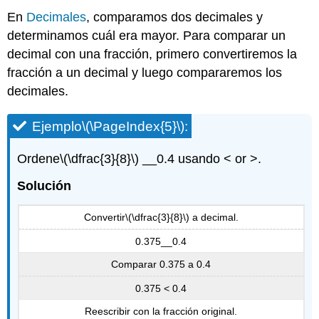
En
Decimales
, comparamos dos decimales y
determinamos cuál era mayor. Para comparar un
decimal con una fracción, primero convertiremos la
fracción a un decimal y luego compararemos los
decimales.
Ejemplo
\(\PageIndex{5}\)
:
Ordene
\(\dfrac{3}{8}\)
__0.4 usando < or >.
Solución
Convertir
\(\dfrac{3}{8}\)
a decimal.
0.375__0.4
Comparar 0.375 a 0.4
0.375 < 0.4
Reescribir con la fracción original.