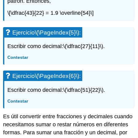
patrón. Entonces,
\[\dfrac{43}{22} = 1.9 \overline{54}\]
Ejercicio
\(\PageIndex{5}\)
:
Escribir como decimal:
\(\dfrac{27}{11}\)
.
Contestar
Ejercicio
\(\PageIndex{6}\)
:
Escribir como decimal:
\(\dfrac{51}{22}\)
.
Contestar
Es útil convertir entre fracciones y decimales cuando
necesitamos sumar o restar números en diferentes
formas. Para sumar una fracción y un decimal, por