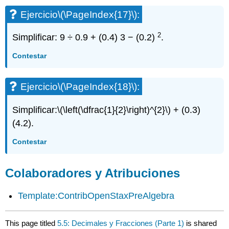
Ejercicio
\(\PageIndex{17}\)
:
2
Simplificar: 9 ÷ 0.9 + (0.4) 3 − (0.2)
.
Contestar
Ejercicio
\(\PageIndex{18}\)
:
Simplificar:
\(\left(\dfrac{1}{2}\right)^{2}\)
+ (0.3)
(4.2).
Contestar
Colaboradores y Atribuciones
Template:ContribOpenStaxPreAlgebra
This page titled
5.5: Decimales y Fracciones (Parte 1)
is shared