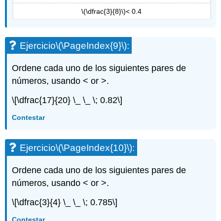
\(\dfrac{3}{8}\)
< 0.4
Ejercicio
\(\PageIndex{9}\)
:
Ordene cada uno de los siguientes pares de
números, usando < or >.
\[\dfrac{17}{20} \_ \_ \; 0.82\]
Contestar
Ejercicio
\(\PageIndex{10}\)
:
Ordene cada uno de los siguientes pares de
números, usando < or >.
\[\dfrac{3}{4} \_ \_ \; 0.785\]
Contestar