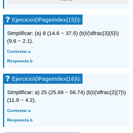
Ejercicio
\(\PageIndex{15}\)
:
Simplificar: (a) 8 (14.6 − 37.5) (b)
\(\dfrac{3}{5}\)
(9.6 − 2.1).
Contestar a
Respuesta b
Ejercicio
\(\PageIndex{16}\)
:
Simplificar: a) 25 (25.69 − 56.74) (b)
\(\dfrac{2}{7}\)
(11.9 − 4.2).
Contestar a
Respuesta b