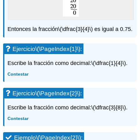
Entonces la fracción
\(\dfrac{3}{4}\)
es igual a 0.75.
Ejercicio
\(\PageIndex{1}\)
:
Escribe la fracción como decimal:
\(\dfrac{1}{4}\)
.
Contestar
Ejercicio
\(\PageIndex{2}\)
:
Escribe la fracción como decimal:
\(\dfrac{3}{8}\)
.
Contestar
Ejemplo
\(\PageIndex{2}\)
: