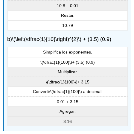
10.8 − 0.01
Restar.
10.79
b)
\(\left(\dfrac{1}{10}\right)^{2}\)
+ (3.5) (0.9)
Simplifica los exponentes.
\(\dfrac{1}{100}\)
+ (3.5) (0.9)
Multiplicar.
\(\dfrac{1}{100}\)
+ 3.15
Convertir
\(\dfrac{1}{100}\)
a decimal.
0.01 + 3.15
Agregar.
3.16