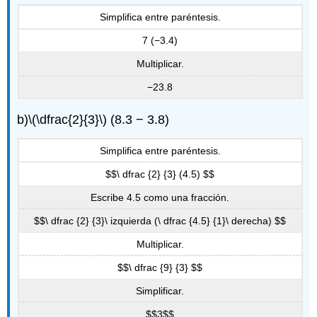
Simplifica entre paréntesis.
7 (−3.4)
Multiplicar.
−23.8
b)
\(\dfrac{2}{3}\)
(8.3 − 3.8)
Simplifica entre paréntesis.
$$\ dfrac {2} {3} (4.5) $$
Escribe 4.5 como una fracción.
$$\ dfrac {2} {3}\ izquierda (\ dfrac {4.5} {1}\ derecha) $$
Multiplicar.
$$\ dfrac {9} {3} $$
Simplificar.
$$3$$