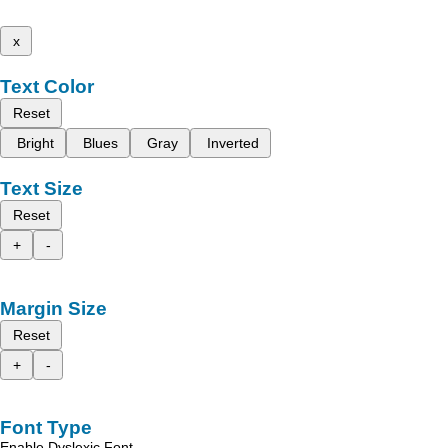
x
Text Color
Reset
Bright
Blues
Gray
Inverted
Text Size
Reset
+
-
Margin Size
Reset
+
-
Font Type
Enable Dyslexic Font