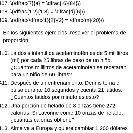
\(\dfrac{7}{a} = \dfrac{-6}{84}\)
\(\dfrac{1.2}{1.8} = \dfrac{d}{6}\)
\(\dfrac{\dfrac{1}{2}}{2} = \dfrac{m}{20}\)
En los siguientes ejercicios, resolver el problema de
proporción.
La dosis infantil de acetaminofén es de 5 mililitros
(ml) por cada 25 libras de peso de un niño.
¿Cuántos mililitros de acetaminofén se recetarán
para un niño de 60 libras?
Después de un entrenamiento, Dennis toma el
pulso durante 10 segundos y cuenta 21 latidos.
¿Cuántos latidos por minuto es esto?
Una porción de helado de 8 onzas tiene 272
calorías. Si Lavonne come 10 onzas de helado,
¿cuántas calorías obtiene?
Alma va a Europa y quiere cambiar 1.200 dólares