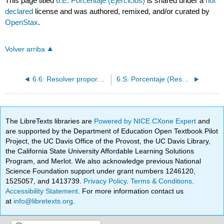
This page titled
6.E: Porcentaje (Ejercicios)
is shared under a
not
declared
license and was authored, remixed, and/or curated by
OpenStax
.
Volver arriba
6.6: Resolver proporciones y sus aplicaciones (Parte 2)
6.S: Porcentaje (Resumen)
The LibreTexts libraries are
Powered by NICE CXone Expert
and
are supported by the Department of Education Open Textbook Pilot
Project, the UC Davis Office of the Provost, the UC Davis Library,
the California State University Affordable Learning Solutions
Program, and Merlot. We also acknowledge previous National
Science Foundation support under grant numbers 1246120,
1525057, and 1413739.
Privacy Policy
.
Terms & Conditions
.
Accessibility Statement
. For more information contact us
at
info@libretexts.org
.