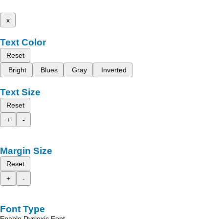
x
Text Color
Reset
Bright
Blues
Gray
Inverted
Text Size
Reset
+
-
Margin Size
Reset
+
-
Font Type
Enable Dyslexic Font