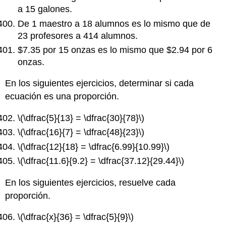
a 15 galones.
De 1 maestro a 18 alumnos es lo mismo que de
23 profesores a 414 alumnos.
$7.35 por 15 onzas es lo mismo que $2.94 por 6
onzas.
En los siguientes ejercicios, determinar si cada
ecuación es una proporción.
\(\dfrac{5}{13} = \dfrac{30}{78}\)
\(\dfrac{16}{7} = \dfrac{48}{23}\)
\(\dfrac{12}{18} = \dfrac{6.99}{10.99}\)
\(\dfrac{11.6}{9.2} = \dfrac{37.12}{29.44}\)
En los siguientes ejercicios, resuelve cada
proporción.
\(\dfrac{x}{36} = \dfrac{5}{9}\)