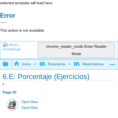
selected template will load here
Error
This action is not available.
chrome_reader_mode
Enter Reader
Mode
Expandir/contraer jerarquía global
Inicio
Estantería
Matemáticas
6.E: Porcentaje (Ejercicios)
Page ID
OpenStax
OpenStax