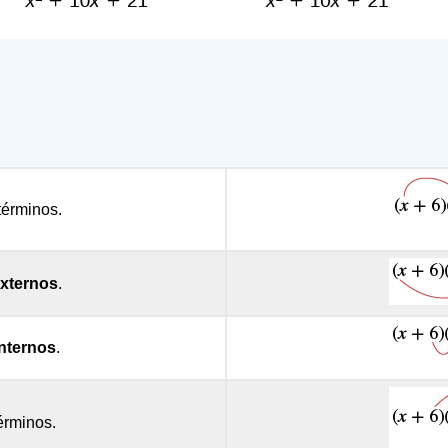
términos.
xternos
.
internos
.
érminos.