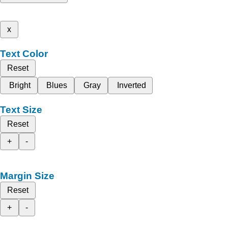
x
Text Color
Reset
Bright
Blues
Gray
Inverted
Text Size
Reset
+
-
Margin Size
Reset
+
-