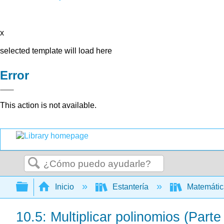
x
selected template will load here
Error
This action is not available.
Buscar
Expandir/contraer jerarquía global
Inicio
Estantería
Matemáti
10.5: Multiplicar polinomios (Parte