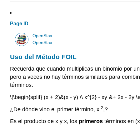
Page ID
OpenStax
OpenStax
Uso del Método FOIL
Recuerda que cuando multiplicas un binomio por un 
pero a veces no hay términos similares para combi
términos.
\[\begin{split} (x + 2)&(x - y) \\ x^{2} - xy &+ 2x - 2y \e
2
¿De dónde vino el primer término, x
,?
Es el producto de x y x, los
primeros
términos en (x 