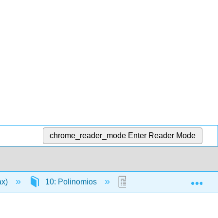
chrome_reader_mode
Enter Reader Mode
Exp
ax)
10: Polinomios
10.5: Multiplicar polinom