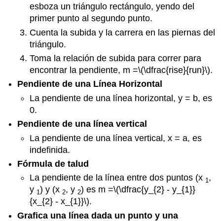
esboza un triángulo rectángulo, yendo del
primer punto al segundo punto.
Cuenta la subida y la carrera en las piernas del
triángulo.
Toma la relación de subida para correr para
encontrar la pendiente, m =
\(\dfrac{rise}{run}\)
.
Pendiente de una Línea Horizontal
La pendiente de una línea horizontal, y = b, es
0.
Pendiente de una línea vertical
La pendiente de una línea vertical, x = a, es
indefinida.
Fórmula de talud
La pendiente de la línea entre dos puntos (x
,
1
y
) y (x
, y
) es m =
\(\dfrac{y_{2} - y_{1}}
1
2
2
{x_{2} - x_{1}}\)
.
Grafica una línea dada un punto y una