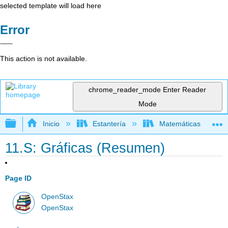
selected template will load here
Error
This action is not available.
chrome_reader_mode
Enter Reader
Mode
Expandir/contraer jerarquía global
Inicio
Estantería
Matemáticas
11.S: Gráficas (Resumen)
Page ID
OpenStax
OpenStax