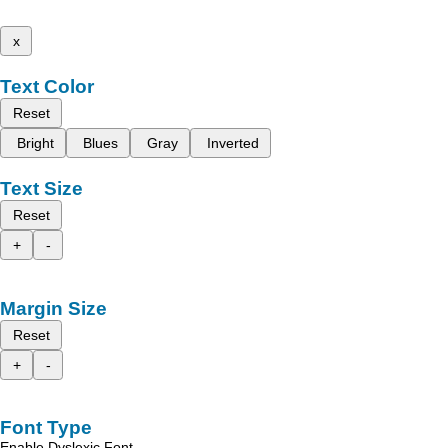
x
Text Color
Reset
Bright
Blues
Gray
Inverted
Text Size
Reset
+
-
Margin Size
Reset
+
-
Font Type
Enable Dyslexic Font