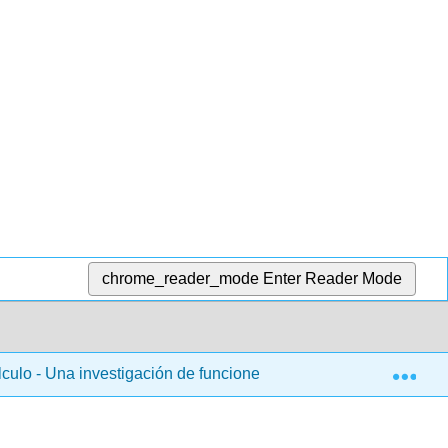
chrome_reader_mode
Enter Reader Mode
Exp
lculo - Una investigación de funciones (Lippman y Rasmussen