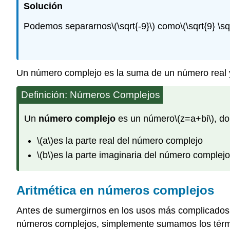
Solución
Podemos separarnos
\(\sqrt{-9}\)
como
\(\sqrt{9} \sq
Un número complejo es la suma de un número real 
Definición: Números Complejos
Un
número
complejo
es un número
\(z=a+bi\)
, d
\(a\)
es la parte real del número complejo
\(b\)
es la parte imaginaria del número complejo
Aritmética en números complejos
Antes de sumergirnos en los usos más complicados 
números complejos, simplemente sumamos los términ