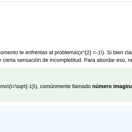
momento te enfrentas al problema
\(x^{2} =-1\)
. Si bien c
e cierta sensación de incompletitud. Para abordar eso, ne
como
\(i=\sqrt{-1}\)
, comúnmente llamado
número imagina