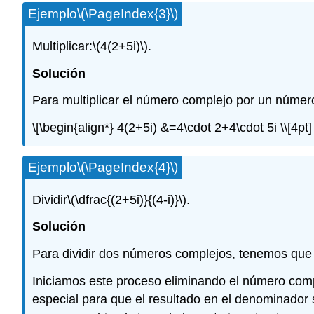
Ejemplo
\(\PageIndex{3}\)
Multiplicar:
\(4(2+5i)\)
.
Solución
Para multiplicar el número complejo por un número
\[\begin{align*} 4(2+5i) &=4\cdot 2+4\cdot 5i \\[4pt
Ejemplo
\(\PageIndex{4}\)
Dividir
\(\dfrac{(2+5i)}{(4-i)}\)
.
Solución
Para dividir dos números complejos, tenemos que 
Iniciamos este proceso eliminando el número com
especial para que el resultado en el denominador 