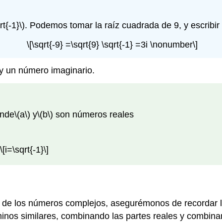
rt{-1}\)
. Podemos tomar la raíz cuadrada de 9, y escribir
\[\sqrt{-9} =\sqrt{9} \sqrt{-1} =3i \nonumber\]
y un número imaginario.
onde
\(a\)
y
\(b\)
son números reales
\[i=\sqrt{-1}\]
de los números complejos, asegurémonos de recordar la 
os similares, combinando las partes reales y combinan