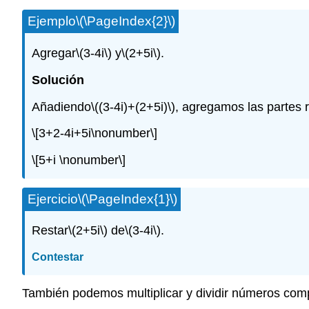
Ejemplo
\(\PageIndex{2}\)
Agregar
\(3-4i\)
y
\(2+5i\)
.
Solución
Añadiendo
\((3-4i)+(2+5i)\)
, agregamos las partes r
\[3+2-4i+5i\nonumber\]
\[5+i \nonumber\]
Ejercicio
\(\PageIndex{1}\)
Restar
\(2+5i\)
de
\(3-4i\)
.
Contestar
También podemos multiplicar y dividir números comp