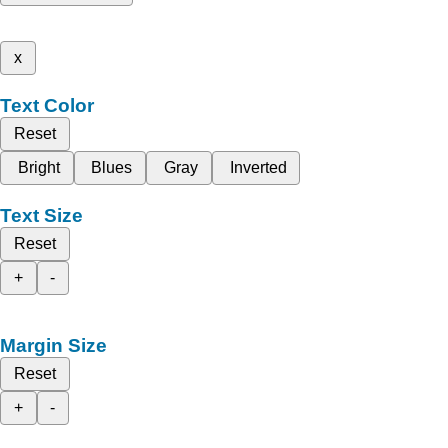
x
Text Color
Reset
Bright
Blues
Gray
Inverted
Text Size
Reset
+
-
Margin Size
Reset
+
-