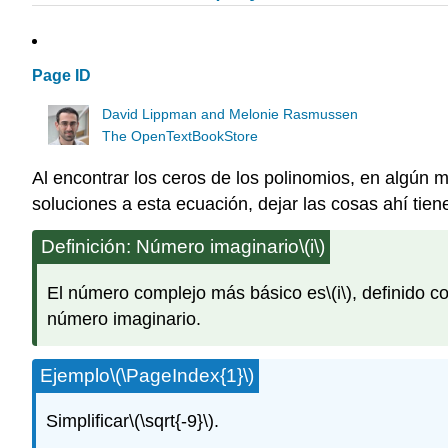
Page ID
David Lippman and Melonie Rasmussen
The OpenTextBookStore
Al encontrar los ceros de los polinomios, en algún 
soluciones a esta ecuación, dejar las cosas ahí tien
Definición: Número imaginario
\(i\)
El número complejo más básico es
\(i\)
, definido 
número imaginario.
Ejemplo
\(\PageIndex{1}\)
Simplificar
\(\sqrt{-9}\)
.