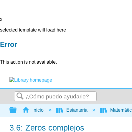
x
selected template will load here
Error
This action is not available.
Buscar
Expandir/contraer jerarquía global
Inicio
Estantería
Matemáti
3.6: Zeros complejos