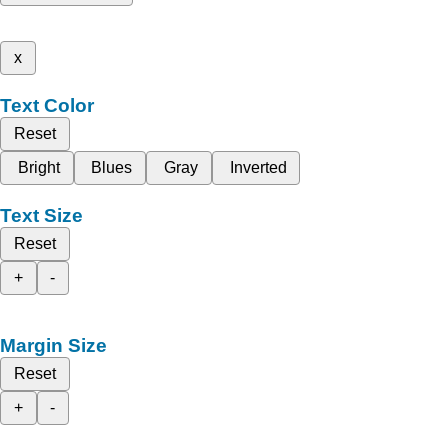
x
Text Color
Reset
Bright
Blues
Gray
Inverted
Text Size
Reset
+
-
Margin Size
Reset
+
-