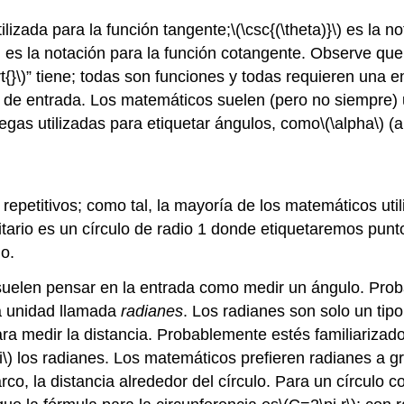
lizada para la función tangente;
\(\csc{(\theta)}\)
es la no
)
es la notación para la función cotangente. Observe que
t{}\)
” tiene; todas son funciones y todas requieren una
le de entrada. Los matemáticos suelen (pero no siempre) 
iegas utilizadas para etiquetar ángulos, como
\(\alpha\)
(a
repetitivos; como tal, la mayoría de los matemáticos uti
itario es un círculo de radio 1 donde etiquetaremos punto
o.
 suelen pensar en la entrada como medir un ángulo. Pr
a unidad llamada
radianes
. Los radianes son solo un tipo
ra medir la distancia. Probablemente estés familiarizado
i\)
los radianes. Los matemáticos prefieren radianes a gr
arco, la distancia alrededor del círculo. Para un círcul