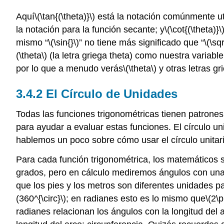
Aquí
\(\tan{(\theta)}\)
está la notación comúnmente uti
la notación para la función secante; y
\(\cot{(\theta)}\
mismo “
\(\sin{}\)
” no tiene más significado que “
\(\sqr
(\theta\)
(la letra griega theta) como nuestra variab
por lo que a menudo verás
\(\theta\)
y otras letras gr
3.4.2 El Círculo de Unidades
Todas las funciones trigonométricas tienen patrones 
para ayudar a evaluar estas funciones. El círculo un
hablemos un poco sobre cómo usar el círculo unitari
Para cada función trigonométrica, los matemáticos
grados, pero en cálculo mediremos ángulos con un
que los pies y los metros son diferentes unidades pa
(360^{\circ}\)
; en radianes esto es lo mismo que
\(2\p
radianes relacionan los ángulos con la longitud del 