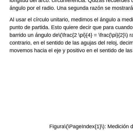
longitud del arco: circunferencia. Quizás recuerdes 
ángulo por el radio. Una segunda razón se mostrará
Al usar el círculo unitario, medimos el ángulo a med
punto de partida. Esto quiere decir que para cuando
barrido un ángulo de
\(\frac{2 \pi}{4} = \frac{\pi}{2}\)
ra
contrario, en el sentido de las agujas del reloj, de
movemos hacia el eje y positivo en el sentido de las 
Figura
\(\PageIndex{1}\)
: Medición d