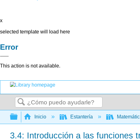
x
selected template will load here
Error
This action is not available.
Buscar
Expandir/contraer jerarquía global
Inicio
Estantería
Matemáti
3.4: Introducción a las funciones 