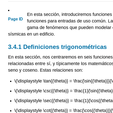
En esta sección, introduciremos funciones
Page ID
funciones para entradas de uso común. Las
gama de fenómenos que pueden modelar esta
sísmicas en un edificio.
3.4.1 Definiciones trigonométricas
En esta sección, nos centraremos en seis funciones
relacionadas entre sí, y típicamente los matemático
seno y coseno. Estas relaciones son:
\(\displaystyle \tan{(\theta)} = \frac{\sin{(\theta)}}{\
\(\displaystyle \csc{(\theta)} = \frac{1}{\sin{(\theta)
\(\displaystyle \sec{(\theta)} = \frac{1}{\cos{(\theta)
\(\displaystyle \cot{(\theta)} = \frac{\cos{(\theta)}}{\