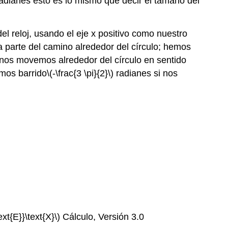
radianes esto es lo mismo que decir el tamaño del
l reloj, usando el eje x positivo como nuestro
a parte del camino alrededor del círculo; hemos
 nos movemos alrededor del círculo en sentido
emos barrido
\(-\frac{3 \pi}{2}\)
radianes si nos
ext{E}}\text{X}\)
Cálculo, Versión 3.0