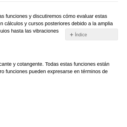
as funciones y discutiremos cómo evaluar estas
 cálculos y cursos posteriores debido a la amplia
ios hasta las vibraciones
Índice
3.4.1
Definiciones
trigonométricas
3.4.2
cante y cotangente. Todas estas funciones están
El
atro funciones pueden expresarse en términos de
Círculo
de
Unidades
3.4.3
Propiedades
de
las
Funciones
Trigonométricas