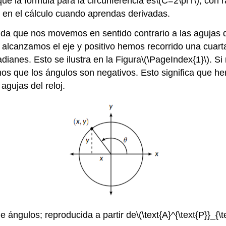
que la fórmula para la circunferencia es
\(C=2\pi r\)
; con 
 en el cálculo cuando aprendas derivadas.
ida que nos movemos en sentido contrario a las agujas de
 alcanzamos el eje y positivo hemos recorrido una cuart
dianes. Esto se ilustra en la Figura
\(\PageIndex{1}\)
. Si
cimos que los ángulos son negativos. Esto significa que h
agujas del reloj.
e ángulos; reproducida a partir de
\(\text{A}^{\text{P}}_{\t