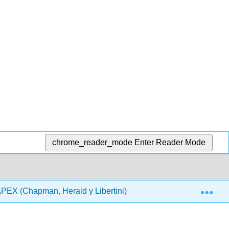
chrome_reader_mode
Enter Reader Mode
Exp
PEX (Chapman, Herald y Libertini)
3: Resolver y fun