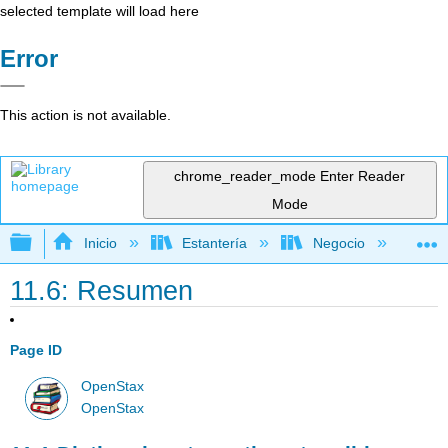
selected template will load here
Error
This action is not available.
chrome_reader_mode
Enter Reader
Mode
Expandir/contraer jerarquía global
Inicio
Estantería
Negocio
Con
11.6: Resumen
Page ID
OpenStax
OpenStax