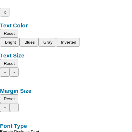
x
Text Color
Reset
Bright
Blues
Gray
Inverted
Text Size
Reset
+
-
Margin Size
Reset
+
-
Font Type
Enable Dyslexic Font