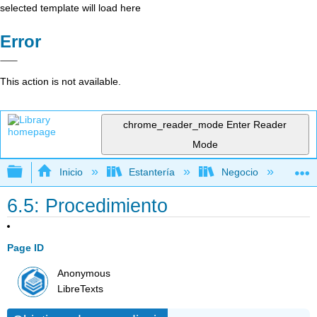
selected template will load here
Error
This action is not available.
chrome_reader_mode
Enter Reader
Mode
Expandir/contraer jerarquía global
Inicio
Estantería
Negocio
De
6.5: Procedimiento
Page ID
Anonymous
LibreTexts