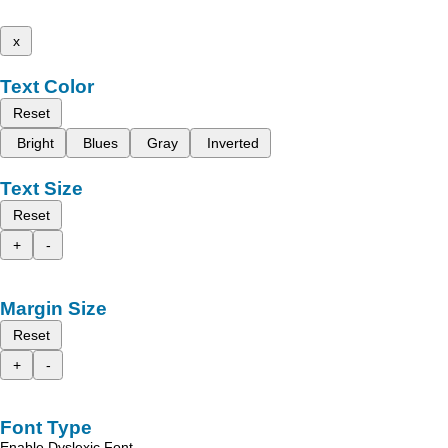
x
Text Color
Reset
Bright
Blues
Gray
Inverted
Text Size
Reset
+
-
Margin Size
Reset
+
-
Font Type
Enable Dyslexic Font