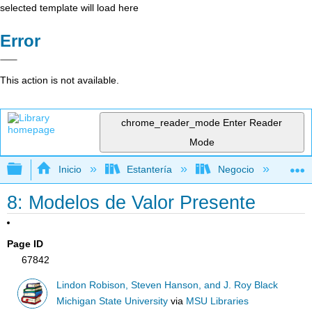
selected template will load here
Error
This action is not available.
chrome_reader_mode
Enter Reader
Mode
Expandir/contraer jerarquía global
Inicio
Estantería
Negocio
Fi
8: Modelos de Valor Presente
Page ID
67842
Lindon Robison, Steven Hanson, and J. Roy Black
Michigan State University
via
MSU Libraries