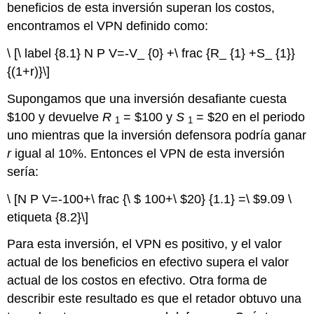
beneficios de esta inversión superan los costos,
encontramos el VPN definido como:
\ [\ label {8.1} N P V=-V_ {0} +\ frac {R_ {1} +S_ {1}}
{(1+r)}\]
Supongamos que una inversión desafiante cuesta
$100 y devuelve
R
= $100 y
S
= $20 en el periodo
1
1
uno mientras que la inversión defensora podría ganar
r
igual al 10%. Entonces el VPN de esta inversión
sería:
\ [N P V=-100+\ frac {\ $ 100+\ $20} {1.1} =\ $9.09 \
etiqueta {8.2}\]
Para esta inversión, el VPN es positivo, y el valor
actual de los beneficios en efectivo supera el valor
actual de los costos en efectivo. Otra forma de
describir este resultado es que el retador obtuvo una