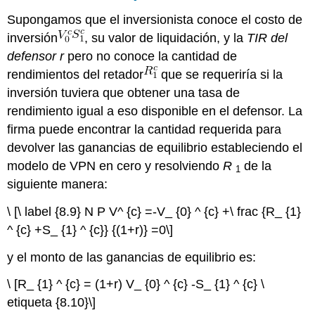
Supongamos que el inversionista conoce el costo de
inversión
, su valor de liquidación, y la
TIR del
defensor r
pero no conoce la cantidad de
rendimientos del retador
que se requeriría si la
inversión tuviera que obtener una tasa de
rendimiento igual a eso disponible en el defensor. La
firma puede encontrar la cantidad requerida para
devolver las ganancias de equilibrio estableciendo el
modelo de VPN en cero y resolviendo
R
de la
1
siguiente manera:
\ [\ label {8.9} N P V^ {c} =-V_ {0} ^ {c} +\ frac {R_ {1}
^ {c} +S_ {1} ^ {c}} {(1+r)} =0\]
y el monto de las ganancias de equilibrio es:
\ [R_ {1} ^ {c} = (1+r) V_ {0} ^ {c} -S_ {1} ^ {c} \
etiqueta {8.10}\]