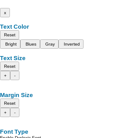
x
Text Color
Reset
Bright
Blues
Gray
Inverted
Text Size
Reset
+
-
Margin Size
Reset
+
-
Font Type
Enable Dyslexic Font