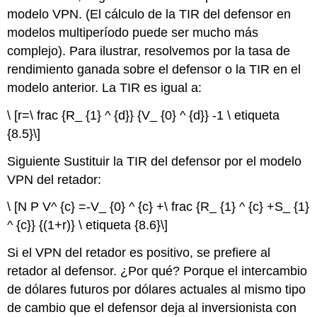
modelo VPN. (El cálculo de la TIR del defensor en
modelos multiperíodo puede ser mucho más
complejo). Para ilustrar, resolvemos por la tasa de
rendimiento ganada sobre el defensor o la TIR en el
modelo anterior. La TIR es igual a:
\ [r=\ frac {R_ {1} ^ {d}} {V_ {0} ^ {d}} -1 \ etiqueta
{8.5}\]
Siguiente Sustituir la TIR del defensor por el modelo
VPN del retador:
\ [N P V^ {c} =-V_ {0} ^ {c} +\ frac {R_ {1} ^ {c} +S_ {1}
^ {c}} {(1+r)} \ etiqueta {8.6}\]
Si el VPN del retador es positivo, se prefiere al
retador al defensor. ¿Por qué? Porque el intercambio
de dólares futuros por dólares actuales al mismo tipo
de cambio que el defensor deja al inversionista con