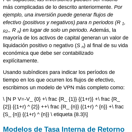
más complicadas de lo descrito anteriormente.
Por
ejemplo, una inversión puede generar flujos de
efectivo (positivos y negativos) para n periodos (
R
,
1
,,
R
) en lugar de solo un periodo.
Además, la
R2
n
mayoría de los activos de capital generan un valor de
liquidación positivo o negativo (
S
) al final de su vida
n
económica que debe ser contabilizado
explícitamente.
Usando subíndices para indicar los períodos de
tiempo en los que ocurren los flujos de efectivo,
escribimos un modelo de VPN más completo como:
\ [N P V=-V_ {0} +\ frac {R_ {1}} {(1+r)} +\ frac {R_
{2}} {(1+r) ^ {2}} ++\ frac {R_ {n}} {(1+r) ^ {n}} +\ frac
{S_ {n}} {(1+r) ^ {n}} \ etiqueta {8.3}\]
Modelos de Tasa Interna de Retorno