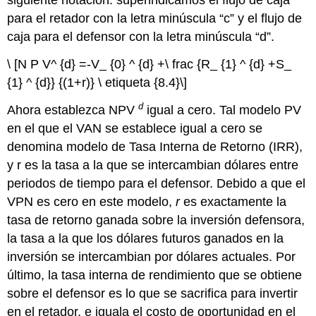
siguiente notación: superindicamos el flujo de caja
para el retador con la letra minúscula “c” y el flujo de
caja para el defensor con la letra minúscula “d”.
\ [N P V^ {d} =-V_ {0} ^ {d} +\ frac {R_ {1} ^ {d} +S_
{1} ^ {d}} {(1+r)} \ etiqueta {8.4}\]
d
Ahora establezca NPV
igual a cero. Tal modelo PV
en el que el VAN se establece igual a cero se
denomina modelo de Tasa Interna de Retorno (IRR),
y r es la tasa a la que se intercambian dólares entre
periodos de tiempo para el defensor. Debido a que el
VPN es cero en este modelo,
r
es exactamente la
tasa de retorno ganada sobre la inversión defensora,
la tasa a la que los dólares futuros ganados en la
inversión se intercambian por dólares actuales. Por
último, la tasa interna de rendimiento que se obtiene
sobre el defensor es lo que se sacrifica para invertir
en el retador, e iguala el costo de oportunidad en el