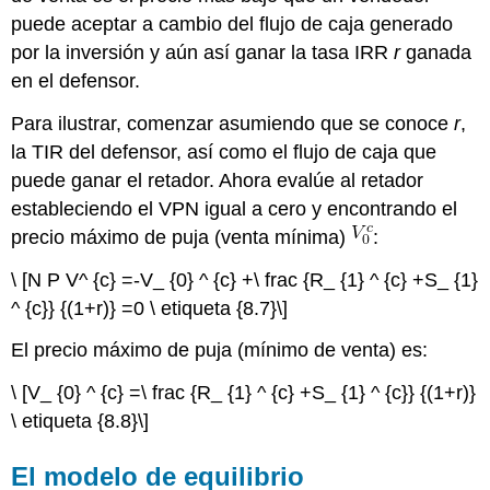
puede aceptar a cambio del flujo de caja generado
por la inversión y aún así ganar la tasa IRR
r
ganada
en el defensor.
Para ilustrar, comenzar asumiendo que se conoce
r
,
la TIR del defensor, así como el flujo de caja que
puede ganar el retador. Ahora evalúe al retador
estableciendo el VPN igual a cero y encontrando el
precio máximo de puja (venta mínima)
:
\ [N P V^ {c} =-V_ {0} ^ {c} +\ frac {R_ {1} ^ {c} +S_ {1}
^ {c}} {(1+r)} =0 \ etiqueta {8.7}\]
El precio máximo de puja (mínimo de venta) es:
\ [V_ {0} ^ {c} =\ frac {R_ {1} ^ {c} +S_ {1} ^ {c}} {(1+r)}
\ etiqueta {8.8}\]
El modelo de equilibrio