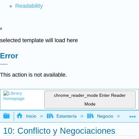
Readability
x
selected template will load here
Error
This action is not available.
chrome_reader_mode
Enter Reader
Mode
Expandir/contraer jerarquía global
Inicio
Estantería
Negocio
Ge
10: Conflicto y Negociaciones