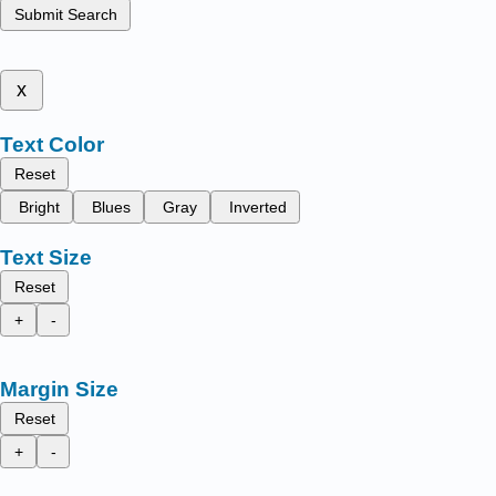
Submit Search
x
Text Color
Reset
Bright
Blues
Gray
Inverted
Text Size
Reset
+
-
Margin Size
Reset
+
-