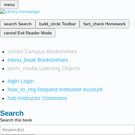
menu
search
Search
build_circle
Toolbar
fact_check
Homework
cancel
Exit Reader Mode
school
Campus Bookshelves
menu_book
Bookshelves
perm_media
Learning Objects
login
Login
how_to_reg
Request Instructor Account
hub
Instructor Commons
Search
Search this book