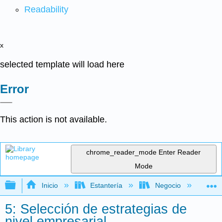
Readability
x
selected template will load here
Error
This action is not available.
chrome_reader_mode
Enter Reader
Mode
Expandir/contraer jerarquía global
Inicio
Estantería
Negocio
Ge
5: Selección de estrategias de
nivel empresarial