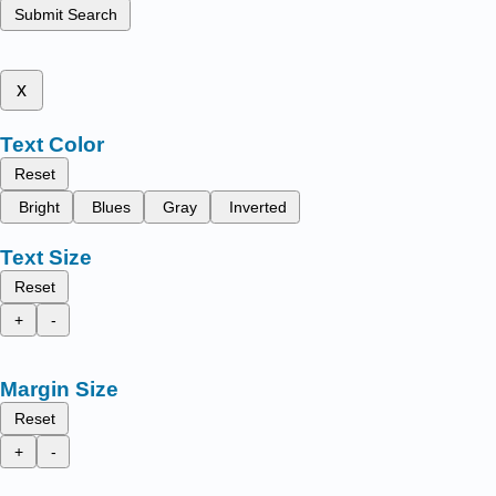
Submit Search
x
Text Color
Reset
Bright
Blues
Gray
Inverted
Text Size
Reset
+
-
Margin Size
Reset
+
-