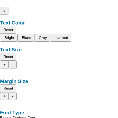
x
Text Color
Reset
Bright
Blues
Gray
Inverted
Text Size
Reset
+
-
Margin Size
Reset
+
-
Font Type
Enable Dyslexic Font