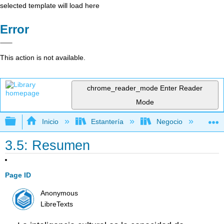
selected template will load here
Error
This action is not available.
chrome_reader_mode
Enter Reader
Mode
Expandir/contraer jerarquía global
Inicio
Estantería
Negocio
Ge
3.5: Resumen
Page ID
Anonymous
LibreTexts