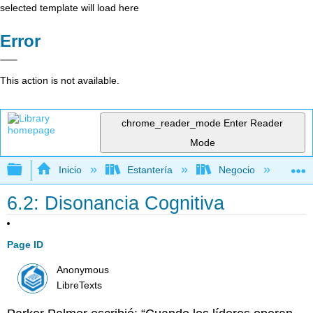
selected template will load here
Error
This action is not available.
chrome_reader_mode
Enter Reader
Mode
Expandir/contraer jerarquía global
Inicio
Estantería
Negocio
Ge
6.2: Disonancia Cognitiva
Page ID
Anonymous
LibreTexts