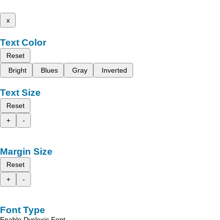
x
Text Color
Reset
Bright
Blues
Gray
Inverted
Text Size
Reset
+
-
Margin Size
Reset
+
-
Font Type
Enable Dyslexic Font